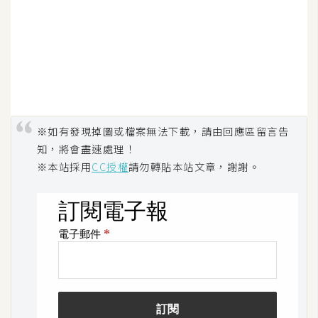
W
o
o
C
o
m
m
※如有發現掉圖或檔案無法下載，請由回應區留言告
e
知，將會盡速處理！
r
※本站採用
CC授權
請勿轉貼本站文章，謝謝。
c
e
金
流
物
流