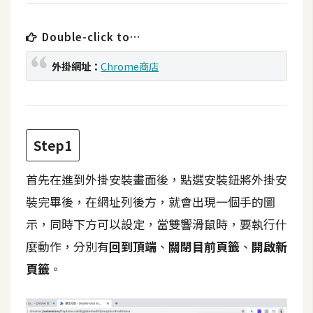
t
r
Double-click to…
a
t
外掛網址：
Chrome商店
o
r
去
Step1
背
與
首先在進到外掛安裝畫面後，點選安裝鈕將外掛安
合
裝完畢後，在網址列後方，就會出現一個手的圖
成
示，同時下方可以設定，當雙響滑鼠時，要執行什
攝
麼動作，分別有
回到頂端
、
關閉目前頁籤
、
開啟新
影
頁籤
。
商
品