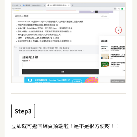
費
圖
庫
免
費
字
型
網
站
架
設
Step3
W
立即就可返回網頁頂端啦！是不是很方便呀！！
o
r