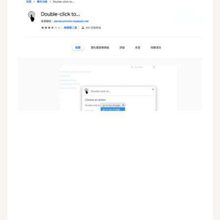
G
e
m
i
n
i
A
I
生
成
圖
片
影
片