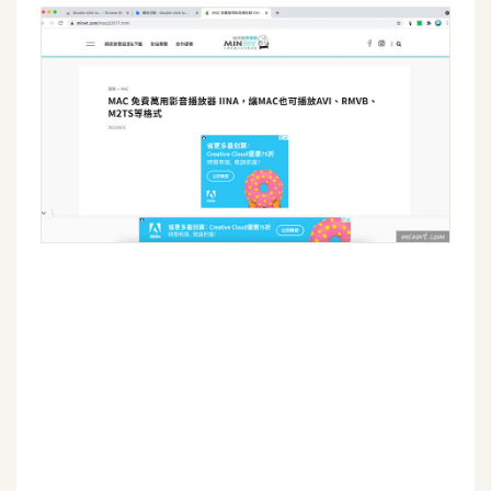
d
P
r
e
s
s
安
裝
與
設
定
外
掛
實
作
電
商