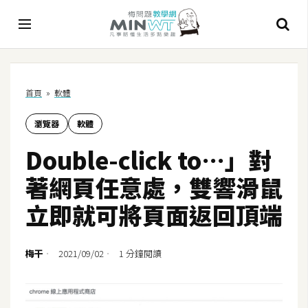
A
首頁
»
軟體
I
瀏覽器
軟體
A
I
Double-click to…」對
工
具
著網頁任意處，雙響滑鼠
C
立即就可將頁面返回頂端
h
a
t
梅干
2021/09/02
1 分鐘閱讀
G
P
T