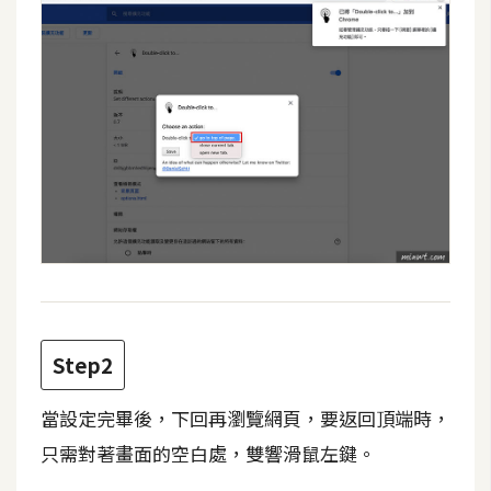
攝
影
手
機
攝
影
器
材
操
控
Step2
資
源
當設定完畢後，下回再瀏覽網頁，要返回頂端時，
只需對著畫面的空白處，雙響滑鼠左鍵。
免