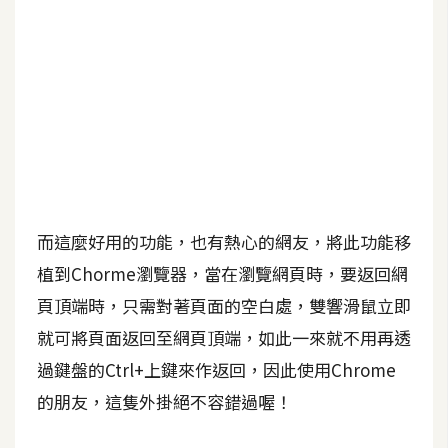
b
e
P
h
o
t
o
s
h
而這麼好用的功能，也有熱心的網友，將此功能移
o
植到Chorme瀏覽器，當在瀏覽網頁時，要返回網
p
頁頂端時，只需對著頁面的空白處，雙響滑鼠立即
就可將頁面返回至網頁頂端，如此一來就不用再透
I
l
過鍵盤的Ctrl+上鍵來作返回，因此使用Chrome
l
的朋友，這隻外掛絕不容錯過喔！
u
s