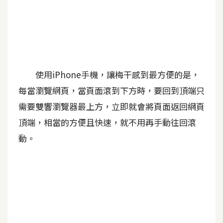
A
I
應
用
設
使用iPhone手機，讓梅干感到最方便的是，
計
每當瀏覽網頁，當頁面滾到下方時，要回到頂端只
需要雙響瀏覽器最上方，立即就會將頁面返回網頁
網
頂端，相當的方便且快速，就不用再手動往回滾
站
動。
影
像
A
d
o