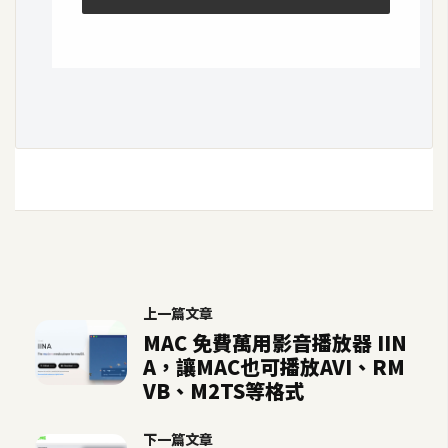
架
設
主
機
與
網
域
S
E
O
上一篇文章
工
MAC 免費萬用影音播放器 IIN
具
A，讓MAC也可播放AVI、RM
VB、M2TS等格式
免
費
下一篇文章