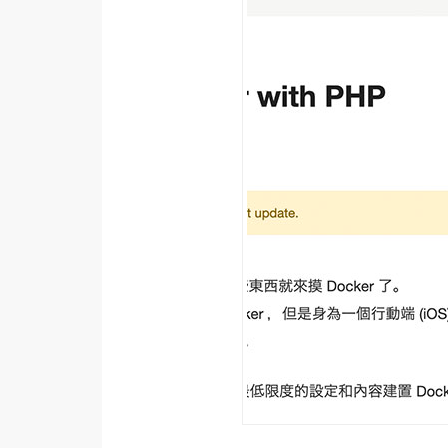
器材操控
資源
免費圖庫
免費字型
網站架設
WordPress
安裝與設定
外掛實作
電商
WooCommerce