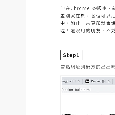
RWD 網頁
但在Chrome 89
後端
差別就在於，各位可以
PHP
中，如此一來頁籤就會
喔！還沒用的朋友，不
Docker
伺服器設定
Step1
資源
免費圖示
當點網址列後方的星星
免費版型
MAC
開箱