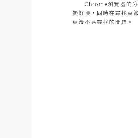
金流物流
Chrome瀏覽器的
變好慢，同時在尋找頁
架設
頁籤不易尋找的問題。
主機與網域
SEO 工具
免費空間
網頁設計
前端
HTML / CSS
JavaScript
UI / UX