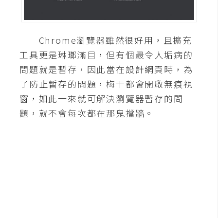
A
I
應
Chrome瀏覽器雖然很好用，且擴充
用
工具更是琳瑯滿目，但有個最令人垢病的
設
問題就是暫存，因此當在設計網頁時，為
計
了防止暫存的問題，梅干都會開啟無痕視
窗，如此一來就可解決瀏覽器暫存的問
網
題，就不會每次都在那鬼擋牆。
站
影
像
A
d
o