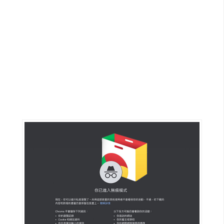
G
e
m
i
n
i
A
I
生
成
圖
片
影
片