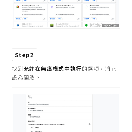
攝
影
手
機
攝
影
Step2
找到
允許在無痕模式中執行
的選項，將它
器
設為開啟。
材
操
控
資
源
免