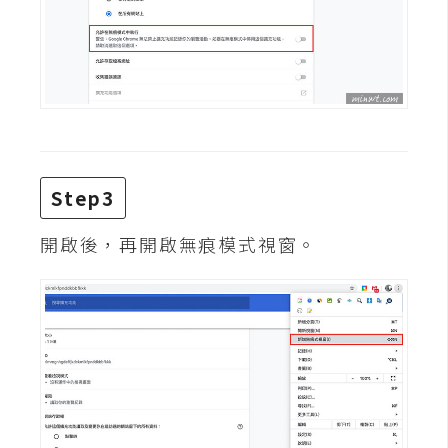
費
圖
庫
免
費
字
型
Step3
開啟後，再開啟無痕模式視窗。
網
站
架
設
W
o
r