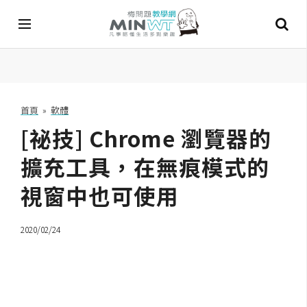
A
I
首頁
»
軟體
[祕技] Chrome 瀏覽器的
A
I
工
擴充工具，在無痕模式的
具
視窗中也可使用
C
h
2020/02/24
a
t
G
P
T