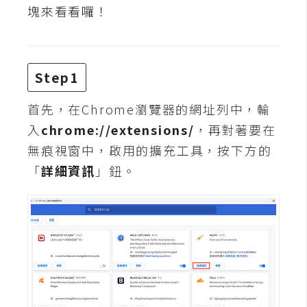
t
塊來看看囉！
r
a
t
o
Step1
r
首先，在Chrome瀏覽器的網址列中，輸
入
chrome://extensions/
，再對著要在
去
無痕視窗中，啟用的擴充工具，按下方的
背
「
詳細資訊
」鈕。
與
合
成
攝
影
商
品