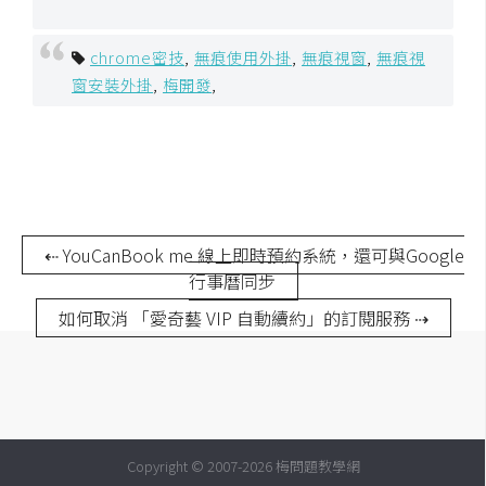
空
間
chrome密技
,
無痕使用外掛
,
無痕視窗
,
無痕視
窗安裝外掛
,
梅開發
,
網
頁
設
計
⇠ YouCanBook me 線上即時預約系統，還可與Google
前
行事曆同步
端
如何取消 「愛奇藝 VIP 自動續約」的訂閱服務 ⇢
H
T
M
L
/
Copyright © 2007-2026 梅問題教學網
C