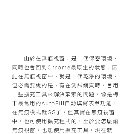
b
e
P
h
o
t
o
由於在無痕視窗，是一個保密環境，
s
同時也會回到Chrome最原生的狀態，因
h
o
此在無痕視窗中，就是一個乾淨的環境，
p
但必需要說的是，有在測試網頁時，會用
一些擴充工具來解決繁索的問題，像是梅
I
干最常用的AutoFill自動填寫表單功能，
l
在無痕模式就GG了，但其實在無痕視窗
l
中，也可使用擴充程式的，至於要怎麼讓
u
無痕視窗，也能使用擴充工具，現在就一
s