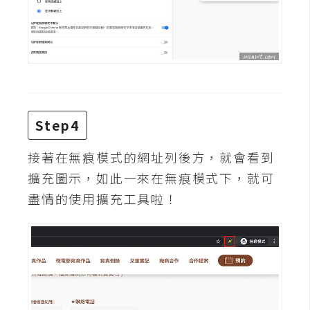
d
P
r
e
s
s
安
裝
Step4
與
設
接著在無痕模式的網址列後方，就會看到
定
擴充圖示，如此一來在無痕模式下，就可
盡情的使用擴充工具啦！
外
掛
實
作
電
商