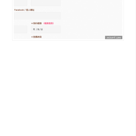
W
o
o
C
o
m
m
e
r
c
e
金
流
物
流