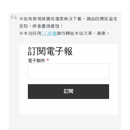
架
設
※如有發現掉圖或檔案無法下載，請由回應區留言
主
告知，將會盡速處理！
機
※本站採用
CC授權
請勿轉貼本站文章，謝謝。
與
網
域
S
E
O
工
具
免
費