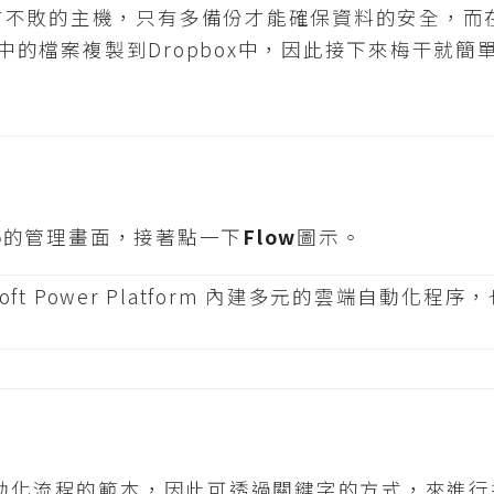
不敗的主機，只有多備份才能確保資料的安全，而在
ve中的檔案複製到Dropbox中，因此接下來梅干就簡
5
的管理畫面，接著點一下
Flow
圖示。
自動化流程的範本，因此可透過關鍵字的方式，來進