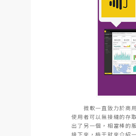
器材操控
資源
免費圖庫
免費字型
網站架設
WordPress
安裝與設定
外掛實作
微軟一直致力於商用軟
電商
使用者可以無接縫的存取
WooCommerce
出了另一個，相當棒的服務P
接下來，梅干就來介紹一下，