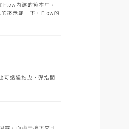
Flow內建的範本中，
單的來示範一下，Flow的
行搜尋，而梅干接下來則