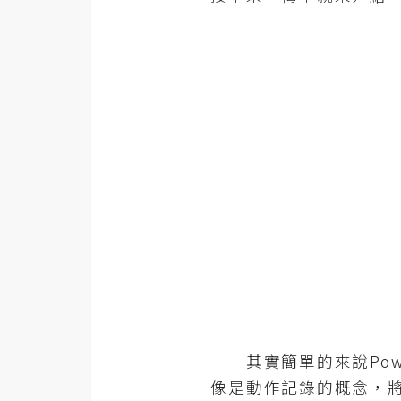
金流物流
架設
主機與網域
SEO 工具
免費空間
網頁設計
前端
HTML / CSS
JavaScript
其實簡單的來說Power
UI / UX
像是動作記錄的概念，