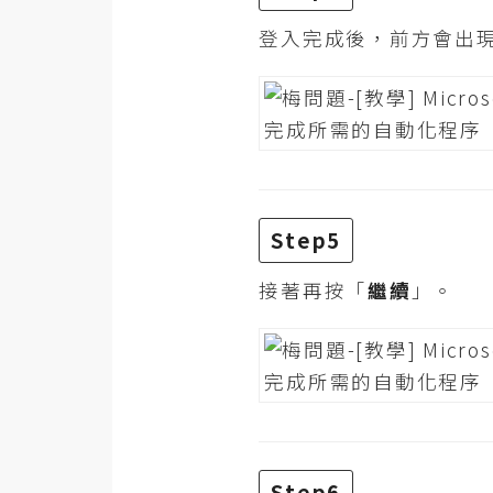
登入完成後，前方會出
Step5
接著再按「
繼續
」。
Step6