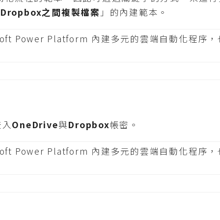
及Dropbox之間複製檔案
」的內建範本。
登入
OneDrive
與
Dropbox
帳密。