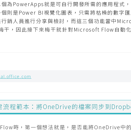
個為PowerApps就是可自行開發所需的應用程式
個則是Power BI視覺化圖表，只需將枯橾的數字
人員進行分享與檢討，而這三個功能當中Microsoft 
，因此接下來梅干就針對Microsoft Flow自動化
tal.office.com
w 內建流程範本：將OneDrive的檔案同步到Dropb
ft Flow時，第一個想法就是，是否能將OneDriv