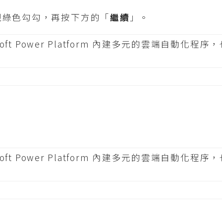
現綠色勾勾，再按下方的「
繼續
」。