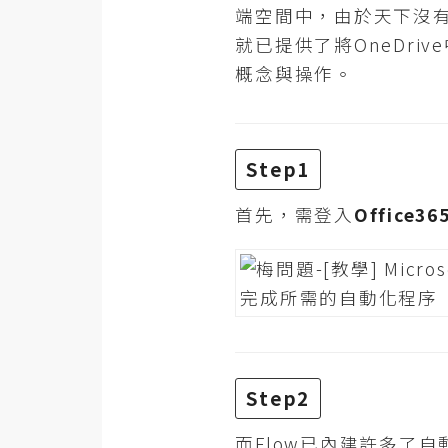
端空間中，由於天下沒有
就已提供了將OneDri
梅開發
概念與操作。
熱門文章
Step1
全站導覽
首先，需登入
Office36
合作提案
Step2
而Flow已內建許多了