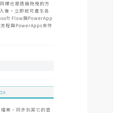
，同樣也是透過拖曳的方
匯入後，立即就可產生各
Flow與PowerApp
流程與PowerApps來作
ox
e中的檔案，同步到其它的雲