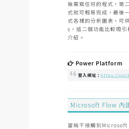
RWD 網頁
無需寫任何的程式，第二
式就可輕易完成，最後一
後端
式各樣的分析圖表，可供行銷
PHP
s，這二個功能比較吸引梅干
Docker
介紹。
伺服器設定
資源
Power Platform
免費圖示
登入網址：
https://por
免費版型
Microsoft Flo
MAC
開箱
當梅干接觸到Microso