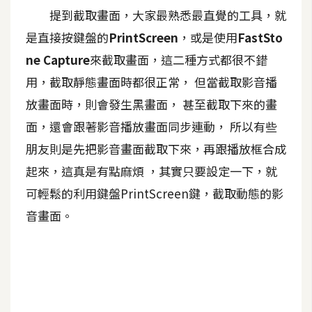
提到截取畫面，大家最熟悉最直覺的工具，就
A
I
是直接按鍵盤的
PrintScreen
，或是使用
FastSto
應
用
ne Capture
來截取畫面，這二種方式都很不錯
用，截取靜態畫面時都很正常， 但當截取影音播
設
放畫面時，則會發生黑畫面， 甚至截取下來的畫
計
面，還會跟著影音播放畫面同步連動， 所以有些
朋友則是先把影音畫面截取下來，再跟播放框合成
網
起來，這真是有點麻煩 ，其實只要設定一下，就
站
可輕鬆的利用鍵盤PrintScreen鍵，截取動態的影
音畫面。
影
像
A
d
o