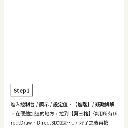
b
e
P
h
o
t
o
s
h
o
p
Step1
I
進入
控制台
/
顯示
/
設定值
，
【進階】
/
疑難排解
l
l
，在硬體加速的地方，拉到
【第三格】
停用所有
Di
u
rectDraw、Direct3D加速…..
，好了之後再按
s