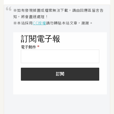
架
設
※如有發現掉圖或檔案無法下載，請由回應區留言告
知，將會盡速處理！
主
※本站採用
CC授權
請勿轉貼本站文章，謝謝。
機
與
網
域
S
E
O
工
具
免
費