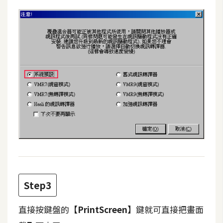
費
圖
庫
免
費
字
型
網
站
架
設
Step3
W
直接按鍵盤的
【PrintScreen】
鍵就可直接把畫面
o
r