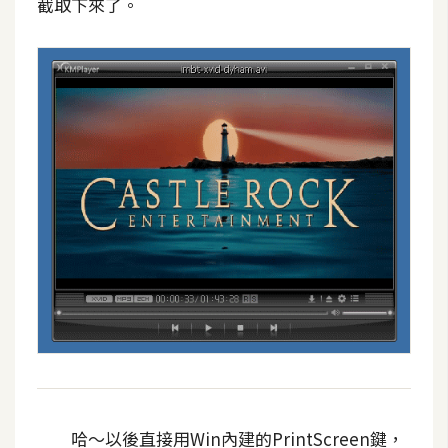
截取下來了。
d
P
r
e
s
s
安
裝
與
設
定
外
掛
實
作
電
商
哈～以後直接用Win內建的PrintScreen鍵，