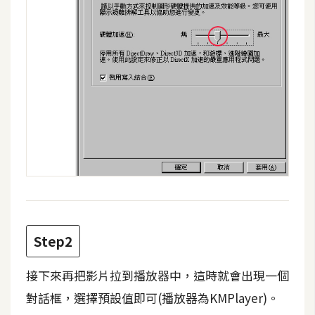
攝
影
手
機
攝
影
器
材
操
控
Step2
資
源
接下來再把影片拉到播放器中，這時就會出現一個
對話框，選擇預設值即可(播放器為KMPlayer)。
免