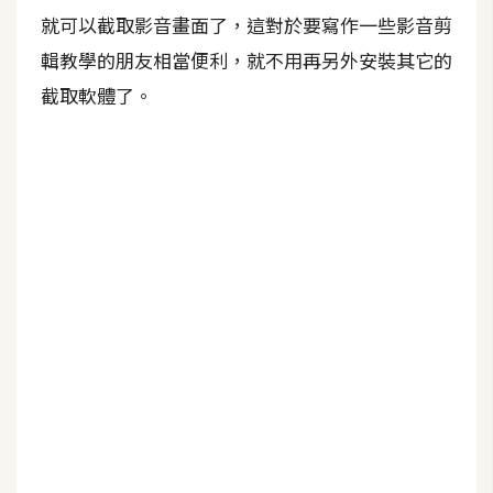
就可以截取影音畫面了，這對於要寫作一些影音剪
W
輯教學的朋友相當便利，就不用再另外安裝其它的
o
截取軟體了。
o
C
o
m
m
e
r
c
e
金
流
物
流