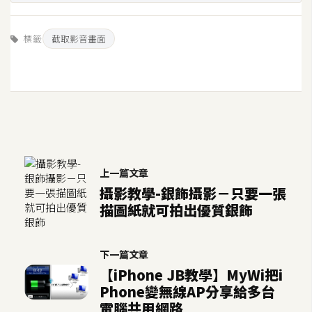
空
間
標籤
截取影音畫面
網
頁
設
計
上一篇文章
前
端
攝影教學-銀飾攝影－只要一張
描圖紙就可拍出優質銀飾
H
T
下一篇文章
M
【iPhone JB教學】MyWi把i
L
Phone變無線AP分享給多台
/
電腦共用網路
C