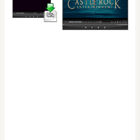
G
e
m
i
n
i
A
I
生
成
圖
片
影
片