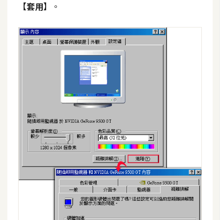
【套用】
。
t
r
a
t
o
r
去
背
與
合
成
攝
影
商
品