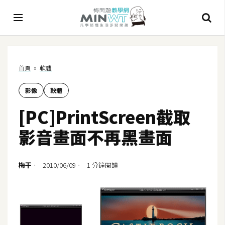
A
首頁
»
軟體
I
影像
軟體
A
I
[PC]PrintScreen截取
工
具
影音畫面不再黑畫面
C
h
梅干
2010/06/09
1 分鐘閱讀
a
t
G
P
T