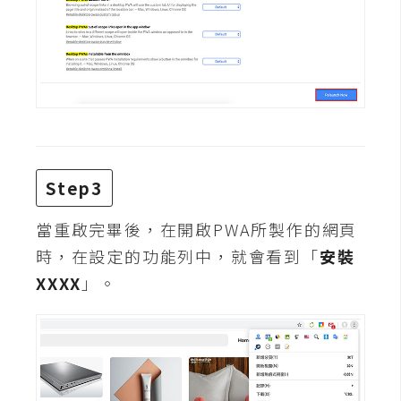
費
圖
庫
免
費
字
型
Step3
當重啟完畢後，在開啟PWA所製作的網頁
網
時，在設定的功能列中，就會看到「
安裝
站
XXXX
」。
架
設
W
o
r