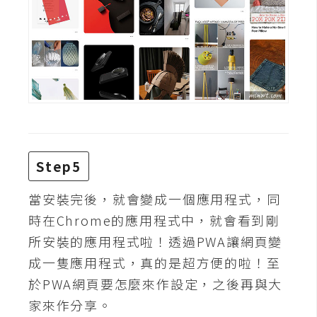
W
o
o
C
o
m
m
e
r
Step5
c
當安裝完後，就會變成一個應用程式，同
e
時在Chrome的應用程式中，就會看到剛
所安裝的應用程式啦！透過PWA讓網頁變
金
成一隻應用程式，真的是超方便的啦！至
流
物
於PWA網頁要怎麼來作設定，之後再與大
流
家來作分享。