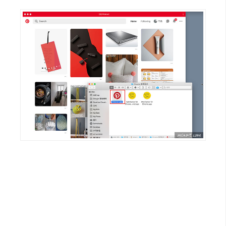
架
設
主
機
與
網
域
S
E
O
工
具
免
費