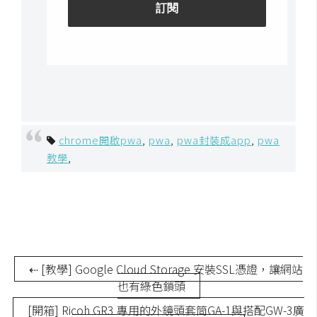
S
S
J
a
v
a
chrome開啟pwa
,
pwa
,
pwa封裝成app
,
pwa
S
教學
,
c
r
i
p
t
⇠ [教學] Google Cloud Storage 安裝SSL憑證，讓網站
U
也有綠色鎖頭
I
[開箱] Ricoh GR3 專用的外鏡頭套筒GA-1與搭配GW-3廣
/