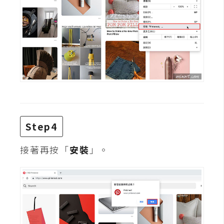
d
P
r
e
s
s
安
裝
與
設
定
Step4
接著再按「
安裝
」。
外
掛
實
作
電
商