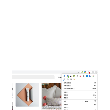
G
e
m
i
n
i
A
I
生
成
圖
片
影
片