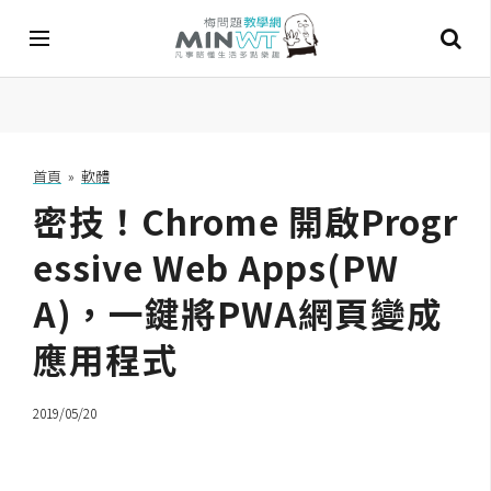
A
I
首頁
»
軟體
密技！Chrome 開啟Progr
A
I
工
essive Web Apps(PW
具
A)，一鍵將PWA網頁變成
C
應用程式
h
a
t
2019/05/20
G
P
T