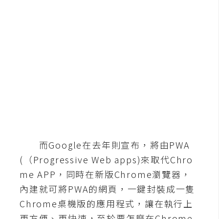
b
e
P
h
o
t
o
s
h
o
p
而Google在去年則宣布，將由PWA
(（Progressive Web apps)來取代Chro
I
me APP，同時在新版Chrome瀏覽器，
l
內建就可將PWA的網頁，一鍵封裝成一隻
l
u
Chrome桌機版的應用程式，讓在執行上
s
更方便、更快速，至於要怎麼在Chrome