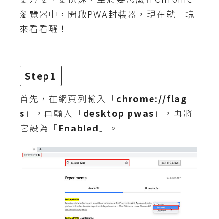
t
瀏覽器中，開啟PWA封裝器，現在就一塊
r
來看看囉！
a
t
o
r
Step1
首先，在網頁列輸入「
chrome://flag
去
背
s
」，再輸入「
desktop pwas
」，再將
與
它設為「
Enabled
」。
合
成
攝
影
商
品