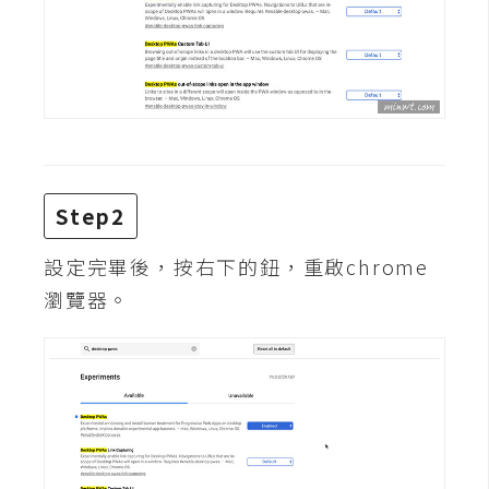
攝
影
手
機
攝
影
Step2
設定完畢後，按右下的鈕，重啟chrome
器
材
瀏覽器。
操
控
資
源
免