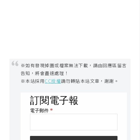
空
間
網
頁
設
計
※如有發現掉圖或檔案無法下載，請由回應區留言
告知，將會盡速處理！
前
※本站採用
CC授權
請勿轉貼本站文章，謝謝。
端
H
T
M
L
/
C