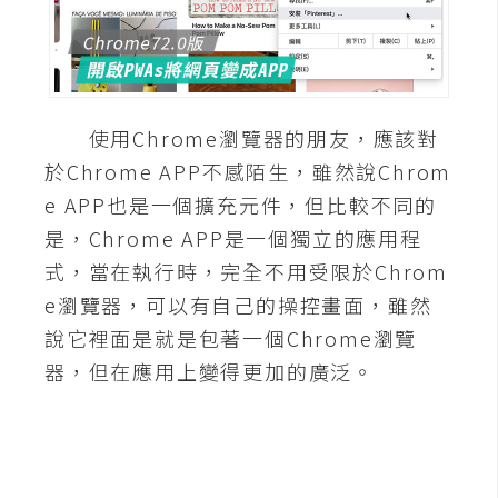
A
I
應
用
使用Chrome瀏覽器的朋友，應該對
設
於Chrome APP不感陌生，雖然說Chrom
計
e APP也是一個擴充元件，但比較不同的
是，Chrome APP是一個獨立的應用程
網
式，當在執行時，完全不用受限於Chrom
站
e瀏覽器，可以有自己的操控畫面，雖然
說它裡面是就是包著一個Chrome瀏覽
影
器，但在應用上變得更加的廣泛。
像
A
d
o