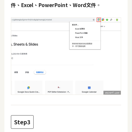
費
件、Excel、PowerPoint、Word文件
。
圖
庫
免
費
字
型
網
站
架
設
W
Step3
o
r