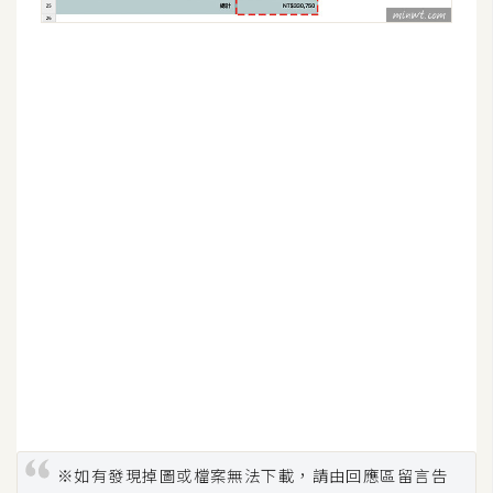
U
X
R
W
D
網
頁
後
端
P
H
P
※如有發現掉圖或檔案無法下載，請由回應區留言告
D