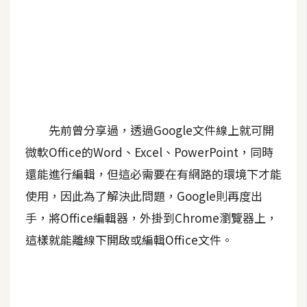
A
I
應
用
設
計
先前曾分享過，透過Google文件線上就可開
微軟Office的Word、Excel、PowerPoint，同時
網
還能進行編輯，但這必需要在有網路的環境下才能
站
使用，因此為了解決此問題，Google則再度出
手，將Office編輯器，外掛到Chrome瀏覽器上，
影
這樣就能離線下開啟或編輯Office文件。
像
A
d
o