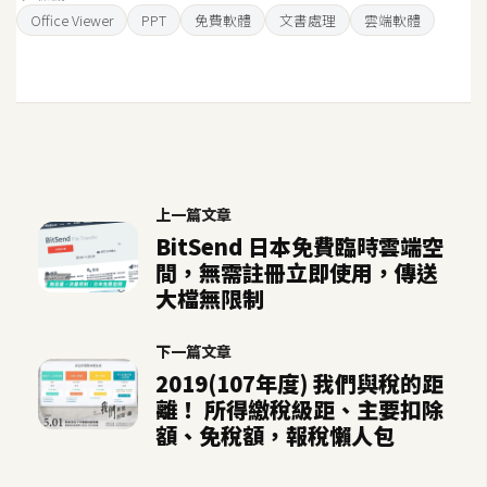
示
Office Viewer
PPT
免費軟體
文書處理
雲端軟體
免
費
版
型
上一篇文章
BitSend 日本免費臨時雲端空
M
間，無需註冊立即使用，傳送
A
大檔無限制
C
下一篇文章
開
2019(107年度) 我們與稅的距
離！ 所得繳稅級距、主要扣除
箱
額、免稅額，報稅懶人包
梅