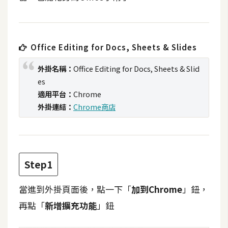
t
r
a
t
Office Editing for Docs, Sheets & Slides
o
r
外掛名稱：
Office Editing for Docs, Sheets & Slid
es
適用平台：
Chrome
去
外掛連結：
Chrome商店
背
與
合
成
Step1
攝
影
當進到外掛頁面後，點一下「
加到Chrome
」鈕，
再點「
新增擴充功能
」鈕
商
品