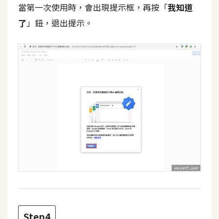
d
當第一次使用時，會出現提示框，再按「
我知道
P
r
了
」鈕，退出提示。
e
s
s
安
裝
與
設
定
外
掛
實
作
電
商
Step4