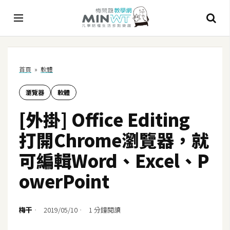
A
首頁
»
軟體
I
瀏覽器
軟體
A
I
[外掛] Office Editing
工
具
打開Chrome瀏覽器，就
C
可編輯Word、Excel、P
h
owerPoint
a
t
G
梅干
2019/05/10
1 分鐘閱讀
P
T