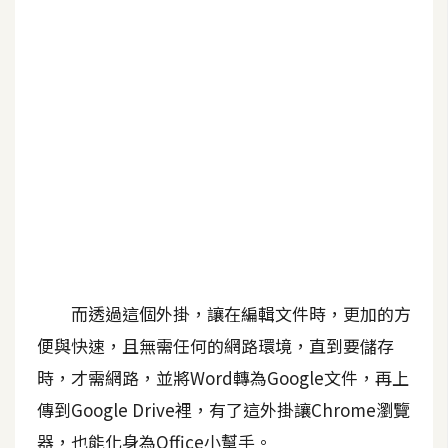
b
e
P
h
o
t
o
s
h
o
p
而透過這個外掛，讓在編輯文件時，更加的方
I
便與快速，且無需任何的網路環境，直到要儲存
l
時，才需網路，並將Word轉為Google文件，再上
l
傳到Google Drive裡，有了這外掛讓Chrome瀏覽
u
s
器，也能化身為Office小幫手。