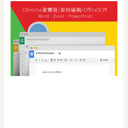
G
e
m
i
n
i
A
I
生
成
圖
片
影
片