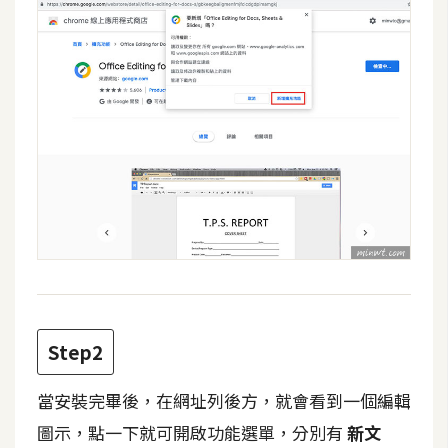
攝
影
手
機
攝
影
器
材
操
控
Step2
資
源
當安裝完畢後，在網址列後方，就會看到一個編輯
免
圖示，點一下就可開啟功能選單，分別有
新文