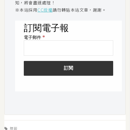
知，將會盡速處理！
o
※本站採用
CC授權
請勿轉貼本站文章，謝謝。
c
k
e
r
伺
服
器
設
定
資
源
免
費
圖
標籤