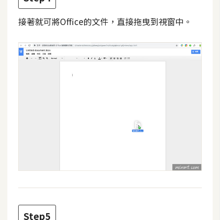
W
接著就可將Office的文件，直接拖曳到視窗中。
o
o
C
o
m
m
e
r
c
e
金
流
物
流
Step5