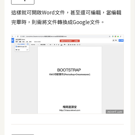
架
設
這樣就可開啟Word文件，甚至還可編輯，當編輯
完畢時，則需將文件轉換成Google文件。
主
機
與
網
域
S
E
O
工
具
免
費