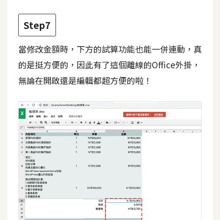
S
S
Step7
當修改金額時，下方的試算功能也能一併連動，真
J
的是挺方便的，因此有了這個離線的Office外掛，
a
v
無論在開啟還是編輯都超方便的啦！
a
S
c
r
i
p
t
U
I
/