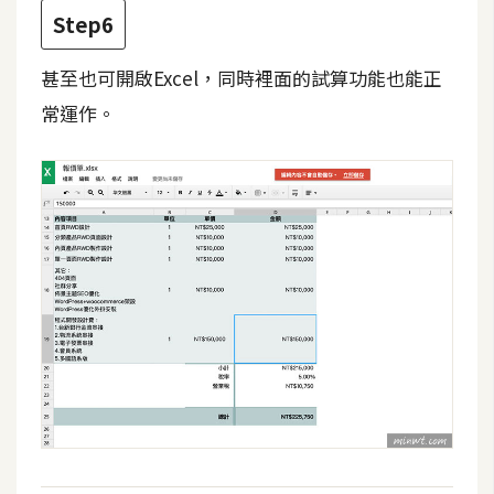
空
Step6
間
甚至也可開啟Excel，同時裡面的試算功能也能正
常運作。
網
頁
設
計
前
端
H
T
M
L
/
C