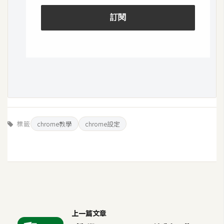
S
S
J
a
v
a
S
c
標籤
chrome教學
chrome設定
r
i
p
t
U
I
上一篇文章
/