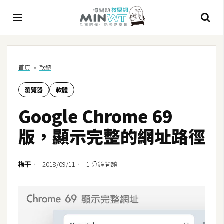
A
首頁
»
軟體
I
瀏覽器
軟體
A
I
Google Chrome 69
工
具
版，顯示完整的網址路徑
C
h
梅干
2018/09/11
1 分鐘閱讀
a
t
G
P
T