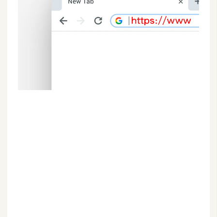
G
e
m
i
n
i
A
I
生
成
圖
片
影
片