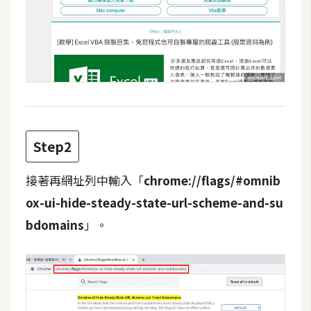
攝
影
手
機
攝
影
Step2
器
接著再網址列中輸入「
chrome://flags/#omnib
材
ox-ui-hide-steady-state-url-scheme-and-su
操
控
bdomains
」。
資
源
免