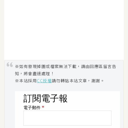
空
間
網
頁
設
計
※如有發現掉圖或檔案無法下載，請由回應區留言告
前
知，將會盡速處理！
端
※本站採用
CC授權
請勿轉貼本站文章，謝謝。
H
T
M
L
/
C