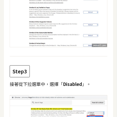
費
圖
庫
免
費
字
型
網
Step3
站
接著從下拉選單中，選擇「
Disabled
」。
架
設
W
o
r