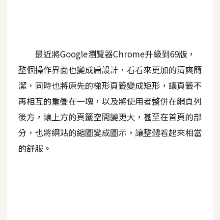
A
I
應
用
最近將Google瀏覽器Chrome升級到69版，
設
整個操作界面也變成扁設計，看看來更加的清爽簡
計
潔，同時也將原先的梯形頁籤變成矩形，讓頁籤不
再相互的重疊在一塊，以及將使用者整併在網頁列
網
後方，讓上方的頁籤空間變更大，甚至在首頁的部
站
分，也將網站的縮圖變成圖示，讓整體看起來相當
的舒服。
影
像
A
d
o