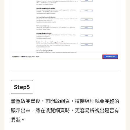
W
o
o
C
o
m
m
e
r
c
e
Step5
當重啟完畢後，再開啟網頁，這時網址就會完整的
金
流
顯示出來，讓在瀏覽網頁時，更容易辨視出是否有
物
異狀。
流