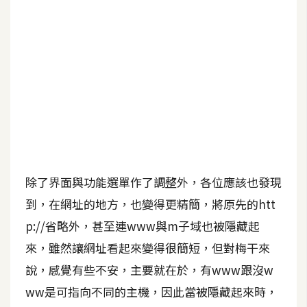
b
e
P
h
o
t
o
s
h
o
除了界面與功能選單作了調整外，各位應該也發現
p
到，在網址的地方，也變得更精簡，將原先的htt
p://省略外，甚至連www與m子域也被隱藏起
I
來，雖然讓網址看起來變得很簡短，但對梅干來
l
l
說，感覺有些不安，主要就在於，有www跟沒w
u
ww是可指向不同的主機，因此當被隱藏起來時，
s