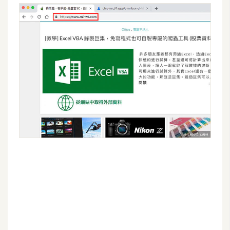
架
設
主
機
與
網
域
S
E
O
工
具
免
費