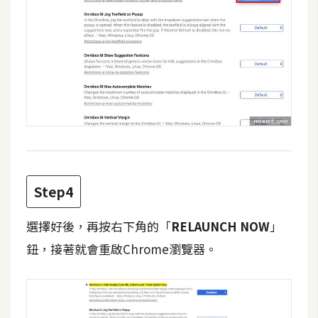
d
P
r
e
s
s
安
裝
與
設
定
Step4
外
選擇好後，再按右下角的「
RELAUNCH NOW
」
掛
鈕，接著就會重啟Chrome瀏覽器。
實
作
電
商