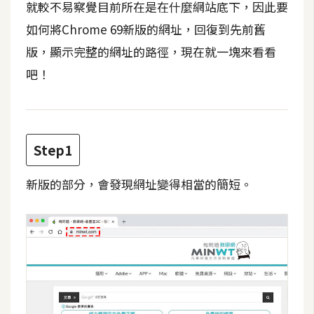
就較不易察覺目前所在是在什麼網站底下，因此要
t
r
如何將Chrome 69新版的網址，回復到先前舊
a
版，顯示完整的網址的路徑，現在就一塊來看看
t
吧！
o
r
去
Step1
背
與
新版的部分，會發現網址變得相當的簡短。
合
成
攝
影
商
品