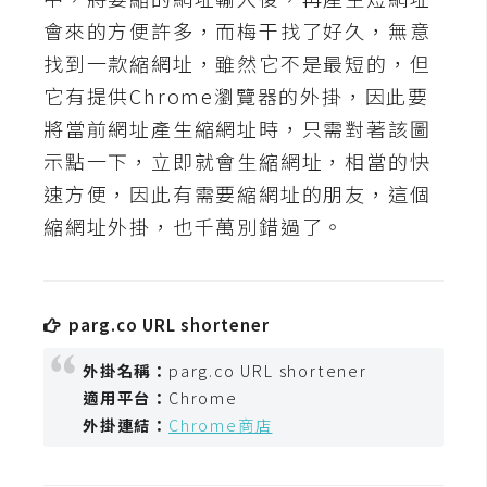
t
會來的方便許多，而梅干找了好久，無意
r
找到一款縮網址，雖然它不是最短的，但
a
t
它有提供Chrome瀏覽器的外掛，因此要
o
將當前網址產生縮網址時，只需對著該圖
r
示點一下，立即就會生縮網址，相當的快
速方便，因此有需要縮網址的朋友，這個
去
縮網址外掛，也千萬別錯過了。
背
與
合
成
parg.co URL shortener
攝
外掛名稱：
parg.co URL shortener
影
適用平台：
Chrome
外掛連結：
Chrome商店
商
品