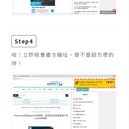
W
o
o
C
o
Step4
m
m
哈！立即就會產生縮址，是不是超方便的
e
呀！
r
c
e
金
流
物
流