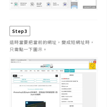
d
P
r
e
s
s
Step3
安
裝
這時當要把當前的網址，變成短網址時，
與
只需點一下圖示。
設
定
外
掛
實
作
電
商