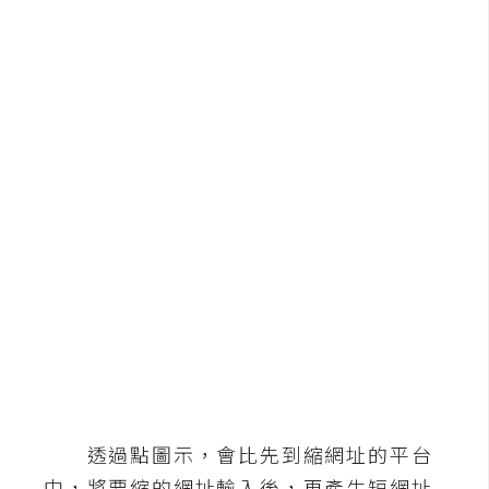
b
e
P
h
o
t
o
s
h
o
p
I
l
l
u
透過點圖示，會比先到縮網址的平台
s
中，將要縮的網址輸入後，再產生短網址