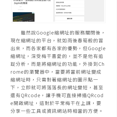
A
I
應
用
雖然說Google縮網址的服務關閉後，
設
現在縮網址的平台，就如雨後春筍般的冒
計
出來，而各家都有各家的優勢，但Google
縮網址，深受梅干喜愛的，並不是他有追
網
踨分析，而是將縮網址的功能，外掛到Ch
站
rome的瀏覽器中，當要將當前網址變成
縮網址時，只需對著縮網址的圖示點一
影
下，立即就可將落落長的網址變短，甚至
像
還有QRcode，讓手機可直接掃描QRcod
e開啟網址，這對於平常梅干在上課，要
A
分享一些工具或資訊網站時相當的方便。
d
o