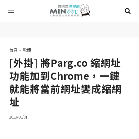
A
I
首頁
»
軟體
[外掛] 將Parg.co 縮網址
A
I
工
功能加到Chrome，一鍵
具
就能將當前網址變成縮網
C
址
h
a
t
2018/06/01
G
P
T