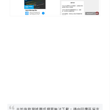
架
設
主
機
與
網
域
S
E
O
工
具
免
費
※如有發現掉圖或檔案無法下載，請由回應區留言