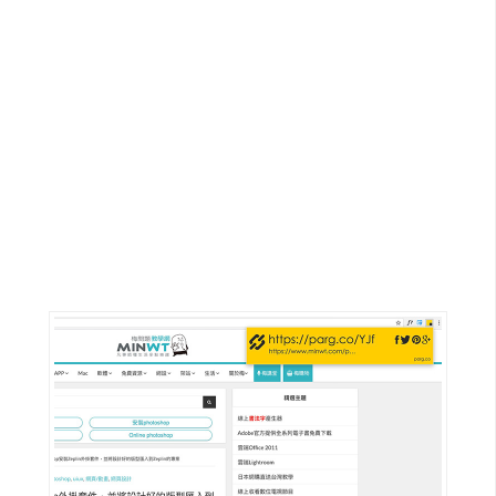
G
e
m
i
n
i
A
I
生
成
圖
片
影
片