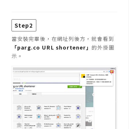
費
圖
庫
Step2
免
當安裝完畢後，在網址列後方，就會看到
費
「parg.co URL shortener」
的外掛圖
字
型
示。
網
站
架
設
W
o
r