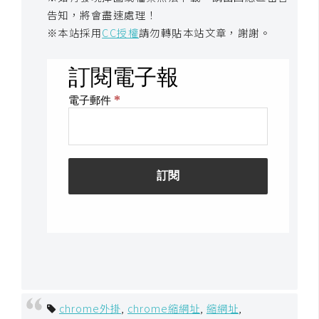
空
告知，將會盡速處理！
間
※本站採用
CC授權
請勿轉貼本站文章，謝謝。
網
頁
設
計
前
端
H
T
M
L
/
chrome外掛
,
chrome縮網址
,
縮網址
,
C