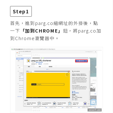
攝
影
Step1
首先，進到parg.co縮網址的外掛後，點
手
一下
「加到CHROME」
鈕，將parg.co加
機
到Chrome瀏覽器中。
攝
影
器
材
操
控
資
源
免