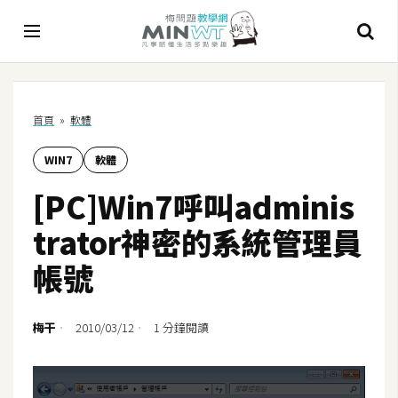
A
首頁
»
軟體
I
WIN7
軟體
A
I
[PC]Win7呼叫adminis
工
具
trator神密的系統管理員
C
帳號
h
a
t
梅干
2010/03/12
1 分鐘閱讀
G
P
T