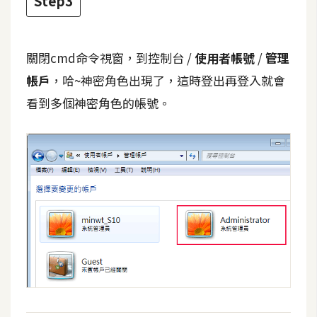
Step3
費
圖
庫
關閉cmd命令視窗，到控制台 /
使用者帳號
/
管理
帳戶
，哈~神密角色出現了，這時登出再登入就會
免
費
看到多個神密角色的帳號。
字
型
網
站
架
設
W
o
r