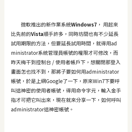
A
I
應
用
微軟推出的新作業系統
Windows7
， 用起來
比先前的
Vista
順手許多，同時坊間也有不少延長
設
試用期限的方法，但要延長試用時間，就得用ad
計
ministrator系統管理員帳號的權限才可修改，而
昨天梅干到控制台 / 使用者帳戶下，想關閉那登入
網
畫面怎也找不到，那將子要如何用administrator
站
帳號，於是上網Google了一下，原來Win7下要呼
叫這神密的使用者帳號，得用命令字元，輸入金手
影
指才可把它叫出來，現在就來分享一下，如何呼叫
像
administrator這神密帳號。
A
d
o