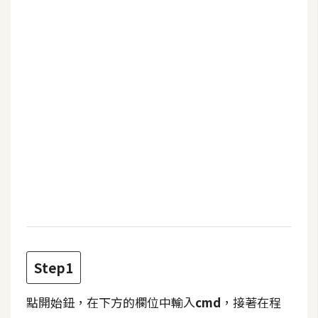
b
e
P
h
o
t
o
s
h
o
p
I
l
Step1
l
u
點開始鈕，在下方的欄位中輸入
cmd
，接著在程
s