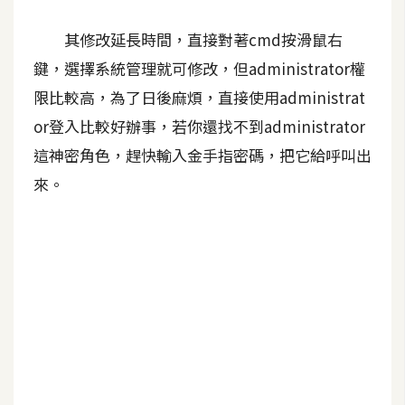
d
P
r
其修改延長時間，直接對著cmd按滑鼠右
e
s
鍵，選擇系統管理就可修改，但administrator權
s
限比較高，為了日後麻煩，直接使用administrat
or登入比較好辦事，若你還找不到administrator
安
裝
這神密角色，趕快輸入金手指密碼，把它給呼叫出
與
來。
設
定
外
掛
實
作
電
商