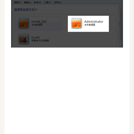
G
e
m
i
n
i
A
I
生
成
圖
片
影
片