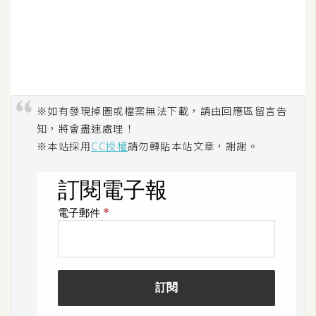
W
o
o
C
o
※如有發現掉圖或檔案無法下載，請由回應區留言告
m
知，將會盡速處理！
m
※本站採用
CC授權
請勿轉貼本站文章，謝謝。
e
r
c
e
金
流
物
流