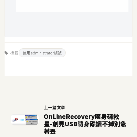
架
設
主
機
與
網
標籤
使用administrator帳號
域
S
E
O
工
具
上一篇文章
OnLineRecovery隨身碟救
星-創見USB隨身碟讀不掉別急
免
著丟
費