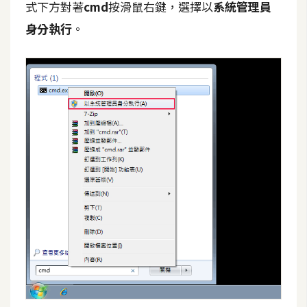
式下方對著
cmd
按滑鼠右鍵，選擇以
系統管理員
t
r
身分執行
。
a
t
o
r
去
背
與
合
成
攝
影
商
品