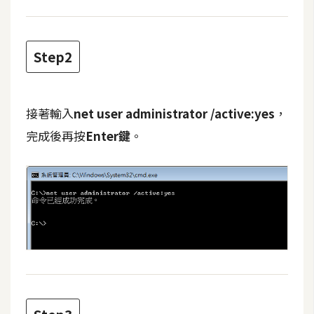
攝
影
Step2
手
機
攝
接著輸入
net user administrator /active:yes
，
影
完成後再按
Enter鍵
。
器
材
操
控
資
源
免