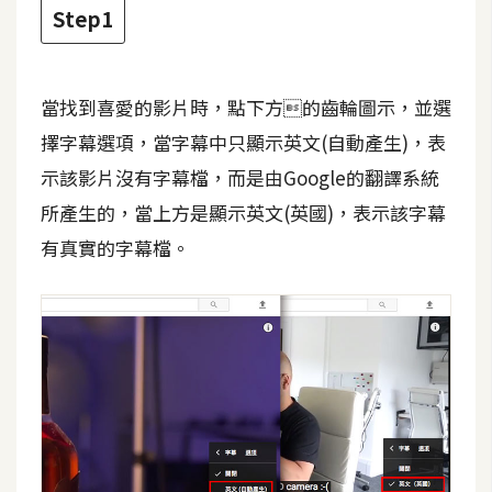
攝
Step1
影
當找到喜愛的影片時，點下方的齒輪圖示，並選
手
機
擇字幕選項，當字幕中只顯示英文(自動產生)，表
攝
示該影片沒有字幕檔，而是由Google的翻譯系統
影
所產生的，當上方是顯示英文(英國)，表示該字幕
有真實的字幕檔。
器
材
操
控
資
源
免