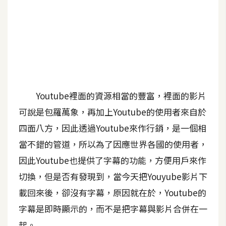
A
I
應
用
設
計
Youtube裡面的資源相當的豐富，裡面的影片
可說是包羅萬象，再加上Youtube的使用者來自於
網
四面八方，因此透過Youtube來作行銷，是一個相
站
當不錯的管道，所以為了因應世界各國的使用者，
因此Youtube也提供了字幕的功能，方便用戶來作
影
切換，但是否有發現到，當今天把Youyube影片下
像
載回來後，卻沒有字幕，原因就在於，Youtube的
A
字幕是即時顯示的，而不是把字幕與影片合併在一
d
o
起。