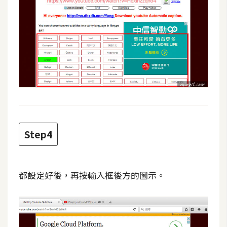
W
o
o
C
o
m
m
e
r
c
Step4
e
都設定好後，再按輸入框後方的圖示。
金
流
物
流