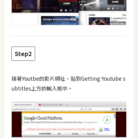
費
圖
庫
免
費
字
Step2
型
接著Youtbe的影片網址，貼到Getting Youtube s
網
ubtitles上方的輸入框中。
站
架
設
W
o
r