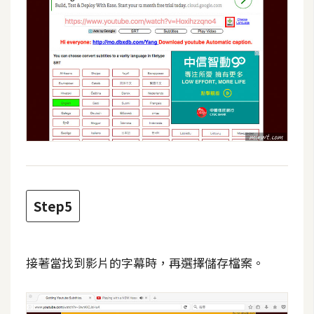
架
設
主
機
與
網
域
S
E
Step5
O
工
具
接著當找到影片的字幕時，再選擇儲存檔案。
免
費