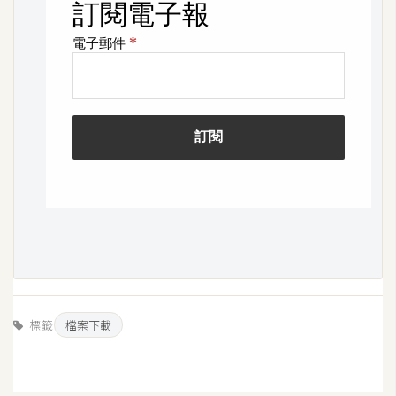
o
c
k
e
r
伺
服
器
設
定
資
源
標籤
檔案下載
免
費
圖