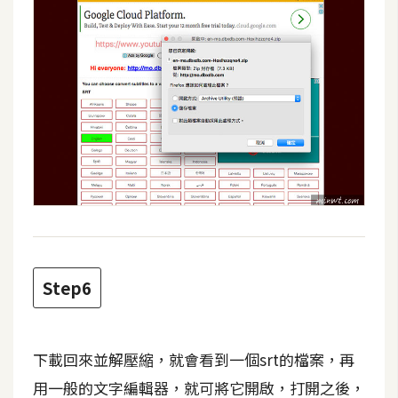
空
間
網
頁
設
計
前
端
Step6
H
T
M
L
下載回來並解壓縮，就會看到一個srt的檔案，再
/
用一般的文字編輯器，就可將它開啟，打開之後，
C