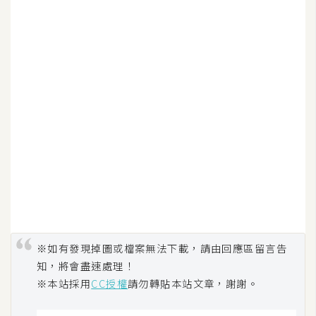
U
X
R
W
D
網
頁
後
端
P
H
※如有發現掉圖或檔案無法下載，請由回應區留言告
P
知，將會盡速處理！
※本站採用
CC授權
請勿轉貼本站文章，謝謝。
D