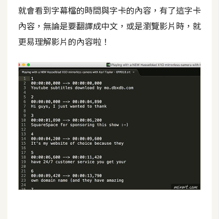
就會看到字幕檔的時間與字卡的內容，有了這字卡
S
S
內容，無論是要翻譯成中文，或是瀏覽影片時，就
更易理解影片的內容啦！
J
a
v
a
S
c
r
i
p
t
U
I
/