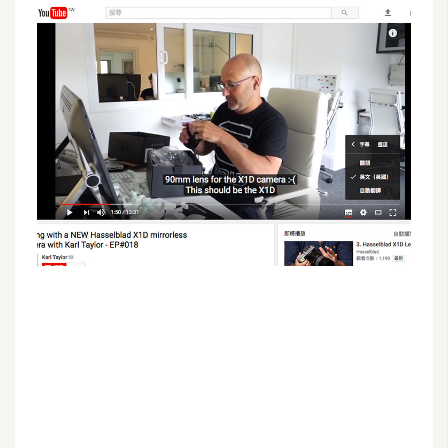
G
e
m
i
n
i
A
I
生
成
圖
片
影
片