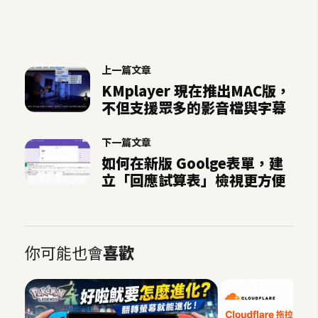
示
免
上一篇文章
費
KMplayer 現在推出MAC版，
版
不但支援眾多的影音檔與字幕
型
下一篇文章
M
如何在新版 Goolge表單，建
立「回應試算表」檢視更方便
A
C
開
你可能也會
喜歡
箱
梅