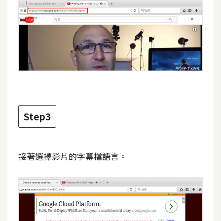
d
P
r
e
s
s
安
裝
與
設
Step3
定
外
接著選擇影片的字幕檔語言。
掛
實
作
電
商