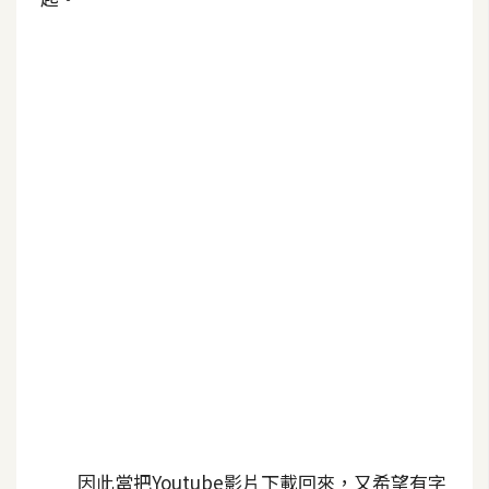
b
e
P
h
o
t
o
s
h
o
p
I
l
l
u
s
因此當把Youtube影片下載回來，又希望有字