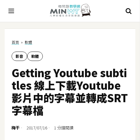
A
首頁
»
軟體
I
影音
軟體
A
I
Getting Youtube subti
工
具
tles 線上下載Youtube
C
影片中的字幕並轉成SRT
h
字幕檔
a
t
G
梅干
2017/07/16
1 分鐘閱讀
P
T