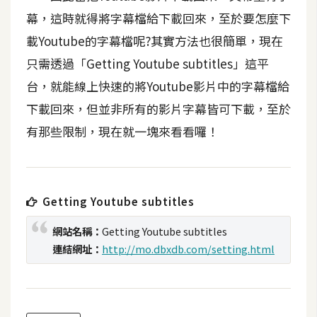
t
幕，這時就得將字幕檔給下載回來，至於要怎麼下
r
載Youtube的字幕檔呢?其實方法也很簡單，現在
a
t
只需透過「Getting Youtube subtitles」這平
o
台，就能線上快速的將Youtube影片中的字幕檔給
r
下載回來，但並非所有的影片字幕皆可下載，至於
有那些限制，現在就一塊來看看囉！
去
背
與
合
Getting Youtube subtitles
成
網站名稱：
Getting Youtube subtitles
攝
連結網址：
http://mo.dbxdb.com/setting.html
影
商
品