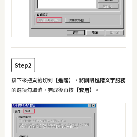
攝
影
手
機
攝
影
Step2
器
接下來把頁籤切到
【進階】
，將
關閉進階文字服務
材
操
的選項勾取消，完成後再按
【套用】
。
控
資
源
免