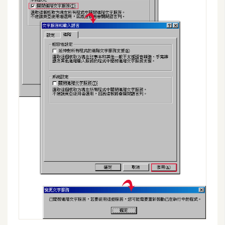
費
圖
庫
免
費
字
型
網
站
架
設
W
o
r