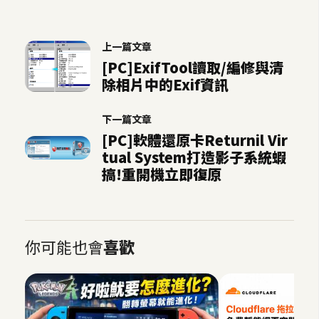
U
X
上一篇文章
[PC]ExifTool讀取/編修與清
R
除相片中的Exif資訊
W
D
下一篇文章
網
[PC]軟體還原卡Returnil Vir
頁
tual System打造影子系統蝦
搞!重開機立即復原
後
端
P
你可能也會
喜歡
H
P
D