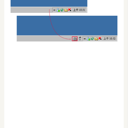
G
e
m
i
n
i
A
I
生
成
圖
片
影
片