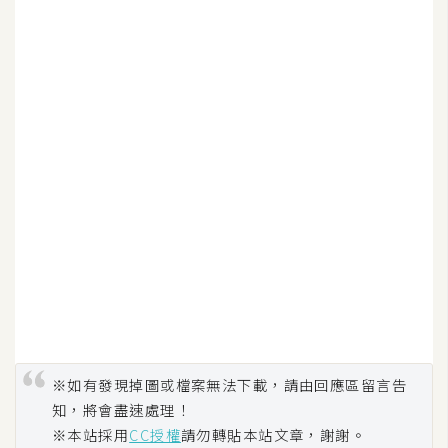
空
間
網
頁
設
計
前
端
H
T
M
※如有發現掉圖或檔案無法下載，請由回應區留言告
L
知，將會盡速處理！
/
※本站採用
CC授權
請勿轉貼本站文章，謝謝。
C