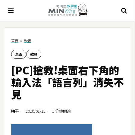
A
首頁
»
軟體
I
桌面
軟體
A
I
[PC]搶救!桌面右下角的
工
具
輸入法「語言列」消失不
C
見
h
a
t
梅干
2010/01/15
1 分鐘閱讀
G
P
T