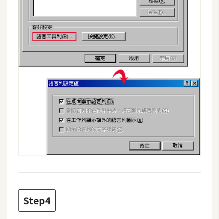
W
o
o
C
o
m
m
e
r
c
e
金
流
物
Step4
流