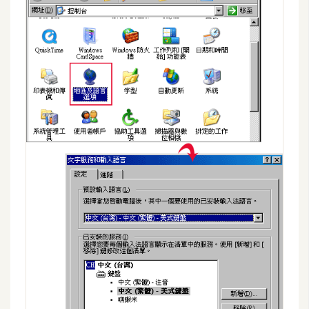
t
r
a
t
o
r
去
背
與
合
成
攝
影
商
品