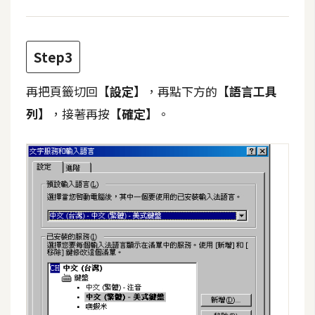
d
P
r
e
s
Step3
s
再把頁籤切回
【設定】
，再點下方的
【語言工具
安
列】
，接著再按
【確定】
。
裝
與
設
定
外
掛
實
作
電
商