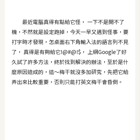
A
I
應
最近電腦真得有點給它怪， 一下不是開不了
用
機，不然就是設定跑掉，今天一早又遇到怪事，要
打字時才發現，怎桌面右下角輸入法的語言列不見
設
計
了， 真得是有夠給它!@#@!$， 上網Google了好
久試了許多方法，終於找到解決的辦法，至於是什
麼原因造成的，這～梅干就沒多加研究，先把它給
網
站
弄出來比較重要，否則只能打英文梅干會昏倒。
影
像
A
d
o