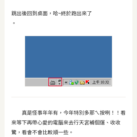
架
設
跳出後回到桌面，哈~終於跑出來了
。
主
機
與
網
域
S
E
O
工
具
真是怪事年年有，今年特別多那ㄟ按咧！！看
來等下再帶心愛的電腦來去行天宮補個運、收收
免
驚，看會不會比較順一些。
費