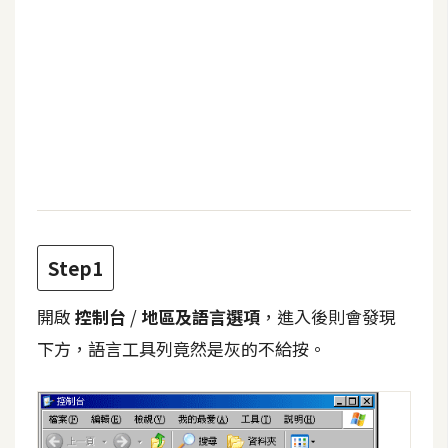
b
e
P
h
o
t
o
s
h
o
Step1
p
開啟
控制台
/
地區及語言選項
，進入後則會發現
I
下方，語言工具列竟然是灰的不給按。
l
l
u
s