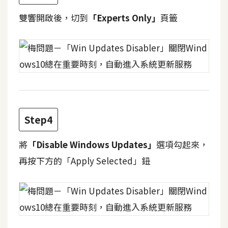
費
圖
雙響開啟後，切到
「Experts Only」
頁籤
庫
免
費
字
型
Step4
網
將
「Disable Windows Updates」
選項勾起來，
站
再按下方的「Apply Selected」鈕
架
設
W
o
r