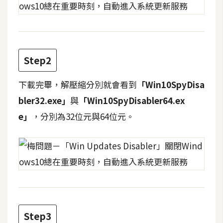
攝
影
手
Step2
機
攝
下載完畢，解壓縮分別就會看到
「Win10SpyDisa
影
bler32.exe」
與
「Win10SpyDisabler64.ex
e」
，分別為32位元與64位元。
器
材
操
控
資
源
免
Step3