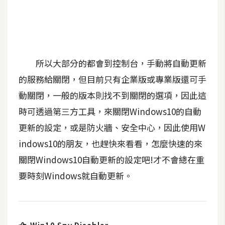
b
e
P
h
所以大部分的都會到控制台，手動將自動更新
o
t
的服務給關閉，但目前只有企業版或專業版還可手
o
動關閉，一般的版本則找不到關閉的選項，因此這
s
時可透過第三方工具，來關閉Windows10的自動
h
o
更新的設定，或是防火牆、安全中心，因此使用W
p
indows10的朋友，也趕快來看看，怎麼快速的來
關閉Windows10自動更新的設定吧!才不會總在重
I
要時刻Windows就自動更新。
l
l
u
s