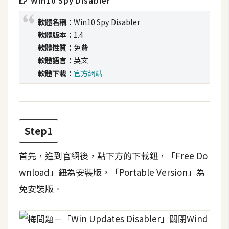
Win10 Spy Disabler
t
r
軟體名稱：
Win10 Spy Disabler
a
軟體版本：
1.4
t
軟體性質：
免費
o
軟體語言：
英文
r
軟體下載：
官方網站
去
背
與
Step1
合
成
首先，進到官網後，點下方的下載鈕，「Free Do
wnload」鈕為安裝版，「Portable Version」為
攝
影
免安裝版。
商
品