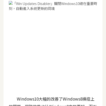
G
e
m
i
n
i
A
I
生
成
圖
片
Windows10大幅的改善了Windows8操控上
影
片