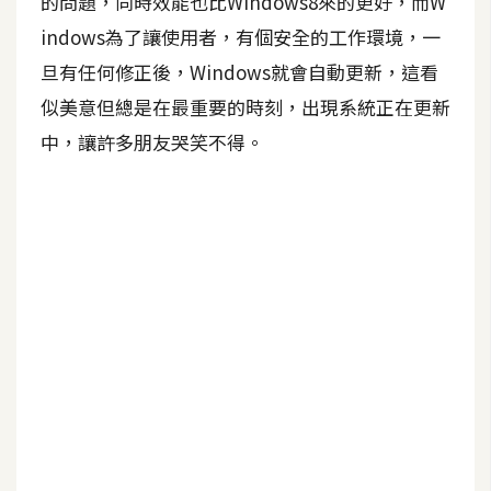
的問題，同時效能也比Windows8來的更好，而W
indows為了讓使用者，有個安全的工作環境，一
A
I
旦有任何修正後，Windows就會自動更新，這看
應
用
似美意但總是在最重要的時刻，出現系統正在更新
中，讓許多朋友哭笑不得。
設
計
網
站
影
像
A
d
o