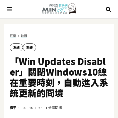
A
首頁
»
軟體
I
系統
軟體
A
I
「Win Updates Disabl
工
具
er」關閉Windows10總
C
在重要時刻，自動進入系
h
統更新的冏境
a
t
G
梅干
2017/01/19
1 分鐘閱讀
P
T