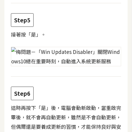
d
P
r
e
Step5
s
s
接著按「是」。
安
裝
與
設
定
外
Step6
掛
實
這時再按下「是」後，電腦會動新啟動，當重啟完
作
畢後，就不會再自動更新，雖然是不會自動更新，
電
但偶爾還是要養成更新的習慣，才能保持良好與安
商