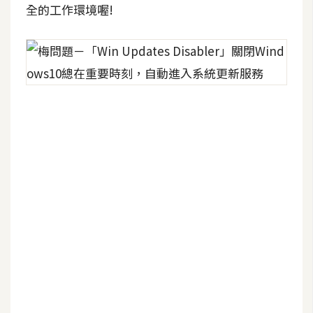
全的工作環境喔!
W
o
o
C
o
m
m
e
r
c
e
金
流
物
流