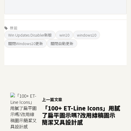
空
間
標籤
網
Win Updates Disabler新版
win10
windows10
頁
關閉Windows10更新
關閉自動更新
設
計
前
端
H
上一篇文章
T
「100+ ET-Line Icons」用膩
M
了扁平圖示嗎?改用線稿圖示
L
簡潔又具設計感
/
C