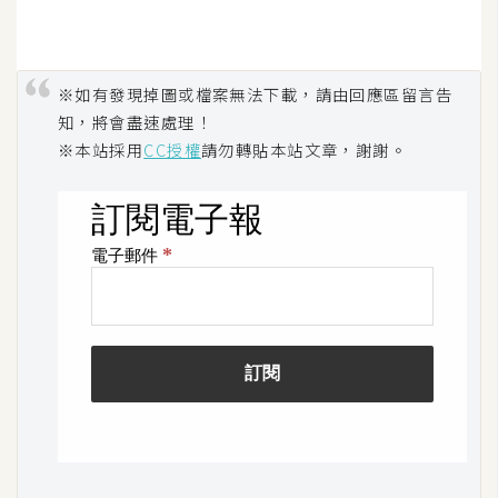
架
設
主
※如有發現掉圖或檔案無法下載，請由回應區留言告
機
知，將會盡速處理！
與
※本站採用
CC授權
請勿轉貼本站文章，謝謝。
網
域
S
E
O
工
具
免
費