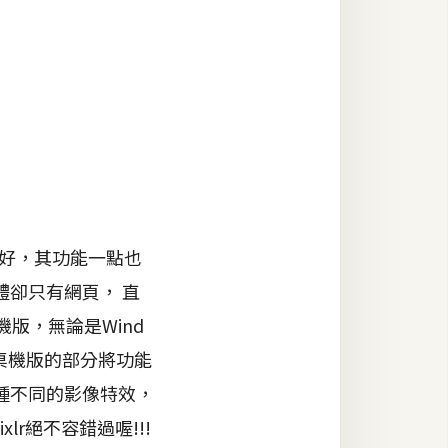
稱好，其功能一點也
卻只有網頁， 直
機版，無論是Wind
，桌機版的部分將功能
種不同的影像特效，
lr絕不容錯過喔!!!