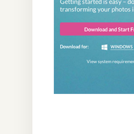
器材操控
資源
免費圖庫
免費字型
網站架設
WordPress
安裝與設定
外掛實作
電商
WooCommerce