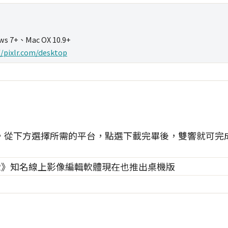
ws 7+、Mac OX 10.9+
//pixlr.com/desktop
，從下方選擇所需的平台，點選下載完畢後，雙響就可完