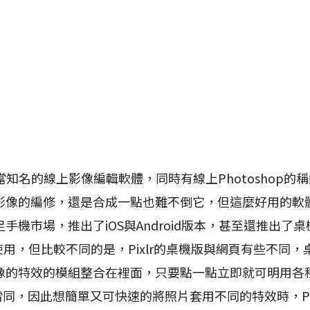
知名的線上影像編輯軟體，同時有線上Photoshop的
影像的編修，還是合成一點也難不倒它，但這麼好用的軟體
手機市場，推出了iOS與Android版本，甚至還推出了桌
可使用，但比較不同的是，Pixlr的桌機版與網頁有些不同
像的特效的模組整合在裡面，只要點一點立即就可明用各
有點雷同，因此想簡單又可快速的將照片套用不同的特效時，Pix