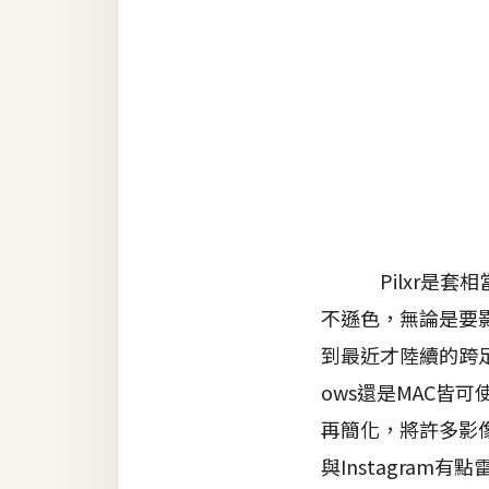
金流物流
架設
主機與網域
SEO 工具
免費空間
網頁設計
Pilxr是套相當
不遜色，無論是要
前端
到最近才陸續的跨足
HTML / CSS
ows還是MAC皆
JavaScript
再簡化，將許多影
UI / UX
與Instagram