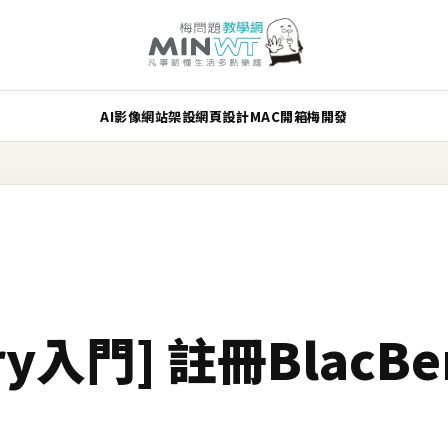
AI
影像
網站架設
網頁設計
MAC
開箱
梅開發
rry入門] 註冊BlacBe