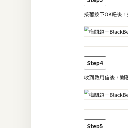
梅開發
接著按下OK鈕後
熱門文章
全站導覽
Step4
合作提案
收到啟用信後，對
Step5