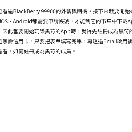
lackBerry 99900的外觀與刷機，接下來就要開始來
iOS、Android都需要申請帳號，才能到它的市集中下載App，
，因此當要開始玩樂黑莓的App時，就得先註冊成為黑莓
無需信用卡，只要把表單填寫完畢，再透過Email啟用
看看，如何註冊成為黑莓的成員。