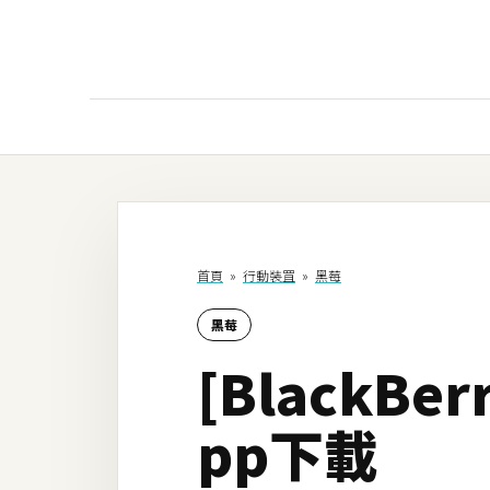
AI
AI工具
ChatGPT
首頁
»
行動裝罝
»
黑莓
Gemini
黑莓
AI生成
[BlackBe
圖片
影片
pp下載
AI應用