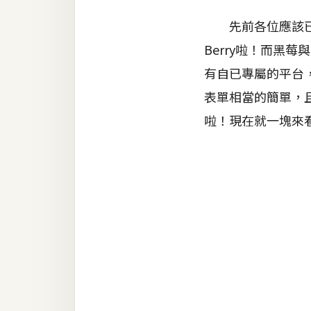
器材操控
先前各位應該已看過B
資源
Berry啦！而黑莓與
免費圖庫
有自已專屬的平台
免費字型
表單相當的簡單，且
啦！現在就一塊來
網站架設
WordPress
安裝與設定
外掛實作
電商
WooCommerce