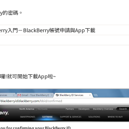
rry的密碼。
囉!就可開始下載App啦~