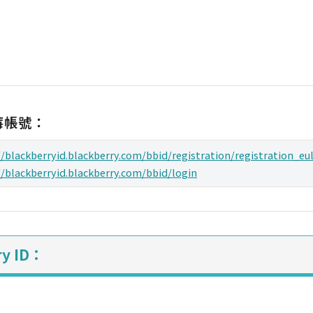
莓帳號：
//blackberryid.blackberry.com/bbid/registration/registration_eu
//blackberryid.blackberry.com/bbid/login
y ID：