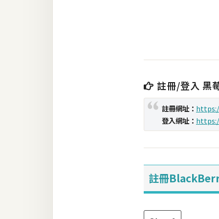
金流物流
架設
主機與網域
SEO 工具
免費空間
註冊/登入 黑
註冊網址：
https:
網頁設計
登入網址：
https:
前端
HTML / CSS
註冊BlackBerr
JavaScript
UI / UX