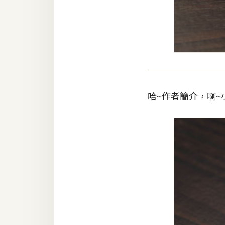
哈~作者簡介，啊~