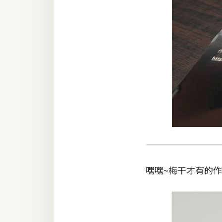
嘿嘿~梅干才有的