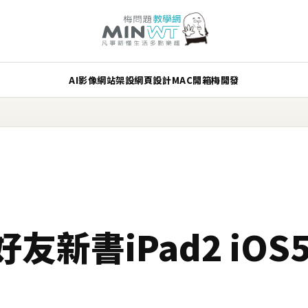
AI
影像
網站架設
網頁設計
MAC
開箱
梅開發
友新書iPad2 iO