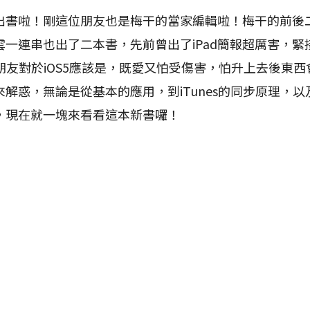
啦！剛這位朋友也是梅干的當家編輯啦！梅干的前後
雲一連串也出了二本書，先前曾出了iPad簡報超厲害，緊
多朋友對於iOS5應該是，既愛又怕受傷害，怕升上去後東
解惑，無論是從基本的應用，到iTunes的同步原理，以及
，現在就一塊來看看這本新書囉！