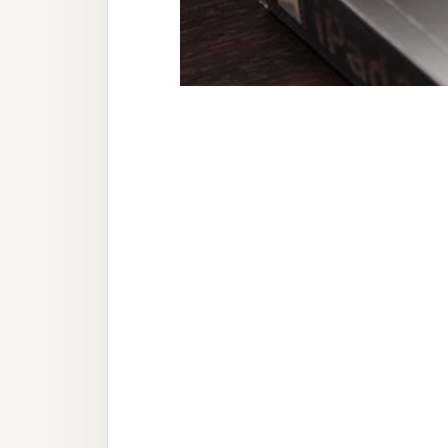
器材操控
資源
免費圖庫
免費字型
網站架設
WordPress
安裝與設定
外掛實作
電商
WooCommerce