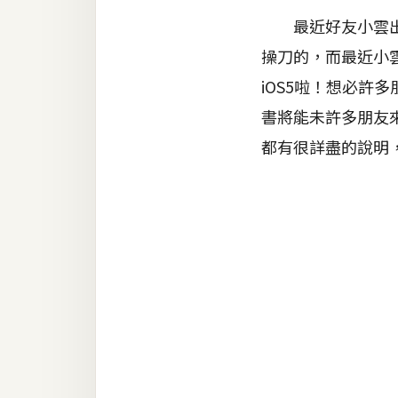
金流物流
最近好友小雲出書
架設
操刀的，而最近小
主機與網域
iOS5啦！想必許
SEO 工具
書將能未許多朋友來
都有很詳盡的說明
免費空間
網頁設計
前端
HTML / CSS
JavaScript
UI / UX