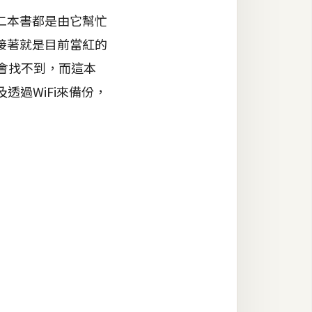
二本書都是由它幫忙
接著就是目前當紅的
西會找不到，而這本
透過WiFi來備份，