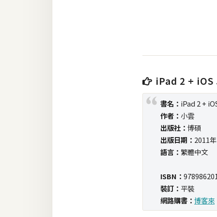
RWD 網頁
後端
PHP
Docker
iPad 2 + 
伺服器設定
資源
書名：
iPad 2 +
作者：
小雲
免費圖示
出版社：
博碩
免費版型
出版日期：
2011
語言：
繁體中文
MAC
ISBN：
97898620
裝訂：
平裝
網路購書：
博客來
開箱