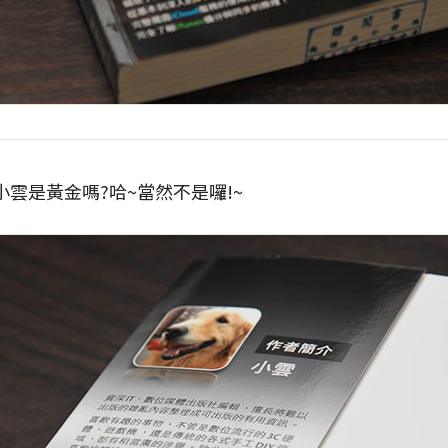
小雲是黃金嗎?哈~當然不是囉!~