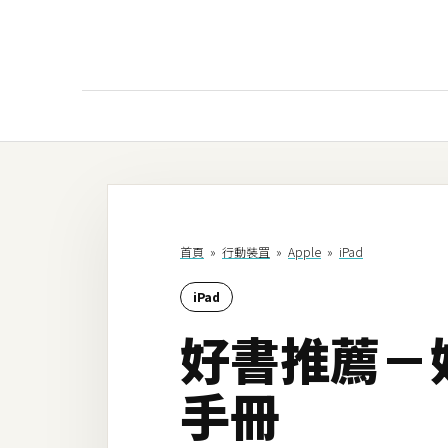
AI
AI工具
ChatGPT
首頁
»
行動裝罝
»
Apple
»
iPad
Gemini
iPad
AI生成
好書推薦－好
圖片
影片
手冊
AI應用