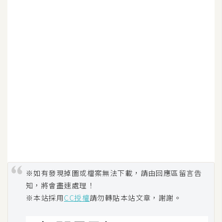
S
S
J
a
v
a
S
c
r
i
p
t
※如有發現掉圖或檔案無法下載，請由回應區留言告
知，將會盡速處理！
U
※本站採用
CC授權
請勿轉貼本站文章，謝謝。
I
/