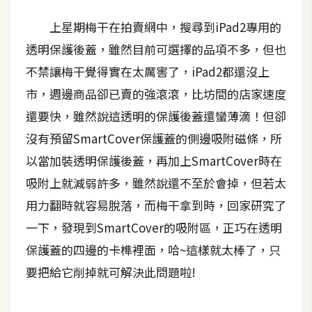
A
上星期梅干在拍賣網中，搜尋到iPad2專用的
I
應
透明保護後蓋，雖然目前可選擇的品項不多，但也
用
不禁讓梅干覺得實在太厲害了，iPad2都還沒上
市，週邊商品卻已賣的強滾滾，比坊間的店家速度
設
計
還要快，雖然說這透明的保護後蓋還蠻薄滴！但卻
沒有預留SmartCover保護蓋的側邊吸附磁條，所
網
以當加裝透明保護後蓋，再加上SmartCover時在
站
吸附上就減弱許多，雖然說還不至於會掉，但若太
用力翻時就容易脫落，而梅干拿到時，回家研究了
一下，發現到SmartCover的吸附區，正巧在透明
影
像
保護蓋的四邊的卡榫裡面，哈~這樣就太棒了，只
要把給它削掉就可解決此問題啦!
A
d
o