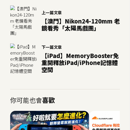
o
c
上一篇文章
k
【澳門】Nikon24-120mm 老
e
鏡看秀「太陽馬戲團」
r
下一篇文章
伺
【iPad】MemoryBooster免
服
重開釋放iPad/iPhone記憶體
器
空間
設
定
資
源
你可能也會
喜歡
免
費
圖