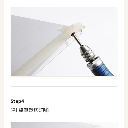
費
圖
庫
免
費
字
型
網
站
架
設
Step4
呼!!總算裁切好囉!
W
o
r