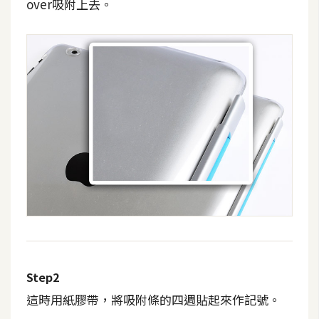
over吸附上去。
t
r
a
t
o
r
去
背
與
合
成
攝
影
Step2
商
這時用紙膠帶，將吸附條的四週貼起來作記號。
品