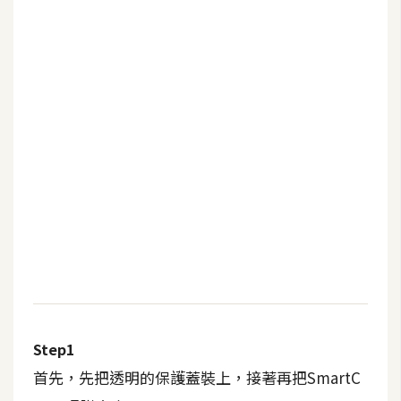
b
e
P
h
o
t
o
s
h
o
p
I
l
l
Step1
u
首先，先把透明的保護蓋裝上，接著再把SmartC
s