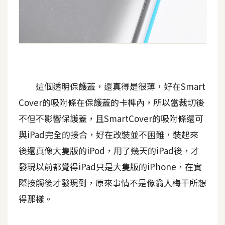
空
間
網
頁
這個透明保護蓋，還真得是很薄，好在Smart
設
計
Cover的吸附條在保護蓋的卡榫內，所以當裁切後
不但不影響保護蓋，且SmartCover的吸附條還可
前
與iPad完全的接合，好在改裝並不困難，裝起來
端
後還真像大隻版的iPod，用了幾天的iPad後，才
H
發現以前都覺得iPad只是大隻版的iPhone，在實
T
際接觸後才發現到，原來事情不是像翁人梅干所想
M
得那樣。
L
/
C