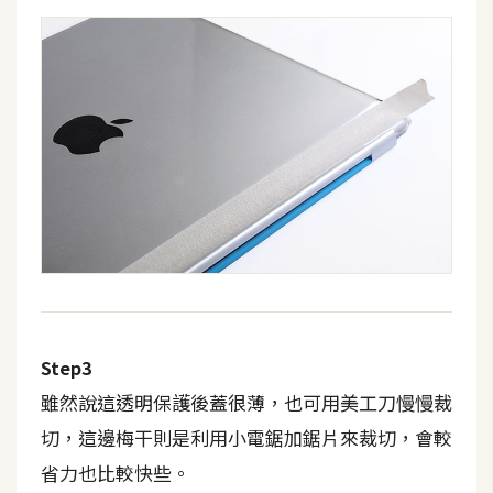
攝
影
手
機
攝
影
器
材
操
控
Step3
資
雖然說這透明保護後蓋很薄，也可用美工刀慢慢裁
源
切，這邊梅干則是利用小電鋸加鋸片來裁切，會較
免
省力也比較快些。