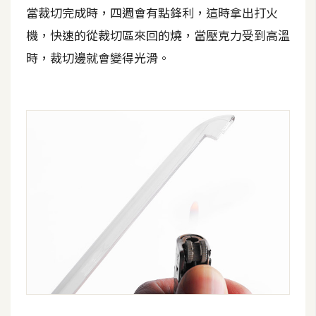
當裁切完成時，四週會有點鋒利，這時拿出打火
W
機，快速的從裁切區來回的燒，當壓克力受到高溫
o
時，裁切邊就會變得光滑。
o
C
o
m
m
e
r
c
e
金
流
物
流