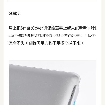
架
設
Step6
主
機
馬上把SmartCover與保護蓋裝上起來試看看，哈!
與
cool~成功囉!這樣吸附條不但不會凸出來，且吸力
網
域
完全不失，翻得再用力也不用擔心掉下來。
S
E
O
工
具
免
費