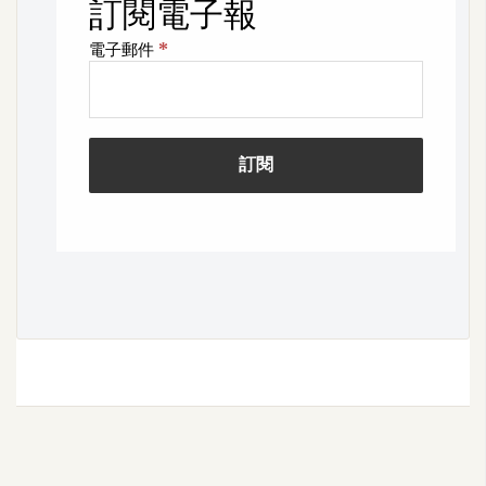
U
X
R
W
D
網
頁
後
端
P
H
P
D