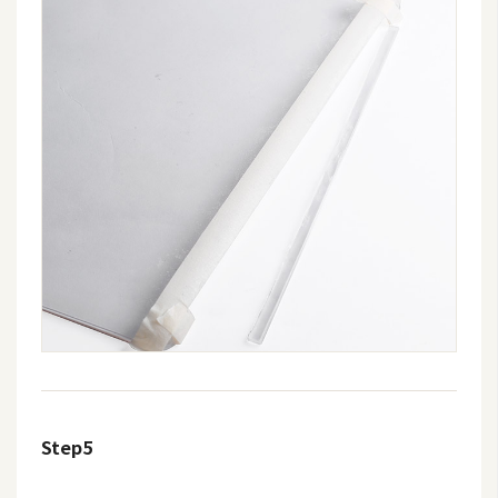
d
P
r
e
s
s
安
裝
與
設
定
外
掛
實
作
Step5
電
商