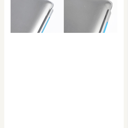
G
e
m
i
n
i
A
I
生
成
圖
片
影
片