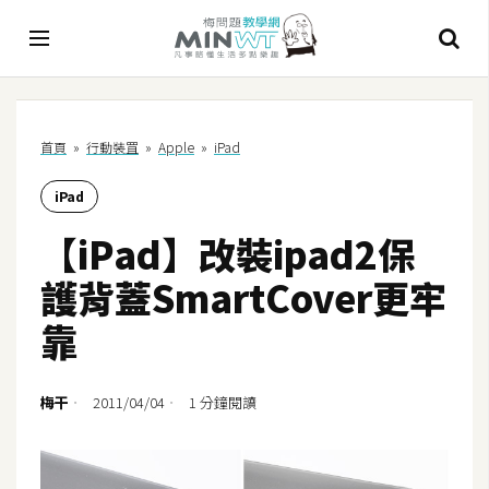
A
首頁
»
行動裝罝
»
Apple
»
iPad
I
iPad
A
I
【iPad】改裝ipad2保
工
具
護背蓋SmartCover更牢
C
靠
h
a
t
梅干
2011/04/04
1 分鐘閱讀
G
P
T