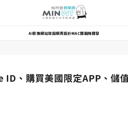
AI
影像
網站架設
網頁設計
MAC
開箱
梅開發
le ID、購買美國限定APP、