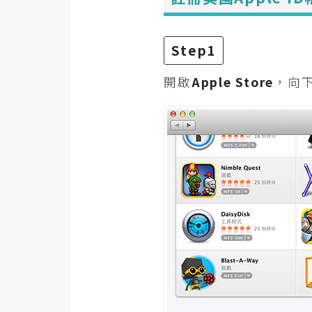
RWD 網頁
後端
Step1
PHP
開啟
Apple Store
，向
Docker
伺服器設定
資源
免費圖示
免費版型
MAC
開箱