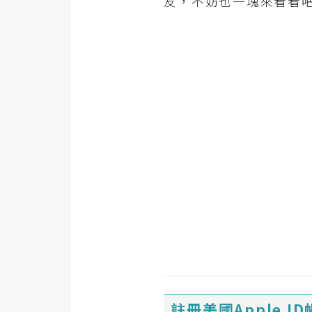
友，不妨也一塊來看看
金流物流
架設
主機與網域
SEO 工具
免費空間
網頁設計
前端
HTML / CSS
JavaScript
UI / UX
註冊美國Apple I