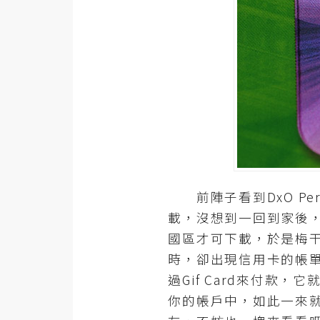
器材操控
資源
免費圖庫
免費字型
網站架設
WordPress
前陣子看到DxO Per
安裝與設定
載，沒想到一回到家後，
國區才可下載，於是梅干就
外掛實作
時，卻出現信用卡的帳
電商
過Gif Card來付
WooCommerce
你的帳戶中，如此一來