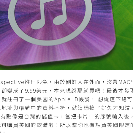
spective推出限免，由於剛好人在外面，沒帶MA
卻變成了9.99美元，本來想說那就買吧！最後才發
註冊了一個美國的Apple ID帳號， 想說這下總
單地址與帳號中的資料不符，就這樣搞了好久才知道
款，它就有點像是台灣的儲值卡，當把卡片中的序號輸入
就可購買美國的軟體啦！所以當你也有想買美國限定