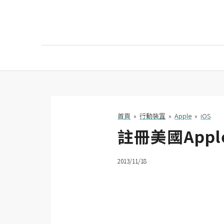
AI
AI工具
ChatGPT
首頁
»
行動裝罝
»
Apple
»
iOS
註冊美國App
Gemini
AI生成
2013/11/18
圖片
影片
AI應用