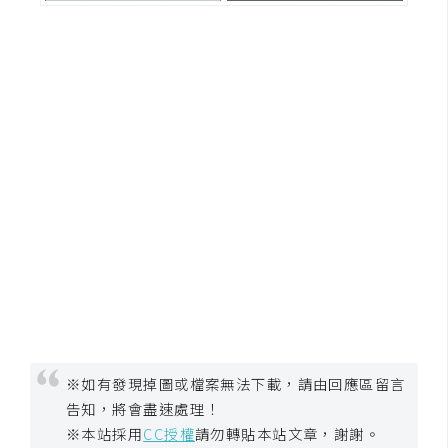
費
圖
庫
免
費
字
型
網
站
架
設
※如有發現掉圖或檔案無法下載，請由回應區留言
W
告知，將會盡速處理！
o
※本站採用
CC授權
請勿轉貼本站文章，謝謝。
r