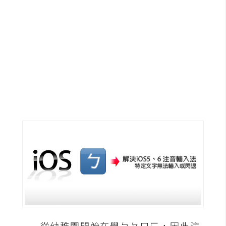
G
e
m
i
n
i
A
I
生
成
圖
片
影
片
從幼稚園開始在學ㄅㄆㄇㄈ，因此注