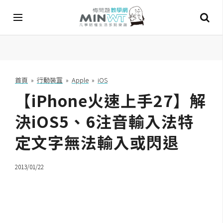
A
I
首頁
»
行動裝罝
»
Apple
»
iOS
【iPhone火速上手27】解
A
I
工
決iOS5、6注音輸入法特
具
定文字無法輸入或閃退
C
h
2013/01/22
a
t
G
P
T