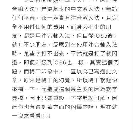
音輸入法，是最基本的中文輸入法，無論
A
I
任何平台，都一定會有注音輸入法，且完
應
用
全不用付任何的費用，而身旁不少的朋
友，都是用注音輸入法，但自從iOS5後，
設
就有不少朋友，反應到在使用注音輸入法
計
時，某些字打不出來，不然就是打了就閃
退，即便升級到iOS6也一樣，其實這個問
網
題，而梅干印象中，一直以為已寫過此文
站
章，原來是梅干的幻覺，所以梅干就趕快
來補一下，而造成這個最主要的因為就字
典檔，因此只要重設一下字典就可解，因
影
像
此你也有遇到這方面的困擾的話，現在就
一塊來看看吧！
A
d
o