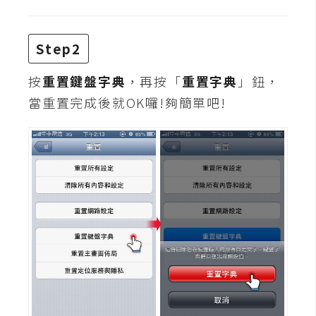
攝
影
Step2
手
按
重置鍵盤字典
，再按「
重置字典
」鈕，
機
當重置完成後就OK囉!夠簡單吧!
攝
影
器
材
操
控
資
源
免