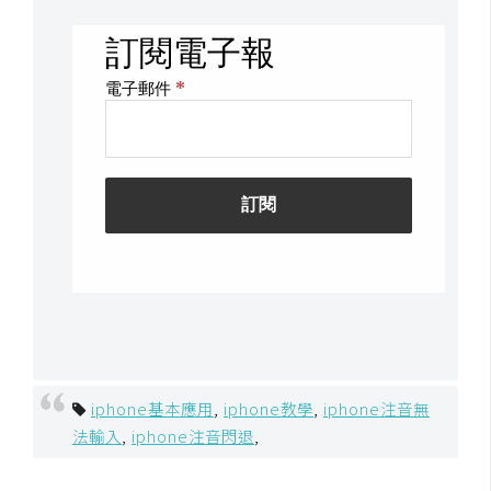
d
P
r
e
s
s
安
裝
與
設
定
外
掛
實
iphone基本應用
,
iphone教學
,
iphone注音無
作
法輸入
,
iphone注音閃退
,
電
商