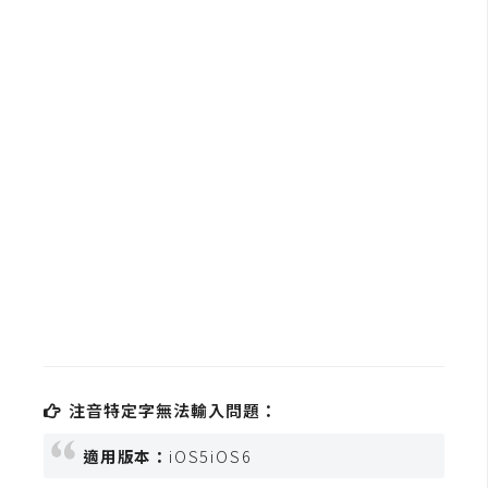
b
e
P
h
o
t
o
s
h
o
p
I
l
注音特定字無法輸入問題：
l
u
適用版本：
iOS5iOS6
s