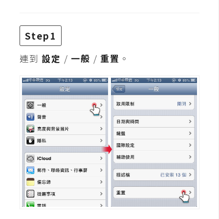
t
r
a
Step1
t
o
連到
設定
/
一般
/
重置
。
r
去
背
與
合
成
攝
影
商
品