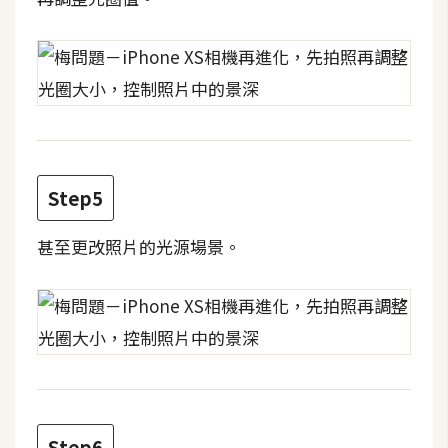
費
圖
庫
免
費
字
型
Step5
甚至更改照片的光源場景。
網
站
架
設
W
o
r
Step6