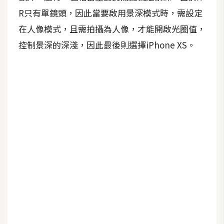
R只有單鏡頭，因此當要啟用景深模式時，需設定
A
I
在人像模式，且需拍攝為人像，才能開啟光圈值，
應
用
控制景深的深淺，因此最後則選擇iPhone XS。
設
計
網
站
影
像
A
d
o