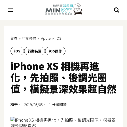
A
首頁
»
行動裝罝
»
Apple
»
iOS
I
iOS
行動裝罝
iOS操作
A
I
iPhone XS 相機再進
工
具
化，先拍照、後調光圈
C
值，模擬景深效果超自然
h
a
t
梅干
2019/03/05
1 分鐘閱讀
G
P
T