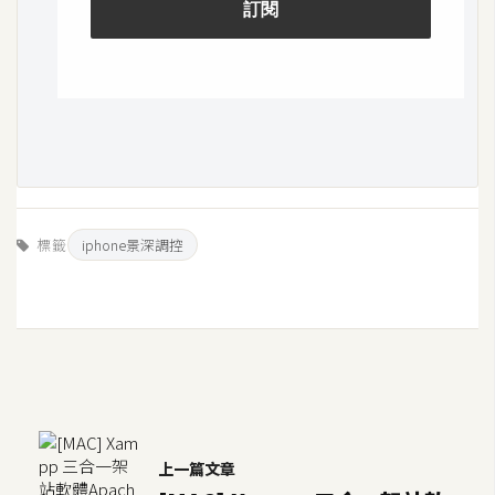
架
設
主
機
與
網
域
標籤
iphone景深調控
S
E
O
工
具
免
上一篇文章
費