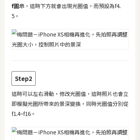
t
f圖示
，這時下方就會出現光圈值，而預設為f4.
r
5。
a
t
o
r
去
背
Step2
與
合
這時可以左右滑動，修改光圈值，這時照片也會立
成
即模擬光圈所帶來的景深變換，同時光圈值分別從
攝
影
f1.4~f16。
商
品