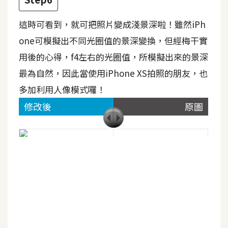
d
P
r
這時可看到，就可把照片變成淺景深啦！雖然iPh
e
s
one可模擬出不同光圈值的景深變換，但經梅干實
s
用後的心得，f4左右的光圈值，所模擬出來的景深
安
最為自然，因此當使用iPhone XS拍照的朋友，也
裝
多加利用人像模式囉！
與
修改後
原圖
設
定
外
掛
實
作
電
商