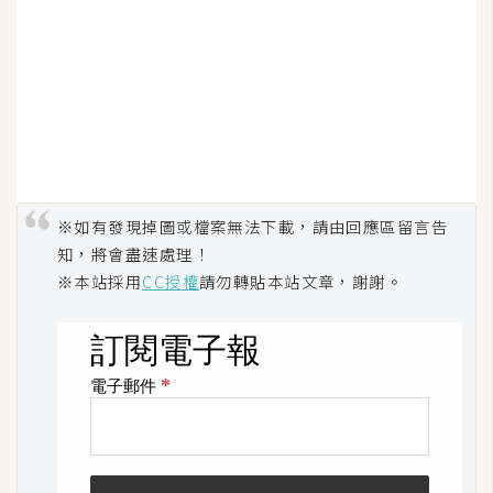
W
o
o
C
o
m
m
※如有發現掉圖或檔案無法下載，請由回應區留言告
e
知，將會盡速處理！
r
c
※本站採用
CC授權
請勿轉貼本站文章，謝謝。
e
金
流
物
流