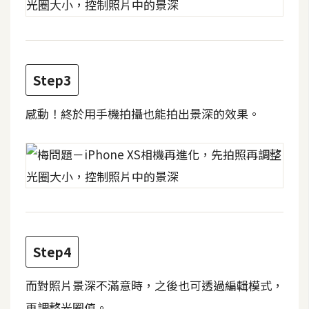
攝
影
手
Step3
機
攝
感動！終於用手機拍攝也能拍出景深的效果。
影
器
材
操
控
資
Step4
源
而對照片景深不滿意時，之後也可透過編輯模式，
免
再調整光圈值。