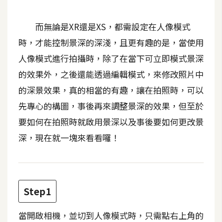
b
e
而無論是XR還是XS，都需設定在人像模式
P
時，才能控制景深的深淺，且更有趣的是，當使用
h
人像模式進行拍攝時，除了在當下可立即模式景深
o
的效果外，之後還能透過編輯模式，來修改照片中
t
o
的深景效果，真的相當的有趣，讓在拍照時，可以
s
先專心的構圖，事後再來調整景深的效果，但至於
h
要如何在拍照時就啟用景深以及事後要如何更改景
o
p
深，現在就一塊來看看囉！
I
l
Step1
l
u
當開啟相機，並切到人像模式時，只需點右上角的
s