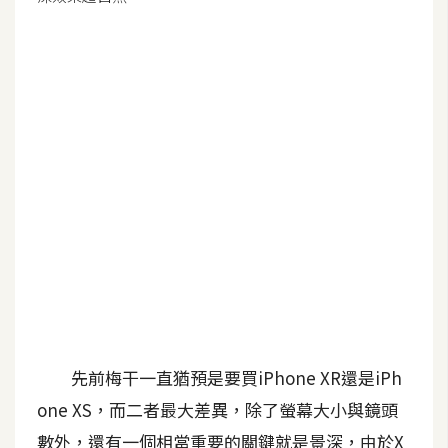
G
e
m
i
n
i
A
I
生
成
圖
片
先前梅干一直猶預是要買iPhone XR還是iPh
one XS，而二者最大差異，除了螢幕大小與鏡頭
影
數外，還有一個相當重要的關鍵就是景深，由於X
片