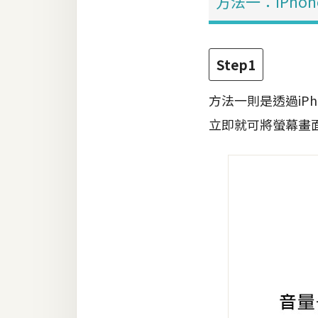
方法一：iPhon
梅開發
Step1
熱門文章
方法一則是透過iP
立即就可將螢幕畫
全站導覽
合作提案