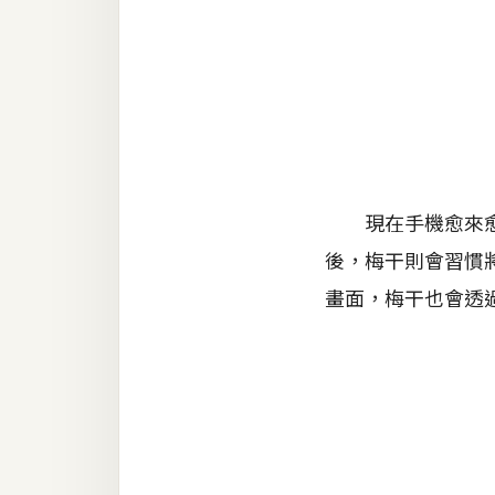
金流物流
架設
主機與網域
SEO 工具
免費空間
現在手機愈來愈方
後，梅干則會習慣
網頁設計
畫面，梅干也會透
前端
HTML / CSS
JavaScript
UI / UX