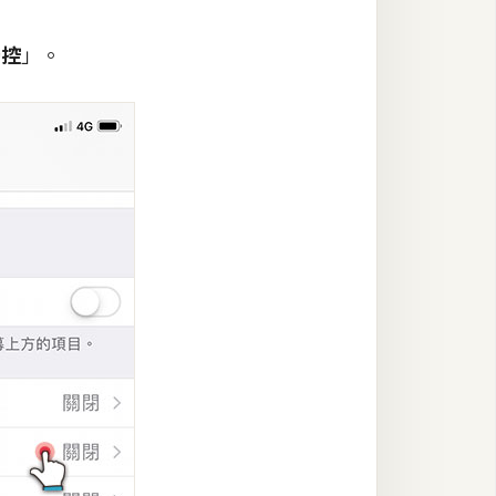
觸控
」。