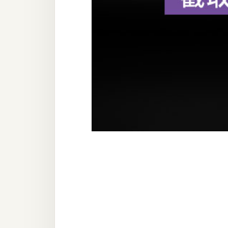
器材操控
資源
免費圖庫
免費字型
網站架設
WordPress
安裝與設定
外掛實作
電商
WooCommerce