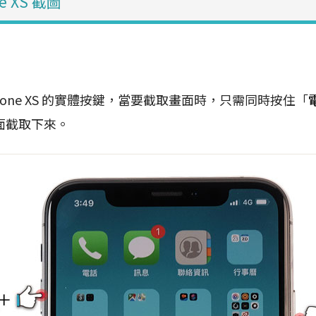
e XS 截圖
hone XS 的實體按鍵，當要截取畫面時，只需同時按住「
面截取下來。