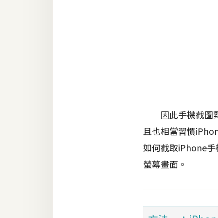
RWD 網頁
後端
PHP
Docker
伺服器設定
資源
因此手機截圖對梅
免費圖示
且也相當習慣iPho
免費版型
如何截取iPhone
螢幕畫面。
MAC
開箱