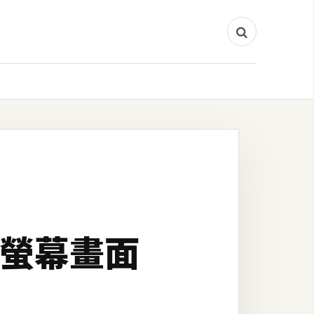
截取螢幕畫面