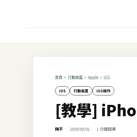
AI
AI工具
ChatGPT
首頁
»
行動裝罝
»
Apple
»
iOS
Gemini
iOS
行動裝罝
iOS操作
AI生成
[教學] iP
圖片
影片
梅干
2019/03/01
1 分鐘閱讀
AI應用