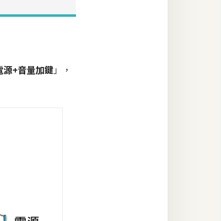
電源+音量加鍵
」，