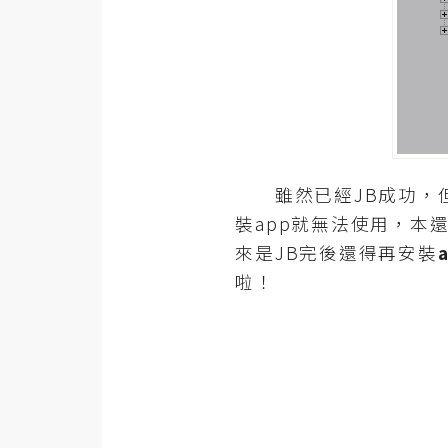
器材操控
資源
免費圖庫
免費字型
雖然已經JB成功，但用i
網站架設
裝app就無法使用，本還
來是JB完後還得再安裝
WordPress
啦！
安裝與設定
外掛實作
電商
WooCommerce