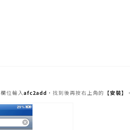
尋欄位輸入
afc2add
，找到後再按右上角的
【安裝】