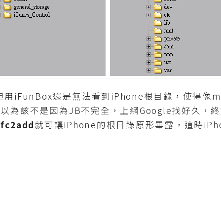
FunBox還是無法看到iPhone根目錄，使得像mp
以為該不是因為JB不完全，上網Google找好久，
afc2add
就可讓iPhone的根目錄原形畢露，這時iPh