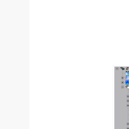
設計
網站
影像
Adobe
Photoshop
Illustrator
去背與合成
攝影
商品攝影
手機攝影