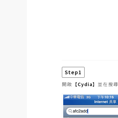
金流物流
架設
主機與網域
SEO 工具
免費空間
網頁設計
Step1
前端
開啟
【Cydia】
並在搜
HTML / CSS
JavaScript
UI / UX