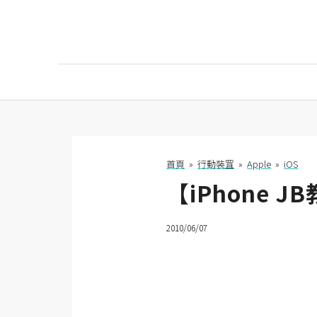
AI
AI工具
ChatGPT
首頁
»
行動裝罝
»
Apple
»
iOS
【iPhone J
Gemini
AI生成
2010/06/07
圖片
影片
AI應用