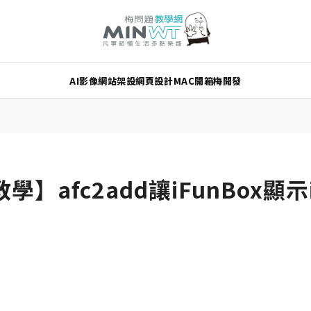
AI
影像
網站架設
網頁設計
MAC
開箱
梅開發
B教學】afc2add讓iFunBox顯