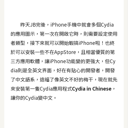
A
I
應
用
昨天JB完後，iPhone手機中就會多個Cydia
的應用圖示，第一次在開啟它時，則需要設定使用
設
者類型，接下來就可以開始蝦搞iPhone啦！也終
計
於可以安裝一些不在AppStore，且相當優質的第
三方應用軟體，讓iPhone功能變的更強大，但Cy
網
dia則是全英文界面，好在有貼心的開發者，開發
站
了中文語系，造福了像英文不好的梅干，現在就先
來安裝第一隻Cydia應用程式
Cydia in Chinese
，
影
讓你的Cydia變中文。
像
A
d
o