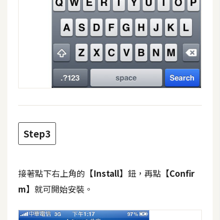
d
P
r
e
s
s
安
裝
與
設
定
Step3
外
掛
接著點下右上角的
【Install】
鈕，再點
【Confir
實
作
m】
就可開始安裝。
電
商