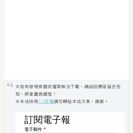
o
c
k
e
r
伺
服
器
設
定
※如有發現掉圖或檔案無法下載，請由回應區留言告
資
知，將會盡速處理！
源
※本站採用
CC授權
請勿轉貼本站文章，謝謝。
免
費
圖