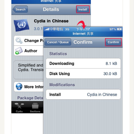
W
o
o
C
o
m
m
e
r
c
e
金
流
物
流