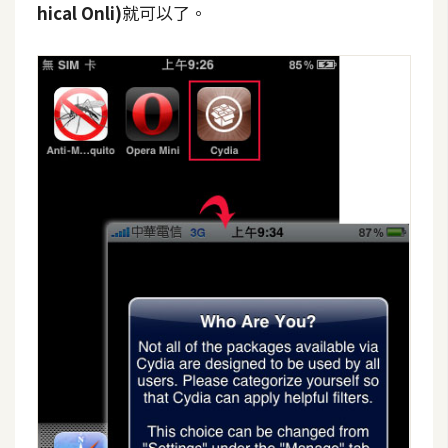
hical Onli)
就可以了。
t
r
a
t
o
r
去
背
與
合
成
攝
影
商
品