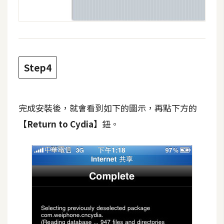
架
設
主
機
與
Step4
網
域
完成安裝後，就會看到如下的圖示，再點下方的
【Return to Cydia】
鈕。
S
E
O
工
具
免
費