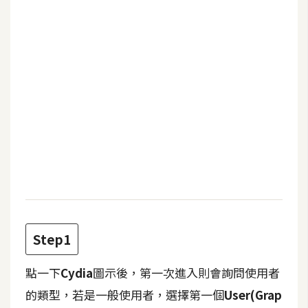
b
e
P
h
o
t
o
s
h
o
p
I
Step1
l
l
點一下
Cydia
圖示後，第一次進入則會詢問使用者
u
的類型，若是一般使用者，選擇第一個
User(Grap
s