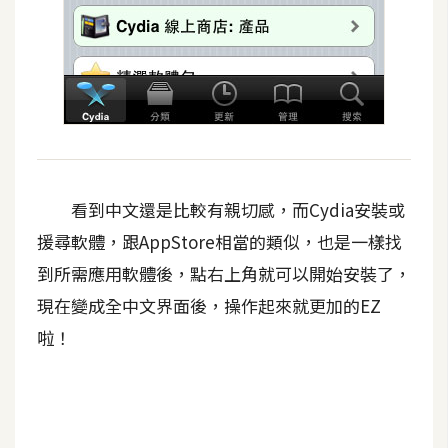
U
X
R
W
D
網
看到中文還是比較有親切感，而Cydia安裝或
頁
援尋軟體，跟AppStore相當的類似，也是一樣找
後
端
到所需應用軟體後，點右上角就可以開始安裝了，
現在變成全中文界面後，操作起來就更加的EZ
P
啦！
H
P
D