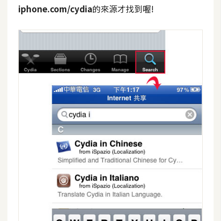
費
iphone.com/cydia
的來源才找到喔!
圖
庫
免
費
字
型
網
站
架
設
W
o
r