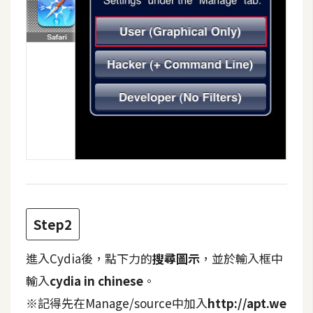
攝
影
手
機
攝
影
器
材
操
控
Step2
資
進入Cydia後，點下力的
搜尋圖示
，並於輸入框中
源
輸入
cydia in chinese
。
免
※記得先在Manage/source中加入
http://apt.we