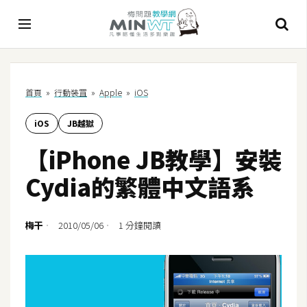
A
首頁
»
行動裝罝
»
Apple
»
iOS
I
iOS
JB越獄
A
I
【iPhone JB教學】安裝
工
具
Cydia的繁體中文語系
C
h
梅干
2010/05/06
1 分鐘閱讀
a
t
G
P
T