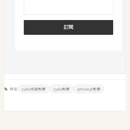
示
免
費
版
型
M
A
C
標籤
cydia安裝教學
cydia教學
iphone jb教學
開
箱
梅