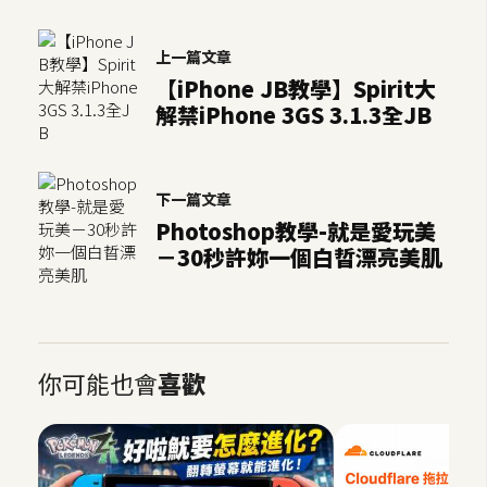
開
發
上一篇文章
【iPhone JB教學】Spirit大
解禁iPhone 3GS 3.1.3全JB
熱
門
文
下一篇文章
章
Photoshop教學-就是愛玩美
－30秒許妳一個白晢漂亮美肌
全
站
導
你可能也會
喜歡
覽
合