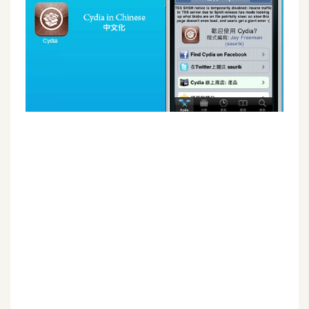
G
e
m
i
n
i
A
I
生
成
圖
片
影
片