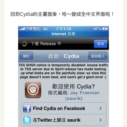
S
S
回到Cydia的主畫面後，哈～變成全中文界面啦！
J
a
v
a
S
c
r
i
p
t
U
I
/