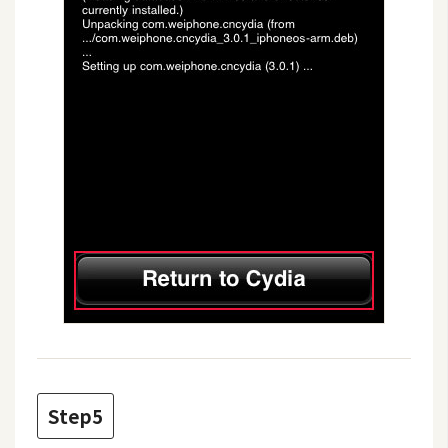
空
間
網
頁
設
計
前
端
H
T
M
L
Step5
/
C