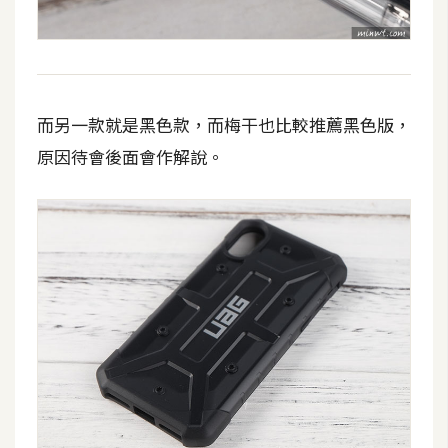
S
S
J
而另一款就是黑色款，而梅干也比較推薦黑色版，
a
原因待會後面會作解說。
v
a
S
c
r
i
p
t
U
I
/