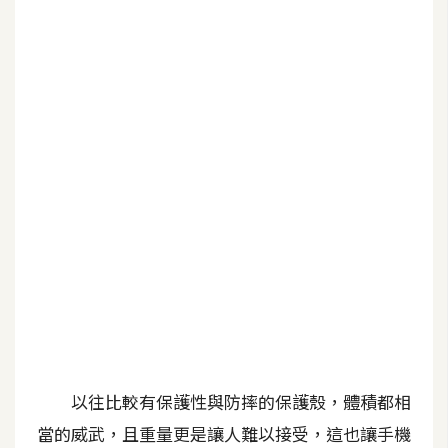
b
e
P
h
o
t
o
s
h
o
p
I
l
l
以往比較有保護性與防摔的保護殼，體積都相
u
當的威武，且重量更是讓人難以接受，這也讓手機
s