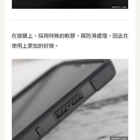
開
發
在按鍵上，採用特殊的軟膠，與防滑處理，因此在
熱
使用上更加的好按。
門
文
章
全
站
導
覽
合