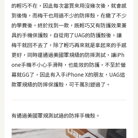
t
的輕巧不在，因此每次當買來用沒幾次後，就會感
r
到後悔，而梅干也用過不少的防摔殼，在繳了不少
a
的學費後，終於找到一款，既輕巧又有防護效果兼
t
o
具的手機保護殼，自從用了UAG的防護殼後，讓
r
梅干就回不去了，除了輕巧再來就是拿起來的手感
更好，同時還通過美國軍規級的防摔測試，讓iPh
去
one手機不小心手滑時，也能效的防護，不至於螢
背
幕就GG了，因此有入手iPhone X的朋友，UAG這
與
款軍規級的防摔保護殼，可干萬別錯過了。
合
成
攝
影
有通過美國軍規測試過的防摔手機殼。
商
品