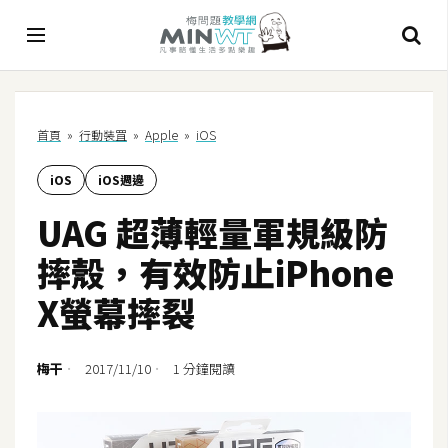
A
首頁
»
行動裝罝
»
Apple
»
iOS
I
iOS
iOS週邊
A
I
UAG 超薄輕量軍規級防
工
具
摔殼，有效防止iPhone
C
X螢幕摔裂
h
a
t
梅干
2017/11/10
1 分鐘閱讀
G
P
T