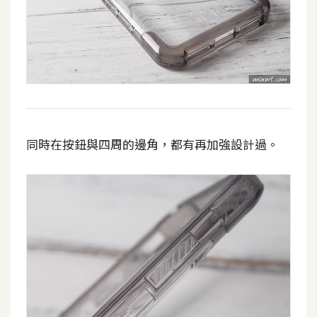
W
o
o
C
o
m
m
同時在按鈕與四周的邊角，都有再加強設計過。
e
r
c
e
金
流
物
流