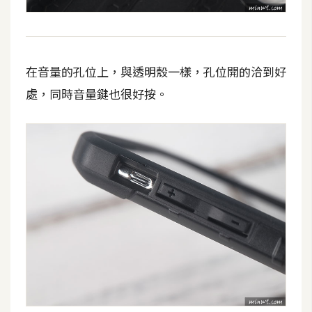
o
c
k
e
在音量的孔位上，與透明殼一樣，孔位開的洽到好
r
處，同時音量鍵也很好按。
伺
服
器
設
定
資
源
免
費
圖