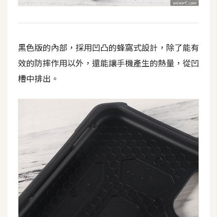
U
X
黑色版的內部，採用凹凸的蜂窩式設計，除了能有
R
效的防摔作用以外，還能讓手機產生的熱量，從凹
W
槽中排出。
D
網
頁
後
端
P
H
P
D