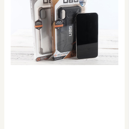
G
e
m
i
n
i
A
I
生
成
圖
片
影
片