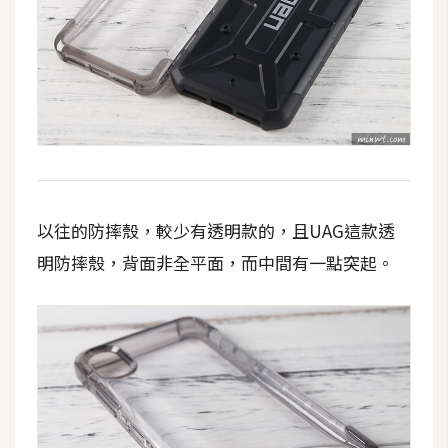
d
P
r
e
s
s
安
裝
與
設
以往的防摔殼，較少有透明款的，且UAG這款透
定
明防摔殼，背面非全平面，而中間有一點突起。
外
掛
實
作
電
商