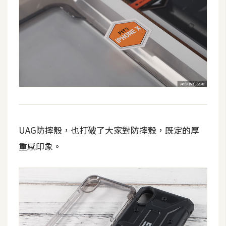
費
圖
庫
免
費
字
型
UAG防摔殼，也打破了大家對防摔殼，既定的厚
網
重感印象。
站
架
設
W
o
r