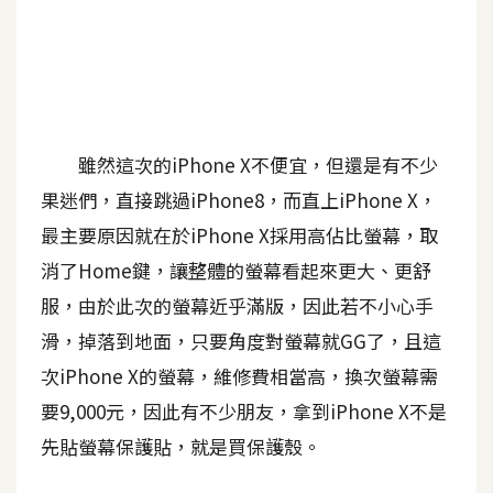
A
I
應
用
設
雖然這次的iPhone X不便宜，但還是有不少
計
果迷們，直接跳過iPhone8，而直上iPhone X，
最主要原因就在於iPhone X採用高佔比螢幕，取
網
消了Home鍵，讓整體的螢幕看起來更大、更舒
站
服，由於此次的螢幕近乎滿版，因此若不小心手
滑，掉落到地面，只要角度對螢幕就GG了，且這
影
次iPhone X的螢幕，維修費相當高，換次螢幕需
像
要9,000元，因此有不少朋友，拿到iPhone X不是
先貼螢幕保護貼，就是買保護殼。
A
d
o