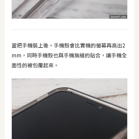
架
設
主
機
與
當把手機裝上後，手機殼會比實機的螢幕再高出2
網
mm，同時手機殼也與手機無縫的貼合，讓手機全
域
面性的被包覆起來。
S
E
O
工
具
免
費