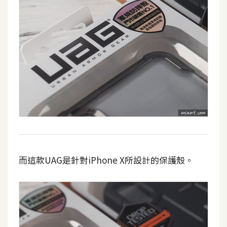
攝
影
手
機
攝
影
器
材
操
而這款UAG是針對iPhone X所設計的保護殼。
控
資
源
免