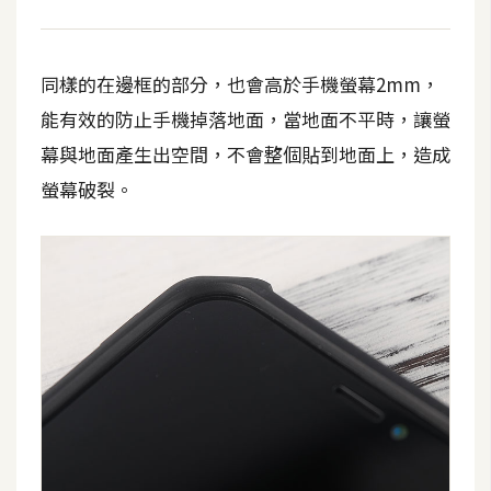
示
同樣的在邊框的部分，也會高於手機螢幕2mm，
免
費
能有效的防止手機掉落地面，當地面不平時，讓螢
版
幕與地面產生出空間，不會整個貼到地面上，造成
型
螢幕破裂。
M
A
C
開
箱
梅