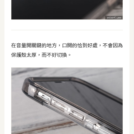
空
間
網
頁
在音量開關鍵的地方，口開的恰到好處，不會因為
設
保護殼太厚，而不好切換。
計
前
端
H
T
M
L
/
C