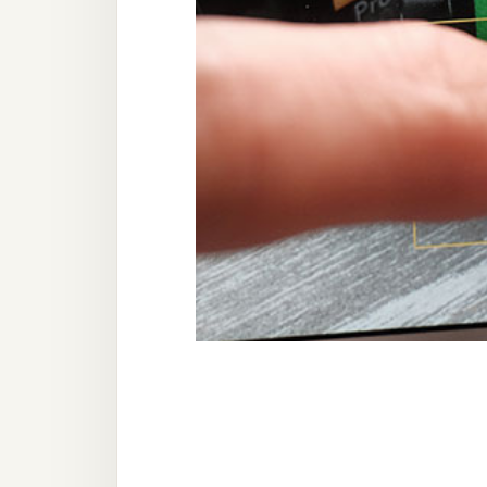
器材操控
資源
免費圖庫
免費字型
網站架設
WordPress
安裝與設定
外掛實作
電商
WooCommerce