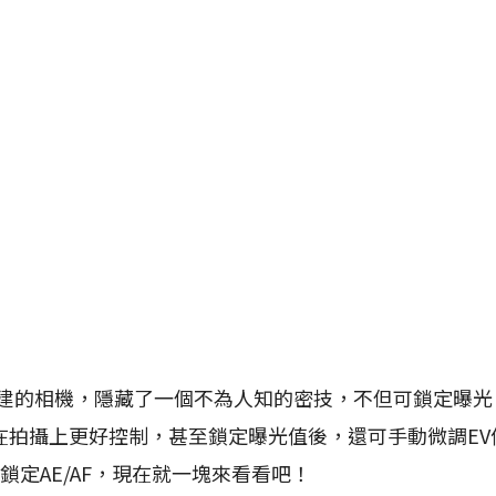
內建的相機，隱藏了一個不為人知的密技，不但可鎖定曝光
拍攝上更好控制，甚至鎖定曝光值後，還可手動微調EV值
鎖定AE/AF，現在就一塊來看看吧！