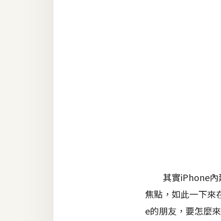
RWD 網頁
後端
PHP
Docker
伺服器設定
資源
免費圖示
免費版型
其實iPhone
MAC
焦點，如此一下來在
e的朋友，要怎麼來
開箱