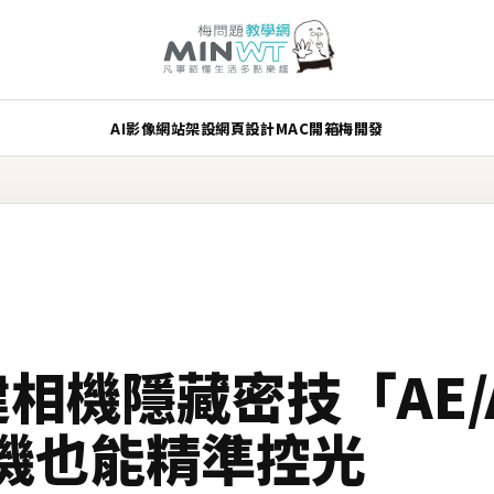
AI
影像
網站架設
網頁設計
MAC
開箱
梅開發
內建相機隱藏密技「AE/
機也能精準控光