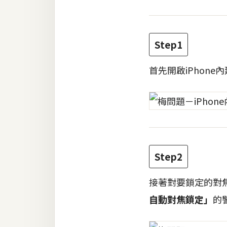
梅開發
Step1
熱門文章
首先開啟iPhone
全站導覽
合作提案
Step2
接著對要鎖定的對
自動對焦鎖定」
的