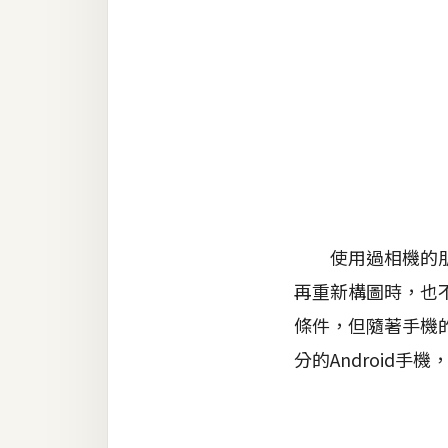
金流物流
架設
主機與網域
SEO 工具
免費空間
網頁設計
使用過相機的朋友
再重新構圖時，也
前端
條件，但隨著手機
HTML / CSS
分的Android手
JavaScript
UI / UX