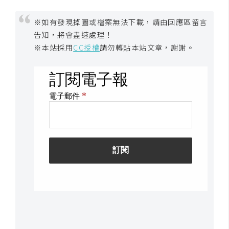
U
※如有發現掉圖或檔案無法下載，請由回應區留言
X
告知，將會盡速處理！
※本站採用
CC授權
請勿轉貼本站文章，謝謝。
R
W
D
網
頁
後
端
P
H
P
D