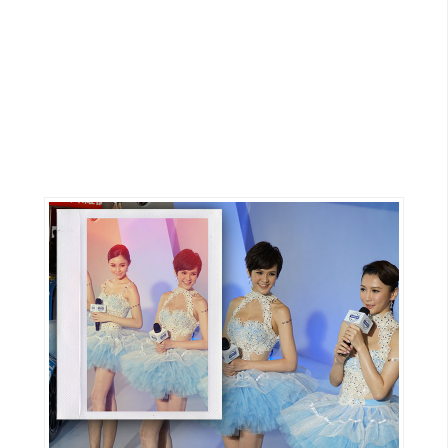
G
e
m
i
n
i
A
I
生
成
圖
片
影
片