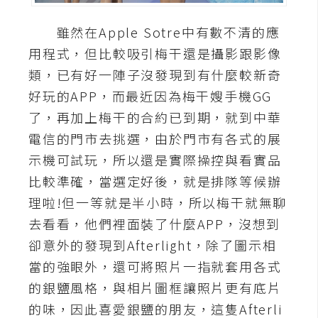
A
雖然在Apple Sotre中有數不清的應
I
應
用程式，但比較吸引梅干還是攝影跟影像
用
類，已有好一陣子沒發現到有什麼較新奇
好玩的APP，而最近因為梅干嫂手機GG
設
計
了，再加上梅干的合約已到期，就到中華
電信的門市去挑選，由於門市有各式的展
示機可試玩，所以還是實際操控與看實品
網
比較準確，當選定好後，就是排隊等候辦
站
理啦!但一等就是半小時，所以梅干就無聊
去看看，他們裡面裝了什麼APP，沒想到
影
卻意外的發現到Afterlight，除了圖示相
像
當的強眼外，還可將照片一指就套用各式
的銀鹽風格，與相片圖框讓照片更有底片
A
d
的味，因此喜愛銀鹽的朋友，這隻Afterli
o