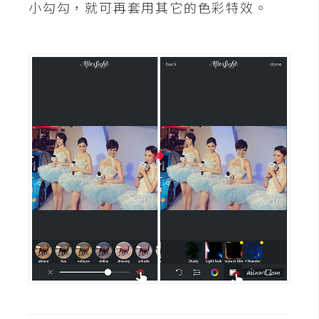
小勾勾，就可再套用其它的色彩特效。
W
o
o
C
o
m
m
e
r
c
e
金
流
物
流