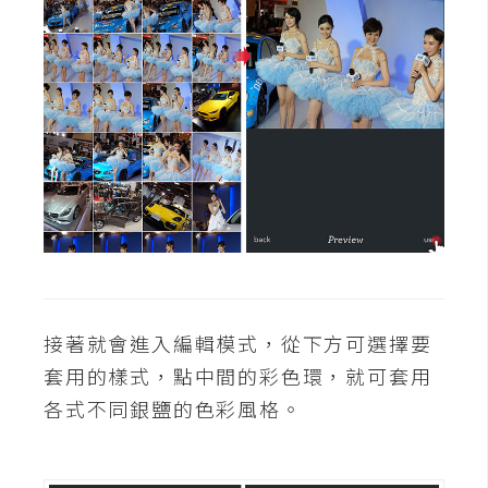
費
圖
庫
免
費
字
型
網
站
接著就會進入編輯模式，從下方可選擇要
架
套用的樣式，點中間的彩色環，就可套用
設
各式不同銀鹽的色彩風格。
W
o
r