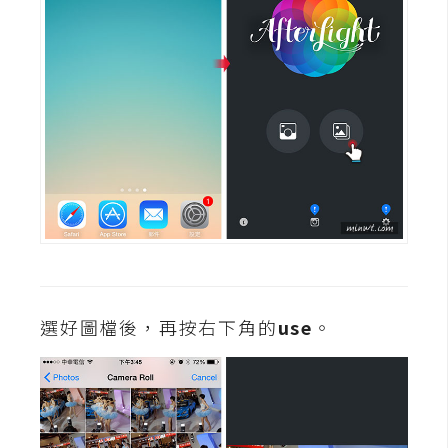
攝
影
手
機
攝
影
器
材
操
控
選好圖檔後，再按右下角的
use
。
資
源
免