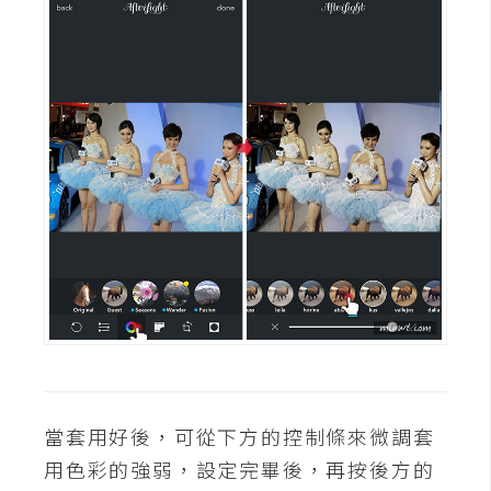
d
P
r
e
s
s
安
裝
與
設
定
外
掛
實
作
當套用好後，可從下方的控制條來微調套
電
用色彩的強弱，設定完畢後，再按後方的
商