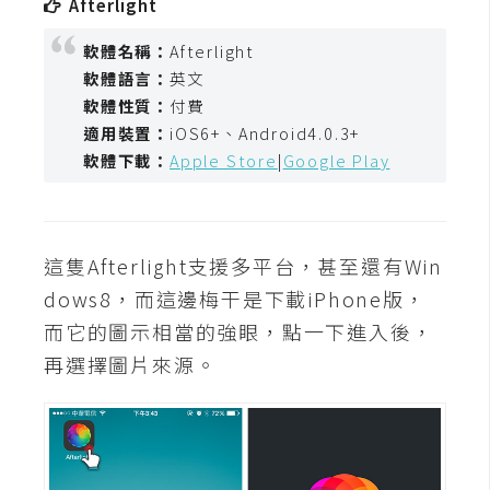
Afterlight
t
r
軟體名稱：
Afterlight
a
軟體語言：
英文
t
軟體性質：
付費
o
適用裝置：
iOS6+、Android4.0.3+
r
軟體下載：
Apple Store
|
Google Play
去
背
這隻Afterlight支援多平台，甚至還有Win
與
dows8，而這邊梅干是下載iPhone版，
合
成
而它的圖示相當的強眼，點一下進入後，
再選擇圖片來源。
攝
影
商
品