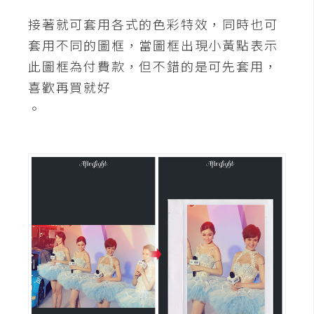
架
設
接著就可套用各式的色彩特效，同時也可
套用不同的圖框，當圖框出現小黃點表示
主
此圖框為付費款，但不錯的是可先套用，
機
喜歡再買就好
與
。
網
域
S
E
O
工
具
免
費