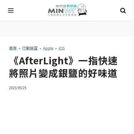
A
I
首頁
»
行動裝罝
»
Apple
»
iOS
《AfterLight》一指快速
A
I
工
將照片變成銀鹽的好味道
具
2015/05/25
C
h
a
t
G
P
T