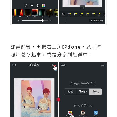
空
間
網
頁
設
都弄好後，再按右上角的
done
，就可將
計
照片儲存起來，或是分享到社群中。
前
端
H
T
M
L
/
C