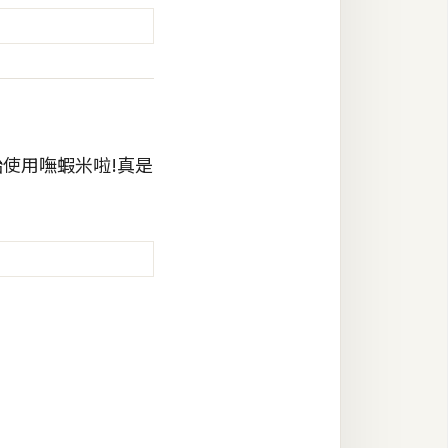
始使用嘸蝦米啦!真是