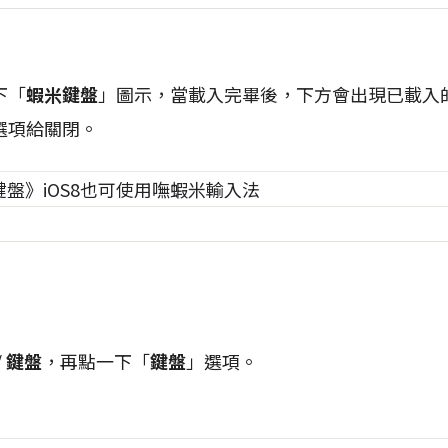
下「
蝦米鍵盤
」圖示，當載入完畢後，下方會出現已載入
選項給關閉。
/
鍵盤
，再點一下「
鍵盤
」選項。