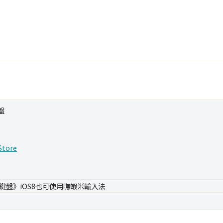
盤
Store