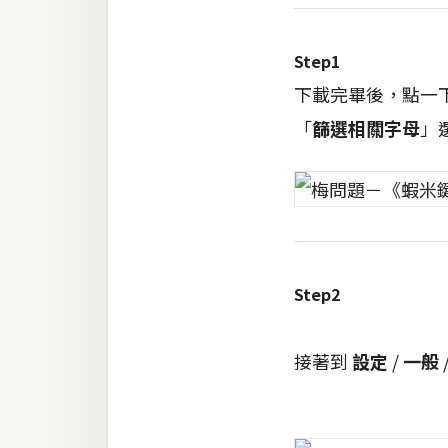
RWD 網頁
後端
Step1
PHP
下載完畢後，點一
「
篩選相關字母
」
Docker
伺服器設定
資源
免費圖示
免費版型
Step2
接著到
設定
/
一般
MAC
開箱