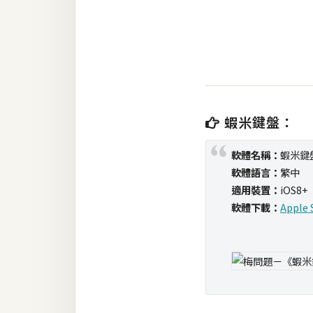
金流物流
架設
主機與網域
SEO 工具
免費空間
蝦米鍵盤：
軟體名稱：
蝦米鍵
網頁設計
軟體語言：
繁中
適用裝置：
iOS8+
前端
軟體下載：
Apple 
HTML / CSS
JavaScript
UI / UX