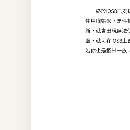
器材操控
終於iOS8已支援
資源
使用嘸蝦米，是件相
免費圖庫
新，就會出現無法
免費字型
盤，就可在iOS8
若你也是蝦米一族
網站架設
WordPress
安裝與設定
外掛實作
電商
WooCommerce