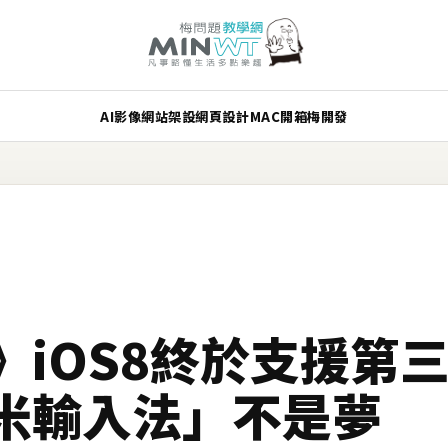
AI
影像
網站架設
網頁設計
MAC
開箱
梅開發
》iOS8終於支援第
米輸入法」不是夢