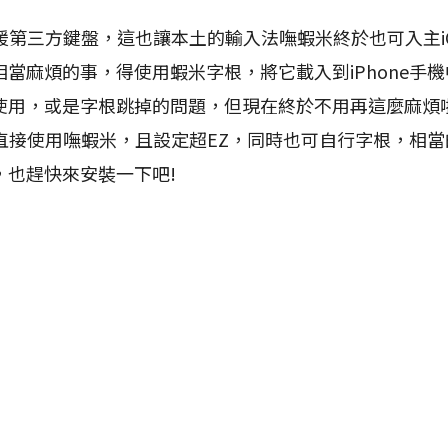
第三方鍵盤，這也讓本土的輸入法嘸蝦米終於也可入主iOS
當麻煩的事，得使用蝦米字根，將它載入到iPhone手機
使用，或是字根跳掉的問題，但現在終於不用再這麼麻煩
上直接使用嘸蝦米，且設定超EZ，同時也可自行字根，相
，也趕快來安裝一下吧!