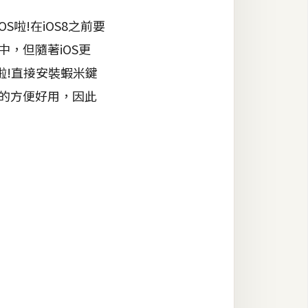
啦!在iOS8之前要
中，但隨著iOS更
啦!直接安裝蝦米鍵
當的方便好用，因此