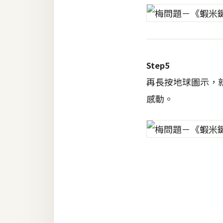
Step5
再長按地球圖示，就
感動。