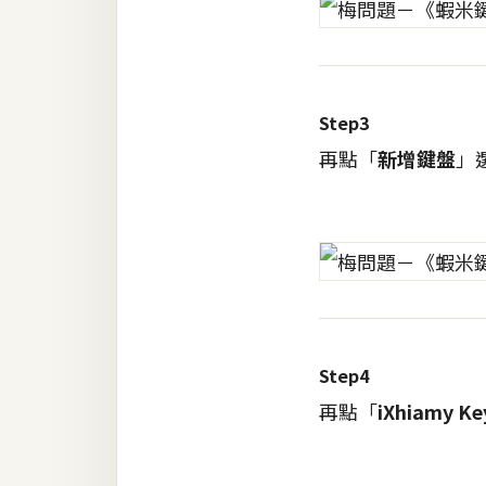
梅開發
熱門文章
Step3
再點「
新增鍵盤
」
全站導覽
合作提案
Step4
再點「
iXhiamy Ke