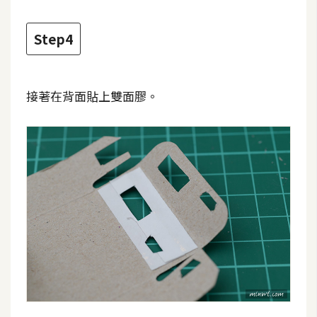
架
設
Step4
主
機
與
接著在背面貼上雙面膠。
網
域
S
E
O
工
具
免
費