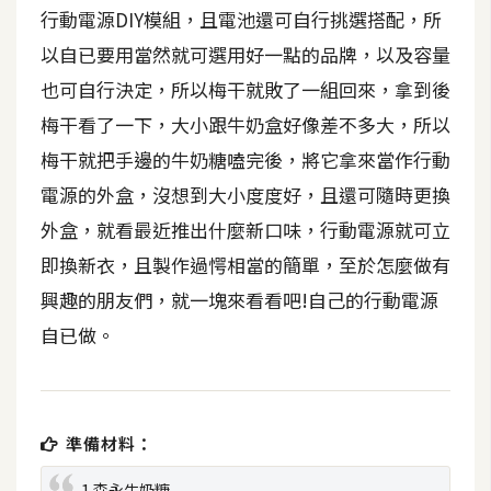
t
行動電源DIY模組，且電池還可自行挑選搭配，所
r
以自已要用當然就可選用好一點的品牌，以及容量
a
也可自行決定，所以梅干就敗了一組回來，拿到後
t
o
梅干看了一下，大小跟牛奶盒好像差不多大，所以
r
梅干就把手邊的牛奶糖嗑完後，將它拿來當作行動
電源的外盒，沒想到大小度度好，且還可隨時更換
去
外盒，就看最近推出什麼新口味，行動電源就可立
背
即換新衣，且製作過愕相當的簡單，至於怎麼做有
與
興趣的朋友們，就一塊來看看吧!自己的行動電源
合
成
自已做。
攝
影
準備材料：
商
品
1.森永牛奶糖