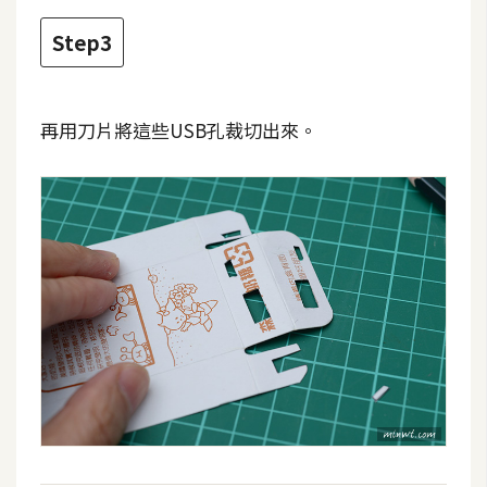
Step3
W
o
o
C
再用刀片將這些USB孔裁切出來。
o
m
m
e
r
c
e
金
流
物
流