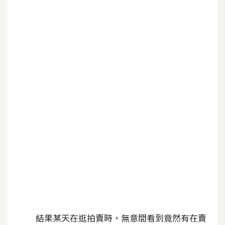
b
e
P
h
o
t
o
s
h
o
p
I
l
l
u
結果某天在逛拍賣時，無意間看到竟然有在賣
s