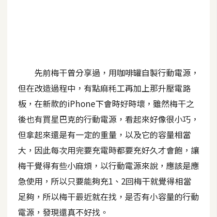
A
I
應
用
設
先前梅干曾分享過，用咖啡罐自製行動電源，
計
但在改造過程中，有點麻秏工再加上那升壓電路
板，在新款的iPhone下會時好時壞，雖然梅干之
網
後也有買星巴克的行動電源，看起來好像很小巧，
站
但拿起來還是有一定的重量，以及它的容量相當
大，因此每次用完要充電時都要充好久才會飽，讓
影
梅干覺得有些小麻煩，以行動電源來說，應該是應
像
急使用，所以只要能夠充1、2回梅干就覺得相當
足夠，所以梅干最近就在找，是否有小容量的行動
A
d
電源，發現還真不好找。
o