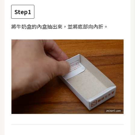
費
圖
Step1
庫
將牛奶盒的內盒抽出來，並將底部向內折。
免
費
字
型
網
站
架
設
W
o
r