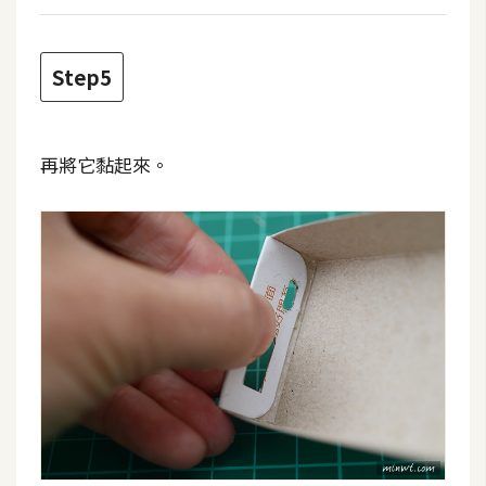
空
間
Step5
網
頁
再將它黏起來。
設
計
前
端
H
T
M
L
/
C