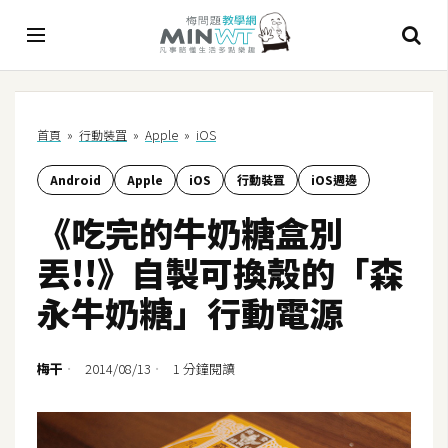
A
首頁
»
行動裝罝
»
Apple
»
iOS
I
Android
Apple
iOS
行動裝罝
iOS週邊
A
I
《吃完的牛奶糖盒別
工
具
丟!!》自製可換殼的「森
C
永牛奶糖」行動電源
h
a
t
梅干
2014/08/13
1 分鐘閱讀
G
P
T