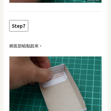
U
X
Step7
R
W
D
將底部給黏起來。
網
頁
後
端
P
H
P
D