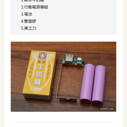
攝
2.行動電源模組
影
3.電池
4.雙面膠
5.美工刀
手
機
攝
影
器
材
操
控
資
源
免