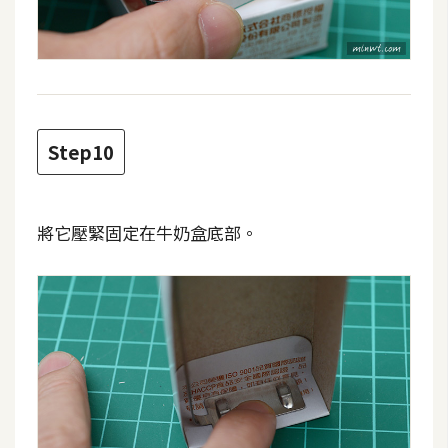
開
發
熱
門
Step10
文
章
將它壓緊固定在牛奶盒底部。
全
站
導
覽
合