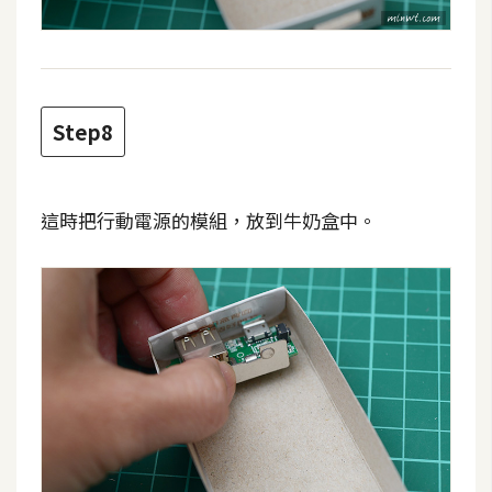
o
c
k
e
r
Step8
伺
這時把行動電源的模組，放到牛奶盒中。
服
器
設
定
資
源
免
費
圖