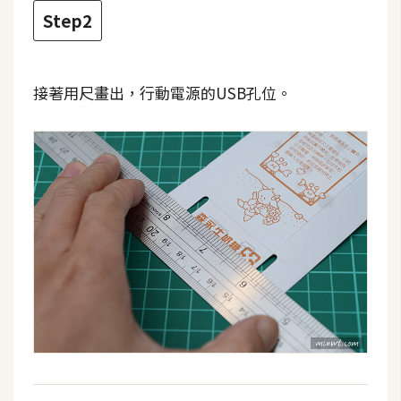
d
P
Step2
r
e
s
s
接著用尺畫出，行動電源的USB孔位。
安
裝
與
設
定
外
掛
實
作
電
商