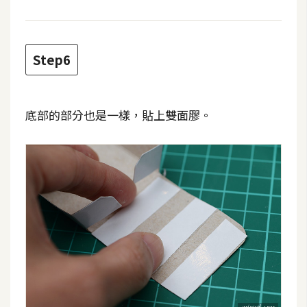
S
S
Step6
J
a
v
底部的部分也是一樣，貼上雙面膠。
a
S
c
r
i
p
t
U
I
/