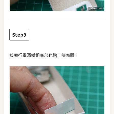
示
免
費
版
Step9
型
接著行電源模組底部也貼上雙面膠。
M
A
C
開
箱
梅