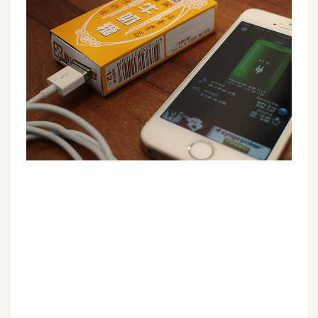
G
e
m
i
n
i
A
I
生
成
圖
片
影
片