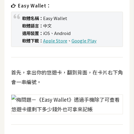
t
Easy Wallet：
r
軟體名稱：
Easy Wallet
a
t
軟體語言：
中文
o
適用裝置：
iOS、Android
r
軟體下載：
Apple Store
、
Google Play
去
背
首先，拿出你的悠遊卡，翻到背面，在卡片右下角
與
會一串編號。
合
成
攝
影
商
品