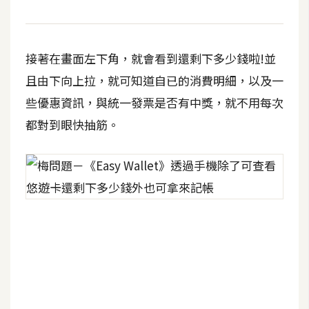
費
圖
庫
接著在畫面左下角，就會看到還剩下多少錢啦!並
且由下向上拉，就可知道自已的消費明細，以及一
免
費
些優惠資訊，與統一發票是否有中獎，就不用每次
字
都對到眼快抽筋。
型
網
站
架
設
W
o
r