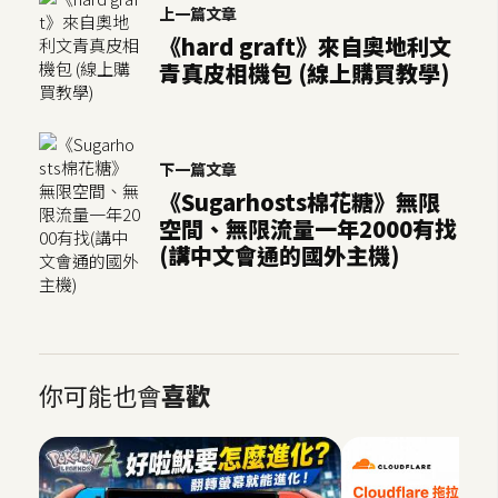
架
上一篇文章
設
《hard graft》來自奧地利文
青真皮相機包 (線上購買教學)
主
機
與
下一篇文章
網
《Sugarhosts棉花糖》無限
域
空間、無限流量一年2000有找
(講中文會通的國外主機)
S
E
O
工
具
你可能也會
喜歡
免
費