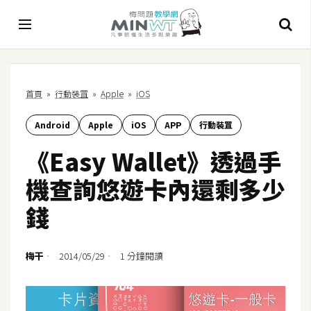
A
首頁
»
行動裝罝
»
Apple
»
iOS
I
Android
Apple
iOS
APP
行動裝罝
A
I
《Easy Wallet》透過手
工
具
機查詢悠遊卡內還剩多少
C
錢
h
a
t
梅干
2014/05/29
1 分鐘閱讀
G
P
T