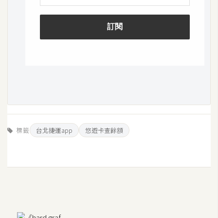
W
o
o
C
o
m
m
e
r
c
標籤
台北捷運app
悠遊卡查餘額
e
金
流
物
流