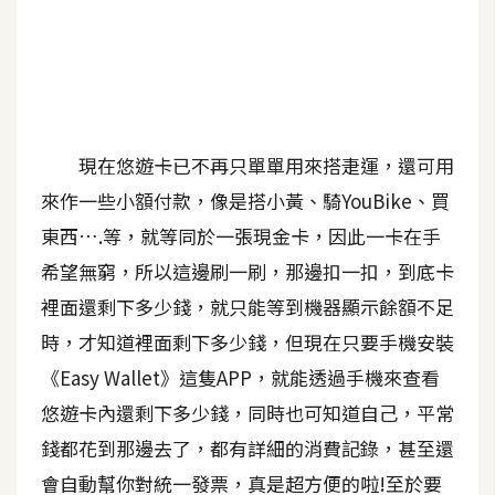
A
I
應
用
設
現在悠遊卡已不再只單單用來搭疌運，還可用
計
來作一些小額付款，像是搭小黃、騎YouBike、買
東西….等，就等同於一張現金卡，因此一卡在手
網
希望無窮，所以這邊刷一刷，那邊扣一扣，到底卡
站
裡面還剩下多少錢，就只能等到機器顯示餘額不足
時，才知道裡面剩下多少錢，但現在只要手機安裝
影
《Easy Wallet》這隻APP，就能透過手機來查看
像
悠遊卡內還剩下多少錢，同時也可知道自己，平常
錢都花到那邊去了，都有詳細的消費記錄，甚至還
A
d
會自動幫你對統一發票，真是超方便的啦!至於要
o