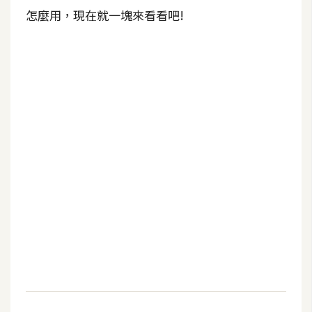
b
怎麼用，現在就一塊來看看吧!
e
P
h
o
t
o
s
h
o
p
I
l
l
u
s