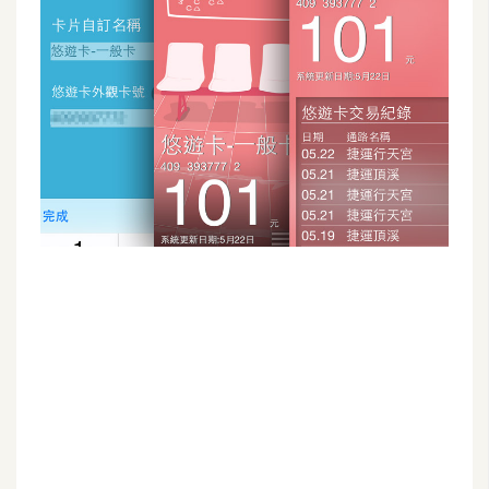
G
e
m
i
n
i
A
I
生
成
圖
片
影
片