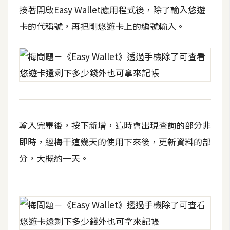
攝
接著開啟Easy Wallet應用程式後，除了輸入悠遊
影
卡的代稱號，再把剛悠遊卡上的編號輸入。
手
機
攝
影
輸入完畢後，按下新增，這時會出現查詢的部分非
器
材
即時，經梅干這幾天的使用下來後，更新資料的部
操
分，大概約一天。
控
資
源
免