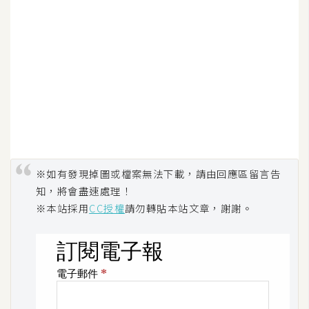
d
P
r
e
s
s
安
裝
與
設
定
※如有發現掉圖或檔案無法下載，請由回應區留言告
知，將會盡速處理！
※本站採用
CC授權
請勿轉貼本站文章，謝謝。
外
掛
實
作
電
商