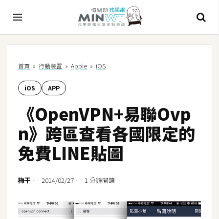
A
首頁
»
行動裝罝
»
Apple
»
iOS
I
iOS
APP
A
I
《OpenVPN+易聯Ovp
工
具
n》跨區查看各國限定的
C
免費LINE貼圖
h
a
t
梅干
2014/02/27
1 分鐘閱讀
G
P
T