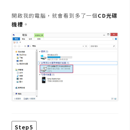
S
S
開啟我的電腦，就會看到多了一個
CD光碟
機槽
。
J
a
v
a
S
c
r
i
p
t
U
I
Step5
/