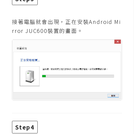
空
間
接著電腦就會出現，正在安裝Android Mi
rror JUC600裝置的畫面。
網
頁
設
計
前
端
H
T
M
L
/
Step4
C