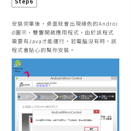
Step6
o
c
k
安裝完畢後，桌面就會出現緣色的Androi
e
d圖示，雙響開啟應用程式，由於該程式
r
需要有Java才能運行，若電腦沒有時，該
程式會貼心的幫你安裝。
伺
服
器
設
定
資
源
免
費
圖