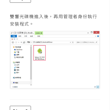
U
X
雙響光碟機進入後，再用管理者身份執行
安裝程式。
R
W
D
網
頁
後
端
P
H
P
D