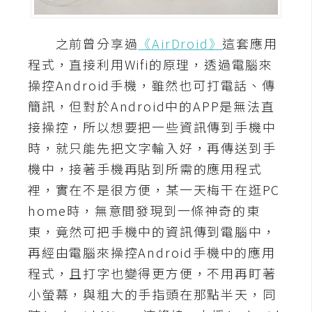
A
I
之前曾分享過
《AirDroid》
這套應用
應
用
程式，直接利用Wifi的原理，透過電腦來
操控Android手機，雖然也可打電話、傳
設
簡訊，但對於Android中的APP是無法直
計
接操控，所以想要把一些資訊傳到手機中
時，就只能先把文字輸入好，再傳送到手
網
機中，接著手機再貼到所需的應用程式
站
裡，實在不是很方便，某一天梅干在逛PC
home時，無意間發現到一條神奇的東
影
東，竟然可把手機中的資訊傳到電腦中，
像
再經由電腦來操控Android手機中的應用
程式，且打字也變得更方便，不用再盯著
A
小螢幕，與粗大的手指頭在那點半天，同
d
o