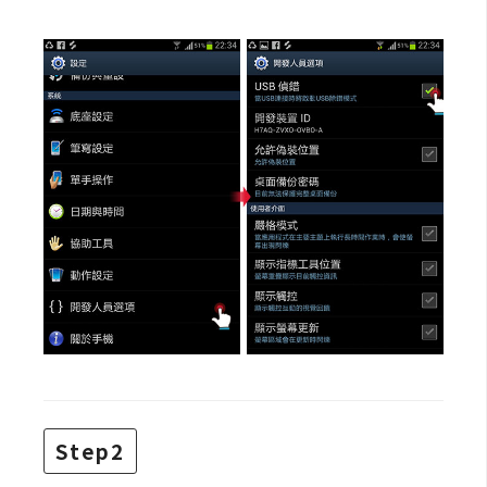
W
o
o
C
o
m
m
e
r
c
e
金
流
物
Step2
流