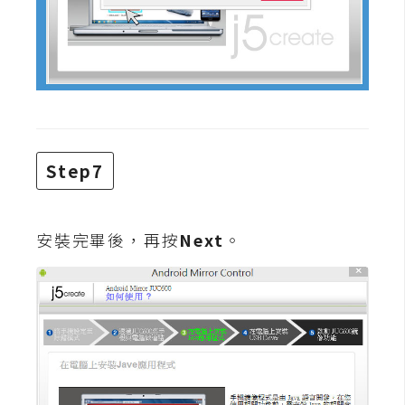
示
免
費
版
型
Step7
M
A
安裝完畢後，再按
Next
。
C
開
箱
梅