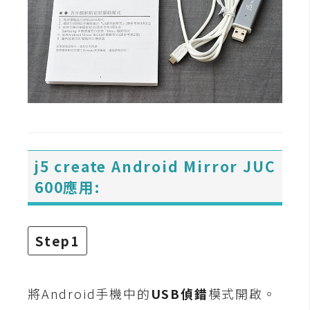
d
P
r
e
s
s
安
裝
與
設
定
j5 create Android Mirror JUC
600應用:
外
掛
Step1
實
作
電
將Android手機中的
USB偵錯
模式開啟。
商