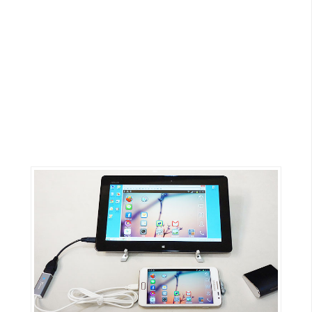
G
e
m
i
n
i
A
I
生
成
圖
片
影
片