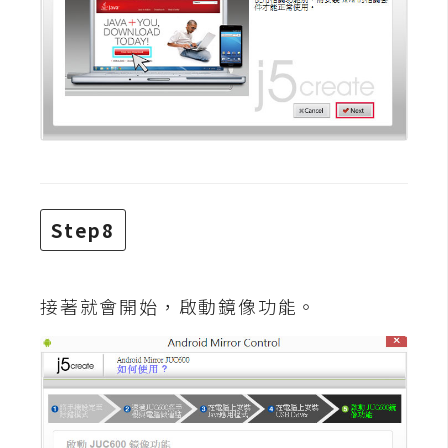
開
發
熱
門
文
章
Step8
全
站
接著就會開始，啟動鏡像功能。
導
覽
合