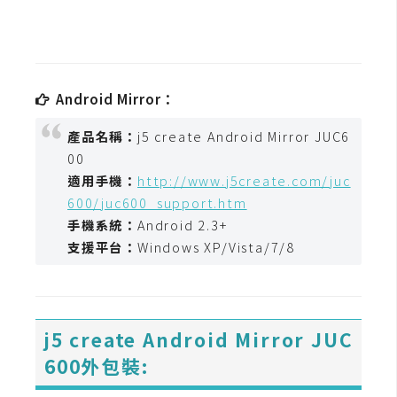
t
r
a
t
o
Android Mirror：
r
產品名稱：
j5 create Android Mirror JUC6
00
去
適用手機：
http://www.j5create.com/juc
背
600/juc600_support.htm
與
手機系統：
Android 2.3+
合
支援平台：
Windows XP/Vista/7/8
成
攝
影
j5 create Android Mirror JUC
商
600外包裝:
品