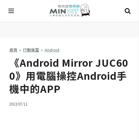
A
I
首頁
»
行動裝罝
»
Android
《Android Mirror JUC60
A
I
工
0》用電腦操控Android手
具
機中的APP
C
h
2013/07/11
a
t
G
P
T