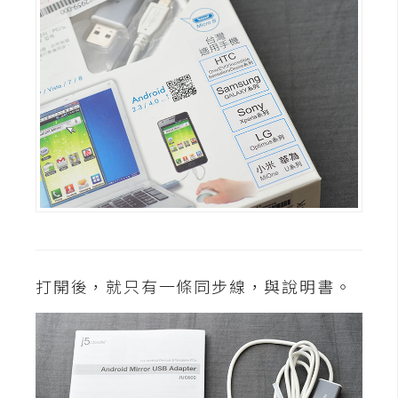
費
圖
庫
免
費
字
型
網
站
打開後，就只有一條同步線，與說明書。
架
設
W
o
r