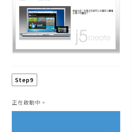
作
提
案
Step9
正在啟動中。