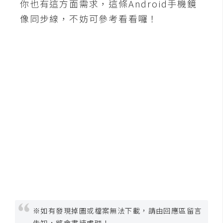
你也有這方面需求，這條Android手機鏡
像同步線，不妨可參考看看囉！
※如有發現掉圖或檔案無法下載，請由回應區留言
告知，將會盡速處理！