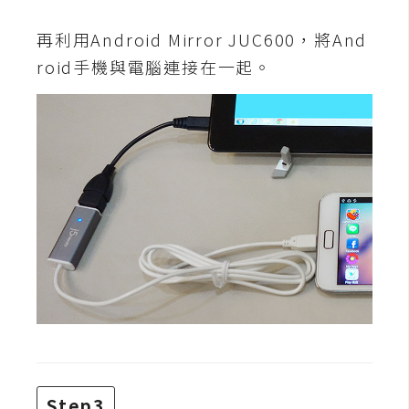
架
設
再利用Android Mirror JUC600，將And
roid手機與電腦連接在一起。
主
機
與
網
域
S
E
O
工
具
免
費
Step3