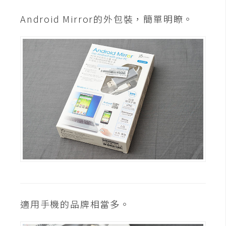
攝
影
Android Mirror的外包裝，簡單明瞭。
手
機
攝
影
器
材
操
控
資
源
適用手機的品牌相當多。
免