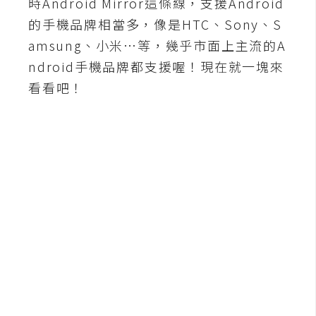
時Android Mirror這條線，支援Android
b
e
的手機品牌相當多，像是HTC、Sony、S
amsung、小米…等，幾乎市面上主流的A
P
ndroid手機品牌都支援喔！現在就一塊來
h
看看吧！
o
t
o
s
h
o
p
I
l
l
u
s