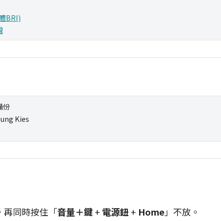
BRI)
線
備份
ng Kies
，再同時按住「
音量＋鍵
+
電源鈕
+
Home
」不放。