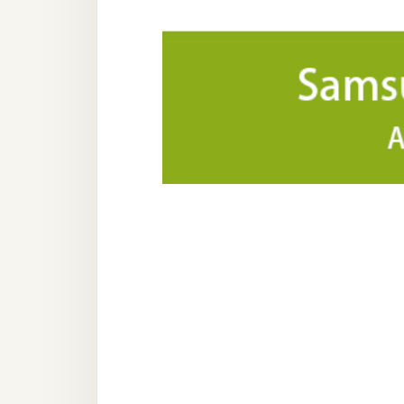
器材操控
資源
免費圖庫
免費字型
網站架設
WordPress
安裝與設定
外掛實作
電商
WooCommerce