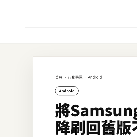
AI
AI工具
ChatGPT
首頁
»
行動裝罝
»
Android
Gemini
Android
AI生成
將Samsung 
圖片
影片
降刷回舊版
AI應用