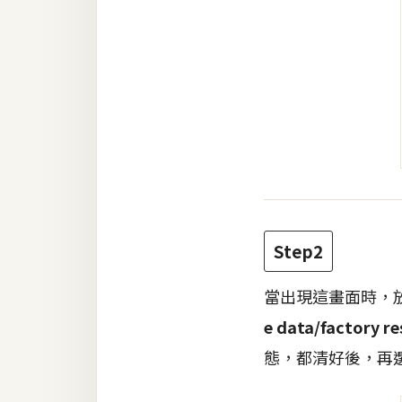
Step2
當出現這畫面時，
e data/factory re
態，都清好後，再