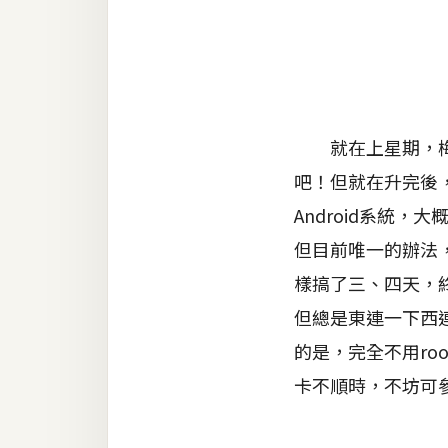
金流物流
架設
主機與網域
SEO 工具
就在上星期，梅干
免費空間
吧！但就在升完後
Android系統，
網頁設計
但目前唯一的辦法
樣搞了三、四天，
前端
但總是東連一下西
HTML / CSS
的是，完全不用roo
JavaScript
卡不順時，不坊可
UI / UX