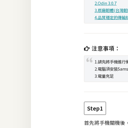
2.Odin 3.0.7
3.原廠韌體(台灣韌體
梅開發
4.品質穩定的傳輸
熱門文章
注意事項：
全站導覽
1.請先將手機進行
合作提案
2.電腦須安裝Samsu
3.電量充足
Step1
首先將手機關機後