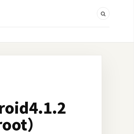
oid4.1.2
oot）