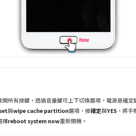
放開所有按鍵，透過音量鍵可上下切換選項，電源是確定
set
與
wipe cache partition
選項，按
確定
與
YES
，將手
選擇
reboot system now
重新開機。