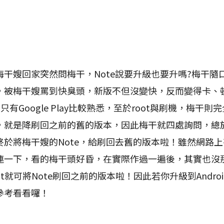
嫂回家突然問梅干，Note說要升級也要升嗎?梅干隨
，被梅干嫂罵到快臭頭，新版不但沒變快，反而變得卡、
大概只有Google Play比較熟悉，至於root與刷機，梅干
，就是降刷回之前的舊的版本，因此梅干就四處詢問，總
終於將梅干嫂的Note，給刷回去舊的版本啦！雖然網路
連一下，看的梅干頭好昏，在實際作過一遍後，其實也沒
t就可將Note刷回之前的版本啦！因此若你升級到Android 
參考看看囉！