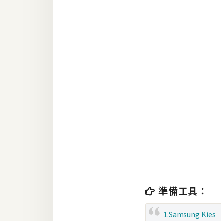
RWD 網頁
後端
PHP
Docker
伺服器設定
資源
免費圖示
免費版型
MAC
準備工具：
開箱
1.Samsung Kies