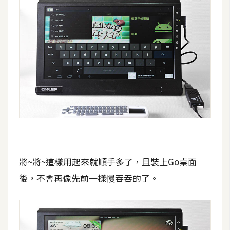
將~將~這樣用起來就順手多了，且裝上Go桌面
後，不會再像先前一樣慢吞吞的了。