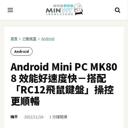
A
首頁
»
行動裝罝
»
Android
I
Android
A
I
Android Mini PC MK80
工
具
8 效能好速度快－搭配
C
「RC12飛鼠鍵盤」操控
h
更順暢
a
t
G
梅干
2012/11/16
1 分鐘閱讀
P
T