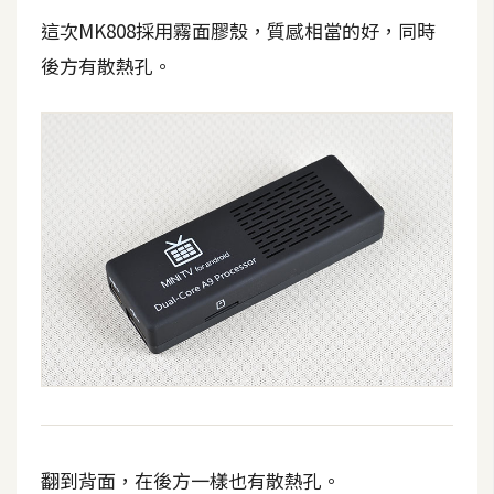
空
這次MK808採用霧面膠殼，質感相當的好，同時
間
後方有散熱孔。
網
頁
設
計
前
端
H
T
M
L
/
翻到背面，在後方一樣也有散熱孔。
C