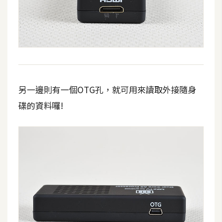
示
免
費
版
型
另一邊則有一個OTG孔，就可用來讀取外接隨身
碟的資料囉!
M
A
C
開
箱
梅