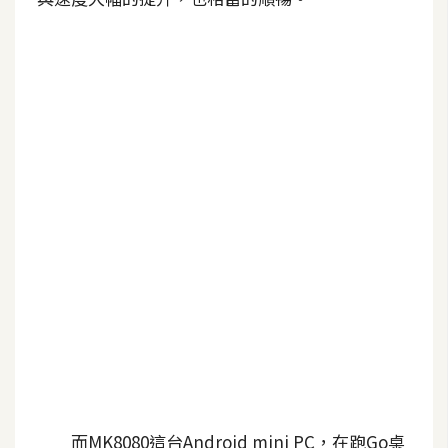
b
e
P
h
o
t
o
s
h
o
p
I
l
l
u
s
而MK8080這台Android mini PC，在跑Go桌