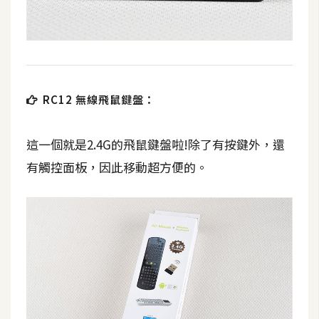
開
發
熱
RC12 無線飛鼠鍵盤：
門
文
這一個就是2.4G的飛鼠鍵盤啦!除了有按鍵外，還
章
有觸控面板，因此移動超方便的。
全
站
導
覽
合