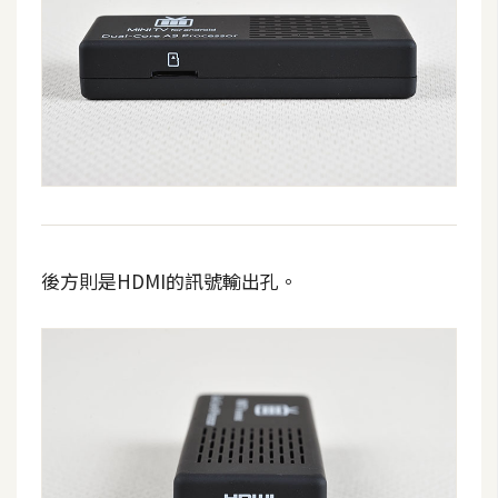
o
c
k
e
r
伺
服
器
後方則是HDMI的訊號輸出孔。
設
定
資
源
免
費
圖