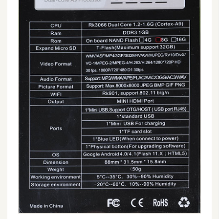
W
o
o
C
o
m
m
e
r
c
e
金
流
物
流