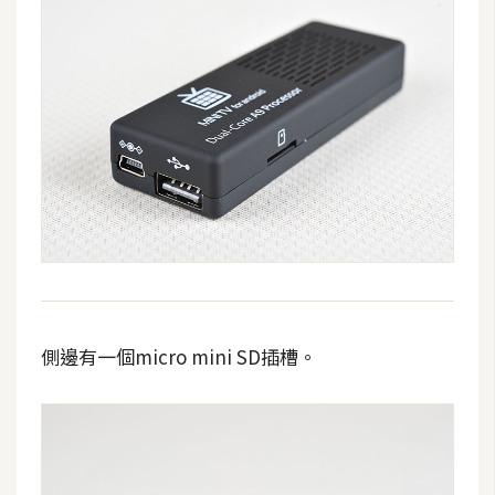
U
X
R
W
D
網
頁
後
端
側邊有一個micro mini SD插槽。
P
H
P
D