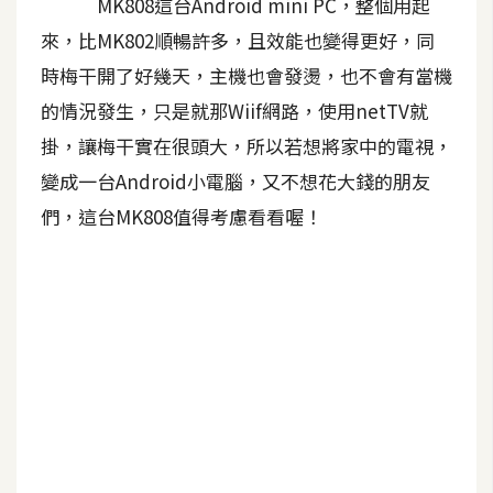
MK808這台Android mini PC，整個用起
來，比MK802順暢許多，且效能也變得更好，同
時梅干開了好幾天，主機也會發燙，也不會有當機
的情況發生，只是就那Wiif網路，使用netTV就
掛，讓梅干實在很頭大，所以若想將家中的電視，
變成一台Android小電腦，又不想花大錢的朋友
們，這台MK808值得考慮看看喔！