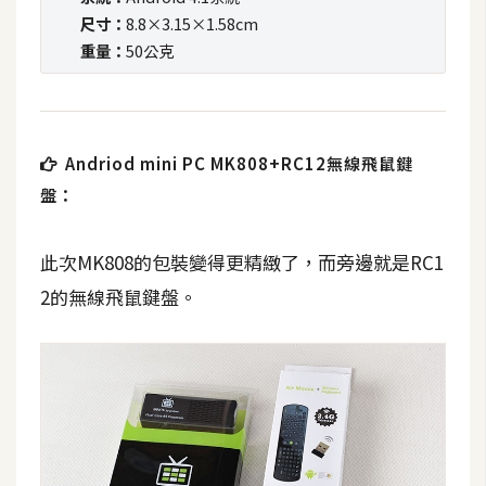
攝
尺寸：
8.8×3.15×1.58cm
影
重量：
50公克
手
機
攝
Andriod mini PC MK808+RC12無線飛鼠鍵
影
盤：
此次MK808的包裝變得更精緻了，而旁邊就是RC1
器
材
2的無線飛鼠鍵盤。
操
控
資
源
免