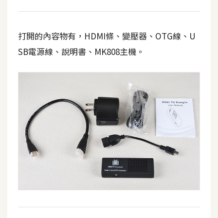
架
設
打開的內容物有，HDMI條、變壓器、OTG線、U
主
SB電源線、說明書、MK808主機。
機
與
網
域
S
E
O
工
具
免
費