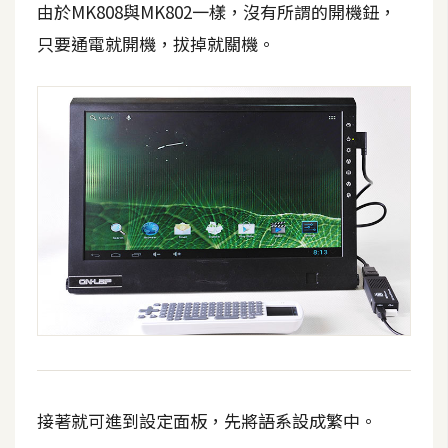
由於MK808與MK802一樣，沒有所謂的開機鈕，
只要通電就開機，拔掉就關機。
接著就可進到設定面板，先將語系設成繁中。