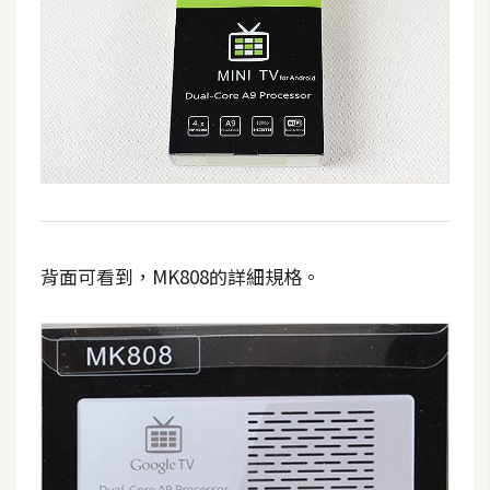
d
P
r
e
s
s
安
裝
與
設
定
背面可看到，MK808的詳細規格。
外
掛
實
作
電
商