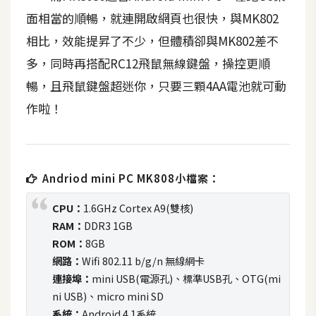
t
面相當的順暢，就連開啟網頁也很快，與MK802
r
相比，效能提昇了不少，但體積卻與MK802差不
a
t
多，同時再搭配RC12飛鼠無線鍵盤，操控更順
o
暢，且飛鼠鍵盤超迷你，只要三顆4AA電池就可動
r
作啦！
去
背
與
Andriod mini PC MK808小檔案：
合
CPU：
1.6GHz Cortex A9(雙核)
成
RAM：
DDR3 1GB
攝
ROM：
8GB
影
網路：
Wifi 802.11 b/g/n 無線網卡
連接埠：
mini USB(電源孔)、標準USB孔、OTG(mi
商
ni USB)、micro mini SD
品
系統：
Android 4.1系統