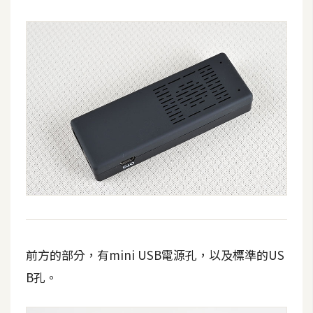
S
S
J
a
v
a
S
c
r
i
p
t
前方的部分，有mini USB電源孔，以及標準的US
B孔。
U
I
/