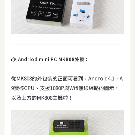
費
圖
庫
免
費
字
型
Andriod mini PC MK808外觀：
從MK808的外包裝的正面可看到，Android4.1、A
網
9雙核CPU、支援1080P與Wifi無線網路的圖示，
站
以及上方的MK808主機啦！
架
設
W
o
r