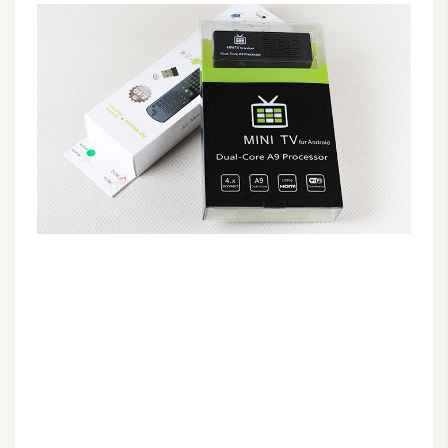
G
e
m
i
n
i
A
I
生
成
圖
片
影
片