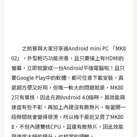
A
I
應
用
設
之前曾與大家分享過Android mini PC 「MK8
計
02」，外型輕巧功能完善，且只要接上有HDMI的
螢幕，立即就變成一台Android平版電腦啦！且只
網
要Google Play中的軟體，都可任意下載安裝，真
站
是超方便又好用，但唯一較大的問題就是，MK80
2只有單核，因此在跑Android 4.0版時，其效能與
影
速度有些不彰，再加上內建沒有散熱片，每當開一
像
段時間就會變得很燙，所以梅干最近又買了MK80
A
8，不但內建雙核CPU，且還有散熱片，因此效能
d
o
與速度大幅的提升，也相當的順暢。