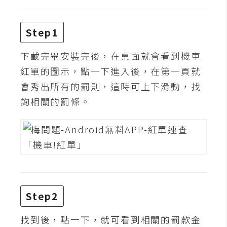
攝
影
Step1
手
下載完畢安裝完後，在桌面就會看到機車
機
紅單的圖示，點一下進入後，在第一頁就
攝
會秀出所有的罰則，這時可上下滑動，找
影
詢相關的罰條。
器
材
操
控
資
源
Step2
免
找到後，點一下，就可看到相關的罰款金