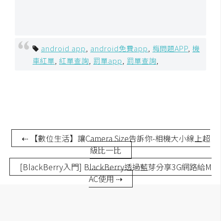
空
間
android app
,
android免費app
,
梅問題APP
,
機
網
車紅單
,
紅單查詢
,
罰單app
,
罰單查詢
,
頁
設
計
前
端
⇠ 【數位生活】讓Camera Size告訴你-相機大小線上超
級比一比
H
[BlackBerry入門] BlackBerry透過藍芽分享3G網路給M
T
AC使用 ⇢
M
L
/
C