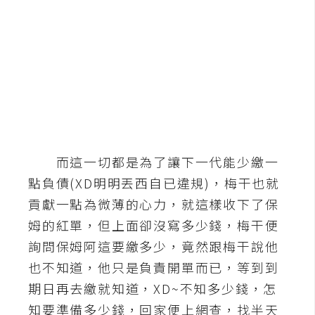
b
e
P
h
o
t
o
s
h
而這一切都是為了讓下一代能少繳一
o
點負債(XD明明丟西自已違規)，梅干也就
p
貢獻一點為微薄的心力，就這樣收下了保
姆的紅單，但上面卻沒寫多少錢，梅干便
I
詢問保姆阿這要繳多少，竟然跟梅干說他
l
也不知道，他只是負責開單而已，等到到
l
期日再去繳就知道，XD~不知多少錢，怎
u
s
知要準備多少錢，回家便上網查，找半天