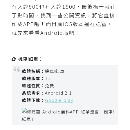
t
有人說600也有人說1800，最後梅干就花
r
了點時間，找到一些公開資訊，將它直接
a
作成APP啦！而目前iOS版本還在送審，
t
o
就先來看看Android版吧！
r
去
機車!紅單：
背
軟體名稱：
機車!紅單
與
軟體版本：
1.0
合
軟體性質：
免費
成
系統需求：
Android 2.1+
攝
軟體下載：
Google play
影
商
品