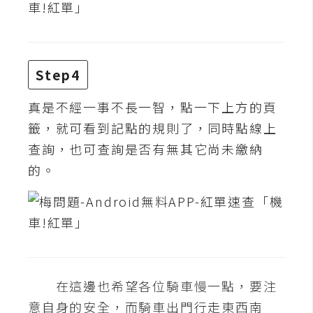
d
P
r
e
s
s
Step4
安
真是不經一事不長一智，點一下上方的頁
裝
籤，就可看到記點的規則了，同時點線上
與
查詢，也可查詢是否有無其它尚未繳納
設
定
的。
外
掛
實
作
在這邊也希望各位騎車慢一點，要注
電
商
意自身的安全，而騎車出門行走東西南