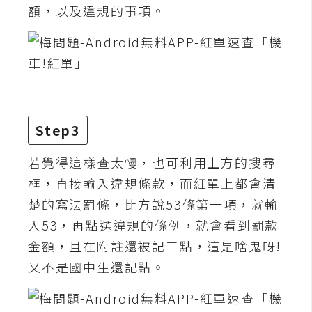
費
額，以及違規的事項。
圖
庫
免
費
字
Step3
型
若覺得這樣查太慢，也可利用上方的搜尋
框，直接輸入違規條款，而紅單上都會清
網
楚的寫法罰條，比方說53條第一項，就輸
站
入53，再點選違規的條例，就會看到罰款
架
金額，且在附註還被記三點，這是啥鬼呀!
設
又不是國中生還記點。
W
o
r