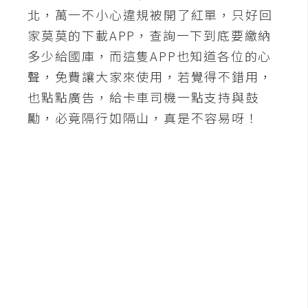
北，萬一不小心違規被開了紅單，只好回
W
家莫莫的下載APP，查詢一下到底要繳納
o
多少給國庫，而這隻APP也知道各位的心
o
聲，免費讓大家來使用，若覺得不錯用，
C
o
也點點廣告，給卡車司機一點支持與鼓
m
勵，必竟隔行如隔山，真是不容易呀！
m
e
r
c
e
金
流
物
流