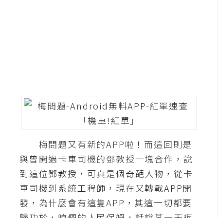
G
e
m
i
n
i
A
I
生
成
梅問題又有新的APP啦！而這回則是
與曾開過卡車司機的鄧教授一塊合作，說
圖
片
到這位鄧教授，可真是個奇葩人物，從卡
車司機到系統工程師，現在又轉戰APP開
發，為什麼會有這隻APP，其這一切都要
影
片
歸功於，咱們的人民保姆，話說某一天梅