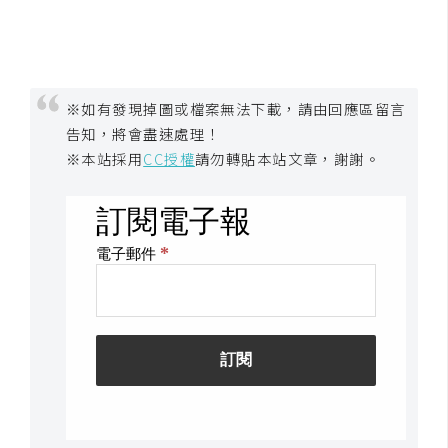
架
設
主
機
※如有發現掉圖或檔案無法下載，請由回應區留言
與
告知，將會盡速處理！
網
※本站採用
CC授權
請勿轉貼本站文章，謝謝。
域
S
E
O
工
具
免
費