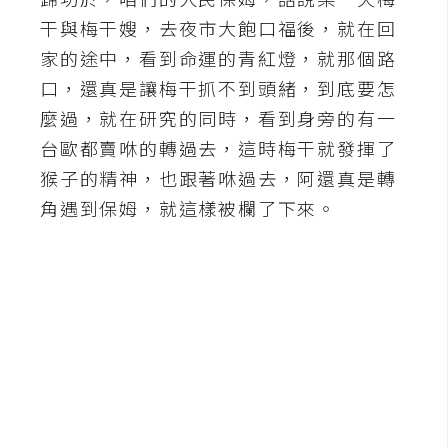
干與梅干嫂，去夜市大飽口福後，就在回
A
I
家的途中，看到命運的青紅燈，就那個路
應
用
口，還真是讓梅干抓不到頭緒，到底要怎
麼過，就在研究的同時，看到身旁的有一
設
台歐都賣咻的轉過去，這時梅干就發揮了
計
猴子的精神，也跟著咻過去，阿還真是轉
角遇到保姆，就這樣被欄了下來。
網
站
影
像
A
d
o