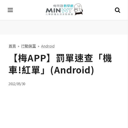
A
I
首頁
»
行動裝罝
»
Android
【梅APP】罰單速查「機
A
I
工
車!紅單」(Android)
具
2012/05/30
C
h
a
t
G
P
T