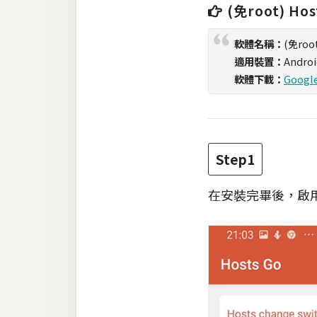
(免root) Hos
梅開發
軟體名稱：
(免root
適用裝置：
Andro
熱門文章
軟體下載：
Google
全站導覽
Step1
合作提案
在安裝完畢後，啟