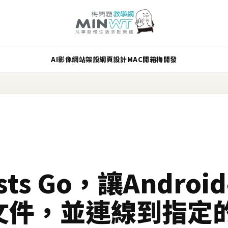
AI
影像
網站架設
網頁設計
MAC
開箱
梅開發
osts Go，讓Andr
s文件，並連線到指定