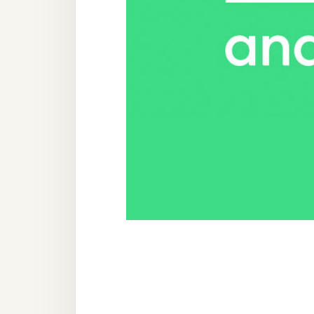
器材操控
資源
免費圖庫
免費字型
網站架設
WordPress
安裝與設定
外掛實作
電商
WooCommerce