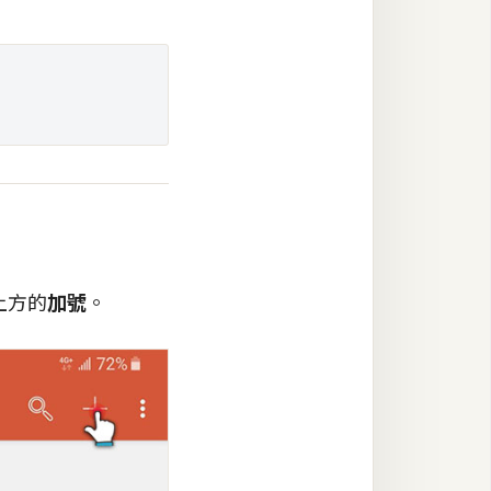
上方的
加號
。