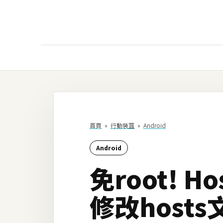
AI
AI工具
ChatGPT
首頁
»
行動裝罝
»
Android
Gemini
Android
AI生成
免root! H
圖片
影片
修改host
AI應用