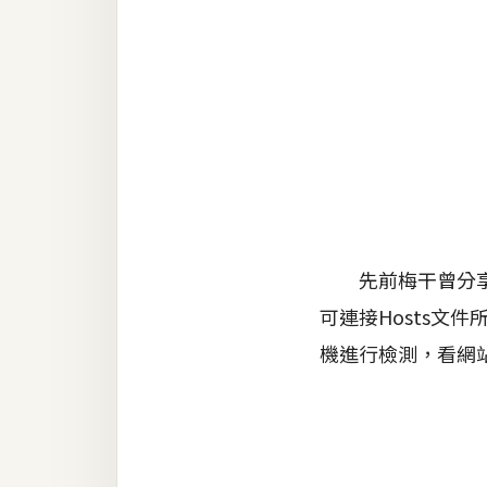
金流物流
架設
主機與網域
SEO 工具
免費空間
網頁設計
先前梅干曾分享過，
可連接Hosts文
前端
機進行檢測，看網
HTML / CSS
JavaScript
UI / UX