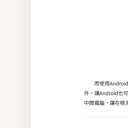
RWD 網頁
後端
PHP
Docker
伺服器設定
資源
免費圖示
免費版型
而使用Android的
件，讓Android
中間電腦，讓在檢
MAC
開箱