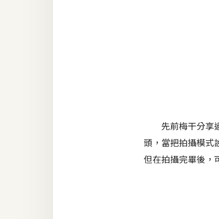
金流物流
架設
主機與網域
SEO 工具
免費空間
網頁設計
先前梅干分享過Goog
頭，當把拍攝模式
前端
但在拍攝完畢後，可
HTML / CSS
JavaScript
UI / UX