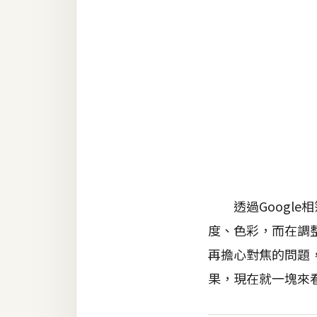
RWD 網頁
後端
PHP
Docker
伺服器設定
資源
免費圖示
免費版型
透過Google
度、色彩，而在調
再擔心對焦的問題，
MAC
果，現在就一塊來
開箱