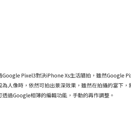
le Pixel3對決iPhone Xs生活隨拍，雖然Google P
設為人像時，依然可拍出景深效果，雖然在拍攝的當下，
透過Google相簿的編輯功能，手動的再作調整。