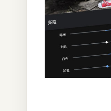
器材操控
資源
免費圖庫
免費字型
網站架設
WordPress
安裝與設定
外掛實作
電商
WooCommerce