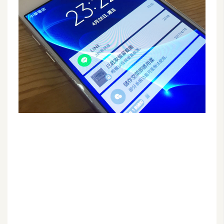
G
e
m
i
n
i
A
I
生
成
圖
片
影
片