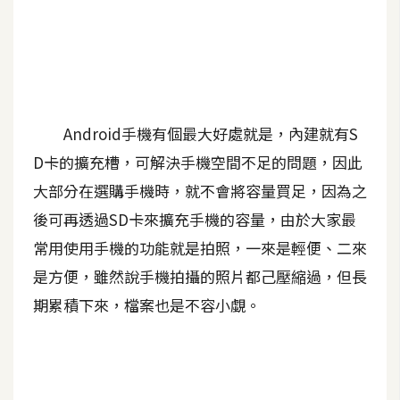
A
I
應
用
設
Android手機有個最大好處就是，內建就有S
計
D卡的擴充槽，可解決手機空間不足的問題，因此
大部分在選購手機時，就不會將容量買足，因為之
網
後可再透過SD卡來擴充手機的容量，由於大家最
站
常用使用手機的功能就是拍照，一來是輕便、二來
是方便，雖然說手機拍攝的照片都己壓縮過，但長
影
期累積下來，檔案也是不容小覷。
像
A
d
o