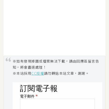
d
P
r
e
s
s
安
裝
與
設
定
※如有發現掉圖或檔案無法下載，請由回應區留言告
知，將會盡速處理！
※本站採用
CC授權
請勿轉貼本站文章，謝謝。
外
掛
實
作
電
商