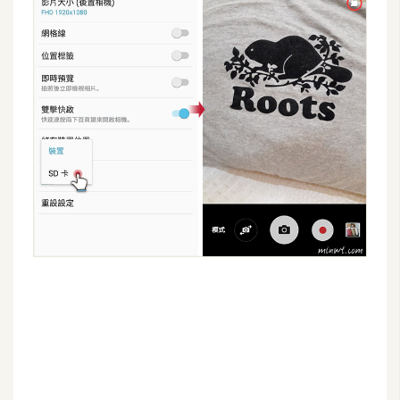
費
圖
庫
免
費
字
型
網
站
架
設
W
o
r