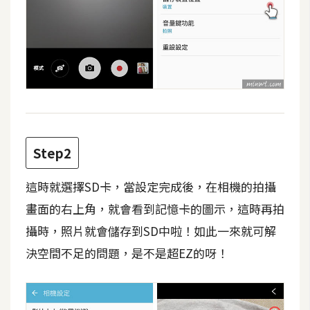
攝
影
手
機
攝
影
Step2
器
材
這時就選擇SD卡，當設定完成後，在相機的拍攝
操
畫面的右上角，就會看到記憶卡的圖示，這時再拍
控
攝時，照片就會儲存到SD中啦！如此一來就可解
資
決空間不足的問題，是不是超EZ的呀！
源
免