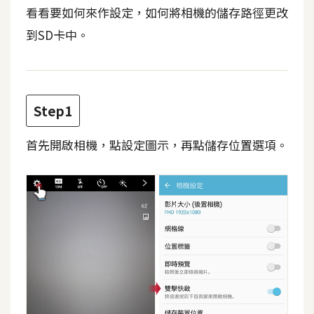
t
看看要如何來作設定，如何將相機的儲存路徑更改
r
到SD卡中。
a
t
o
r
Step1
去
首先開啟相機，點設定圖示，再點儲存位置選項。
背
與
合
成
攝
影
商
品