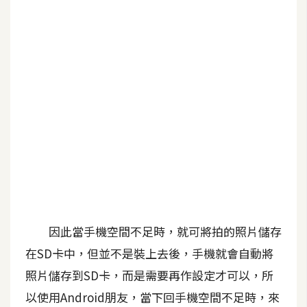
b
e
P
h
o
t
o
s
h
o
p
因此當手機空間不足時，就可將拍的照片儲存
I
l
在SD卡中，但並不是裝上去後，手機就會自動將
l
照片儲存到SD卡，而是需要再作設定才可以，所
u
以使用Android朋友，當下回手機空間不足時，來
s