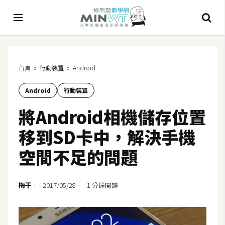
A
首頁
»
行動裝罝
»
Android
I
Android
行動裝罝
A
I
將Android相機儲存位置
工
具
移到SD卡中，解決手機
C
空間不足的問題
h
a
t
梅干
2017/05/28
1 分鐘閱讀
G
P
T