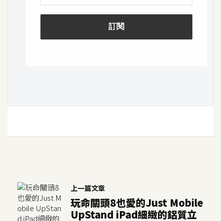
W
o
o
C
o
m
m
e
r
c
e
金
流
上一篇文章
物
玩命關頭8也愛的Just Mobile
流
UpStand iPad細緻的鋁質立