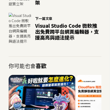
架
架
設
下一篇文章
主
Visual Studio Code 微軟推
機
出免費跨平台網頁編輯器，支
與
援高亮與語法提示
網
域
S
你可能也會
喜歡
E
O
工
具
免
費