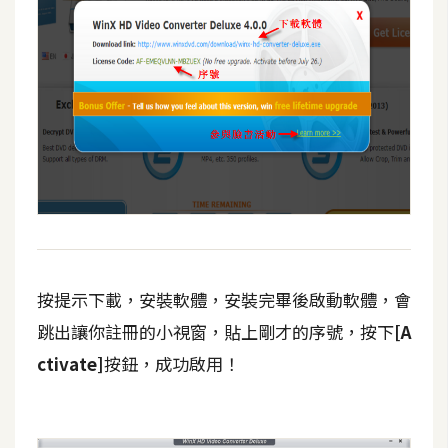
費
圖
庫
免
費
字
型
網
站
按提示下載，安裝軟體，安裝完畢後啟動軟體，會
架
跳出讓你註冊的小視窗，貼上剛才的序號，按下
[A
設
ctivate]
按鈕，成功啟用！
W
o
r