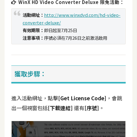
WinX HD Video Converter Deluxe 限免活動：
攝
影
活動網址：
http://www.winxdvd.com/hd-video-
converter-deluxe/
有效期限：
即日起至7月25日
手
注意事項：
序號必須在7月26日之前激活啟用
機
攝
影
獲取步驟：
器
材
操
控
進入活動網址，點擊
[Get License Code]
，會跳
出一個視窗包括
[下載連結]
還有
[序號]
。
資
源
免