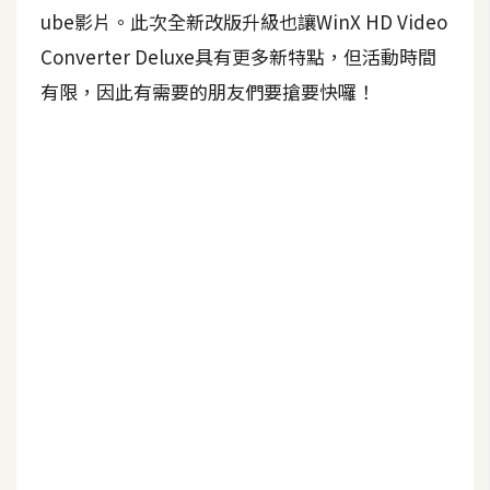
b
ube影片。此次全新改版升級也讓WinX HD Video
e
Converter Deluxe具有更多新特點，但活動時間
P
有限，因此有需要的朋友們要搶要快囉！
h
o
t
o
s
h
o
p
I
l
l
u
s