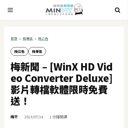
A
首頁
»
梅專區
»
梅公告
I
梅公告
梅專區
A
I
梅新聞 – [WinX HD Vid
工
具
eo Converter Deluxe]
C
影片轉檔軟體限時免費
h
送！
a
t
G
梅干
2013/07/14
1 分鐘閱讀
P
T