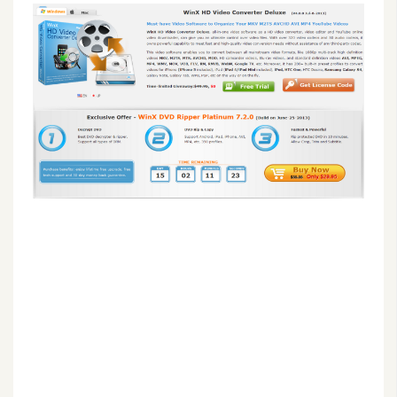
G
e
m
i
n
i
A
I
生
成
圖
片
影
片