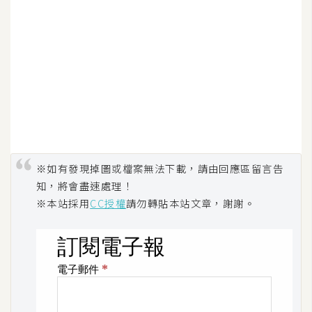
架
設
主
機
與
網
域
※如有發現掉圖或檔案無法下載，請由回應區留言告
S
知，將會盡速處理！
E
※本站採用
CC授權
請勿轉貼本站文章，謝謝。
O
工
具
免
費