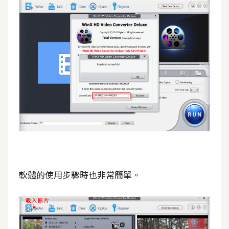
d
P
r
e
s
s
安
裝
與
設
定
外
掛
軟體的使用步驟時也非常簡單。
實
作
電
商