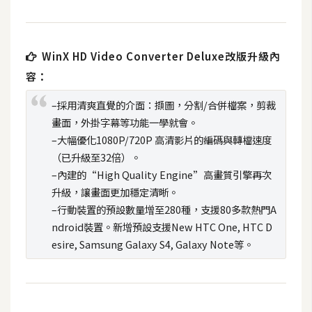
t
r
a
WinX HD Video Converter Deluxe改版升級內
t
o
容：
r
–採用清爽直覺的介面：擷圖，分割/合併檔案，剪裁
畫面，外掛字幕等功能一學就會。
–大幅優化1080P/720P 高清影片的編碼與轉檔速度
去
背
（已升級至32倍）。
與
–內建的“High Quality Engine”高畫質引擎再次
合
升級，讓畫面更加穩定清晰。
成
–行動裝置的預設數量增至280種，支援80多款熱門A
ndroid裝置。新增預設支援New HTC One, HTC D
攝
esire, Samsung Galaxy S4, Galaxy Note等。
影
商
品