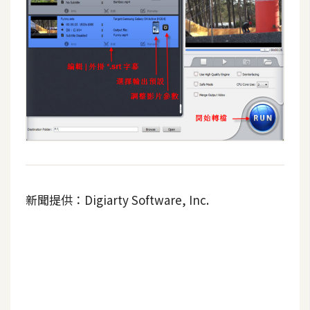
W
o
o
C
o
m
m
e
r
c
e
新聞提供：Digiarty Software, Inc.
金
流
物
流