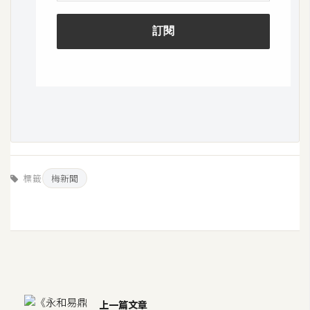
空
間
網
頁
設
計
前
標籤
梅新聞
端
H
T
M
L
/
上一篇文章
C