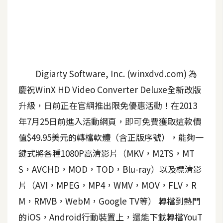
A
I
應
用
設
Digiarty Software, Inc. (winxdvd.com) 為
計
慶祝WinX HD Video Converter Deluxe全新改版
升級，日前正在官網推出限免優惠活動！在2013
網
年7月25日前進入活動網頁，即可免費獲取這款價
站
值$49.95美元的轉檔軟體（含正版序號），能夠一
鍵式將各種1080P高清影片（MKV，M2TS，MT
影
S，AVCHD，MOD，TOD，Blu-ray）以及標清影
像
片（AVI，MPEG，MP4，WMV，MOV，FLV，R
M，RMVB，WebM，Google TV等） 轉檔到熱門
A
d
的iOS，Android行動裝置上，還能下載轉檔YouT
o