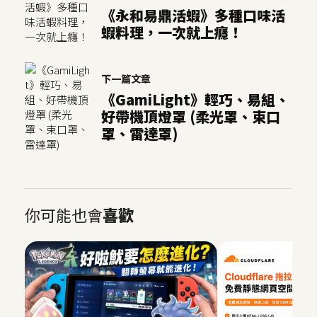
《永和易鼎活蝦》多種口味活
S
蝦料理，一次就上癮！
S
J
下一篇文章
a
《GamiLight》輕巧、易組、
v
好帶機頂燈罩 (柔光罩、束口
a
罩、雷達罩)
S
c
r
i
你可能也會
喜歡
p
t
U
I
/