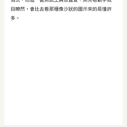
目瞭然，會比去看那種像沙狀的圖示來的易懂許
W
多。
o
o
C
o
m
m
e
r
c
e
金
流
物
流