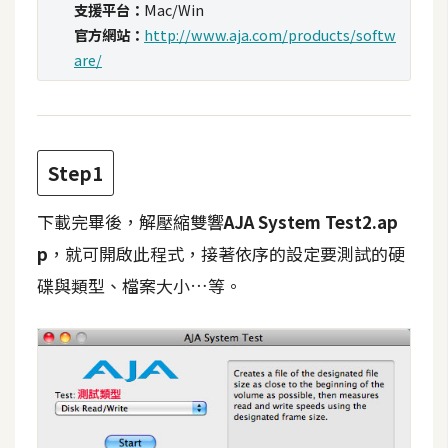
支援平台：
Mac/Win
t
官方網站：
http://www.aja.com/products/softw
r
are/
a
t
o
r
Step1
去
下載完畢後，解壓縮雙響
AJA System Test2.ap
背
與
p
，就可開啟此程式，接著依序的設定要測試的硬
合
碟與類型、檔案大小…等。
成
攝
影
商
品