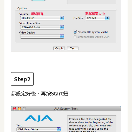
攝
影
手
機
攝
影
器
Step2
材
操
都設定好後，再按
Start
鈕。
控
資
源
免