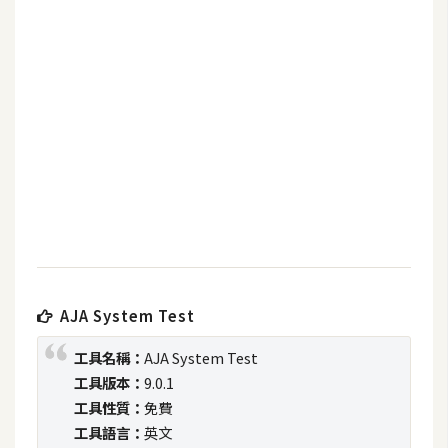
b
e
P
h
o
t
o
s
h
o
p
AJA System Test
I
工具名稱：
AJA System Test
l
工具版本：
9.0.1
l
工具性質：
免費
u
工具語言：
英文
s