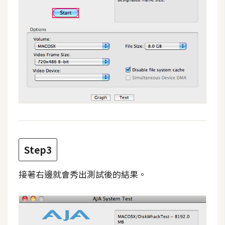
費
圖
庫
免
費
字
型
網
站
Step3
架
接著右邊就會秀出測試後的結果。
設
W
o
r