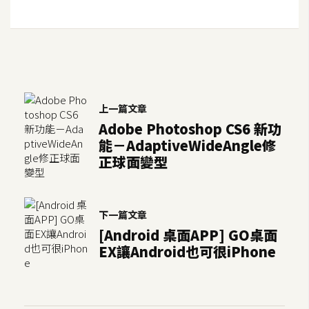
空
間
網
頁
上一篇文章
設
Adobe Photoshop CS6 新功
計
能－AdaptiveWideAngle修
正球面變型
前
端
下一篇文章
H
[Android 桌面APP] GO桌面
T
EX讓Android也可很iPhone
M
L
/
C