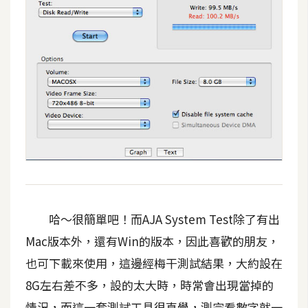
d
P
r
e
s
s
安
裝
與
設
定
外
哈～很簡單吧！而AJA System Test除了有出
掛
Mac版本外，還有Win的版本，因此喜歡的朋友，
實
作
也可下載來使用，這邊經梅干測試結果，大約設在
8G左右差不多，設的太大時，時常會出現當掉的
電
商
情況，而這一套測試工具很直覺，測完看數字就一