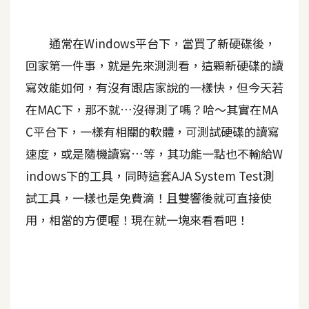
A
I
通常在Windows平台下，當買了新硬碟後，
應
用
回家第一件事，就是先來測測看，這顆新硬碟的讀
寫效能如何，有沒有跟店家說的一樣快，但今天若
設
在MAC下，那不就…沒得測了嗎？哈～其實在MA
計
C平台下，一樣有相關的軟體，可測試硬碟的讀寫
速度，或是隨機讀寫…等，其功能一點也不輸給W
網
站
indows下的工具，同時這套AJA System Test測
試工具，一樣也是免費滴！且雙響後就可直接使
用，相當的方便喔！現在就一塊來看看吧！
影
像
A
d
o