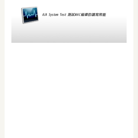
G
e
m
i
n
i
A
I
生
成
圖
片
影
片