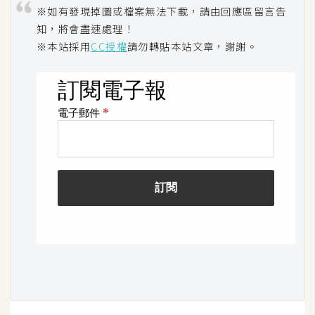
架
※如有發現掉圖或檔案無法下載，請由回應區留言告
設
知，將會盡速處理！
※本站採用
CC授權
請勿轉貼本站文章，謝謝。
主
機
與
網
域
S
E
O
工
具
免
費