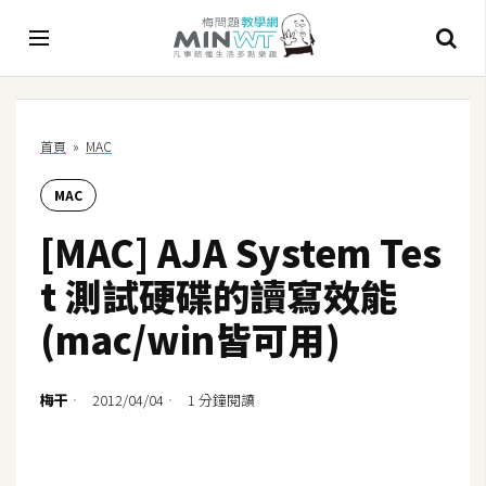
A
首頁
»
MAC
I
MAC
A
I
[MAC] AJA System Tes
工
具
t 測試硬碟的讀寫效能
C
(mac/win皆可用)
h
a
t
梅干
2012/04/04
1 分鐘閱讀
G
P
T