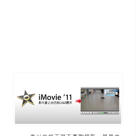
G
e
m
i
n
i
A
I
生
成
圖
片
影
片