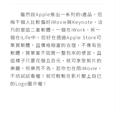
雖然說Apple推出一系列的i產品，但
梅干個人比較偏好iMovie與Keynote，洽
巧的是這二套軟體，一個在iWork、另一
個在iLife中，但好在透過Apple Store可
單買軟體，且價格相當的合理，不像有些
軟體，買單套不如買一整包來的便宜，且
這樣子只要花個五百元，就可享受剪片的
樂趣，何樂而不為，若你也在用iMovie，
不坊試試看喔！就可輕鬆在影片壓上自已
的Logo圖示喔！