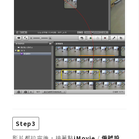
費
圖
庫
免
費
字
型
網
站
架
設
Step3
W
o
r
影片都拉完後，接著點
iMovie
/
偏號設