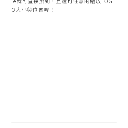
ie就可直接辦到，且還可任意的縮放LOG
b
e
O大小與位置喔！
P
h
o
t
o
s
h
o
p
I
l
l
u
s