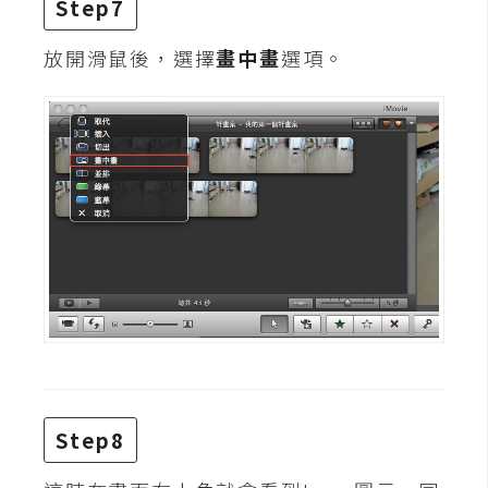
Step7
S
S
放開滑鼠後，選擇
畫中畫
選項。
J
a
v
a
S
c
r
i
p
t
U
Step8
I
/