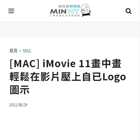
A
I
首頁
»
MAC
[MAC] iMovie 11畫中畫
A
I
工
輕鬆在影片壓上自已Logo
具
圖示
C
h
2011/08/29
a
t
G
P
T