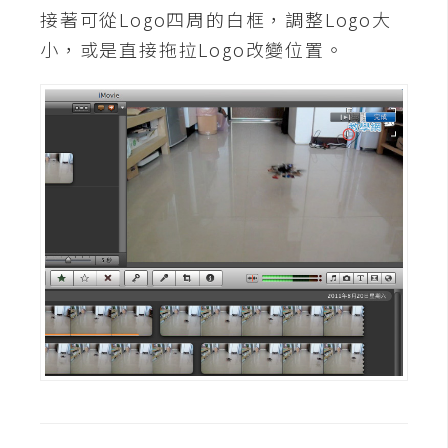
o
接著可從Logo四周的白框，調整Logo大
c
小，或是直接拖拉Logo改變位置。
k
e
r
伺
服
器
設
定
資
源
免
費
圖