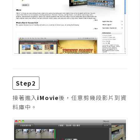
攝
影
手
機
攝
影
器
Step2
材
操
接著進入
iMovie
後，任意剪幾段影片到資
控
料庫中。
資
源
免