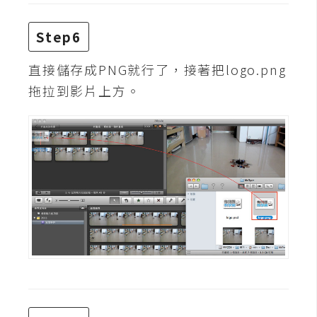
空
間
Step6
直接儲存成PNG就行了，接著把logo.png
網
拖拉到影片上方。
頁
設
計
前
端
H
T
M
L
/
C