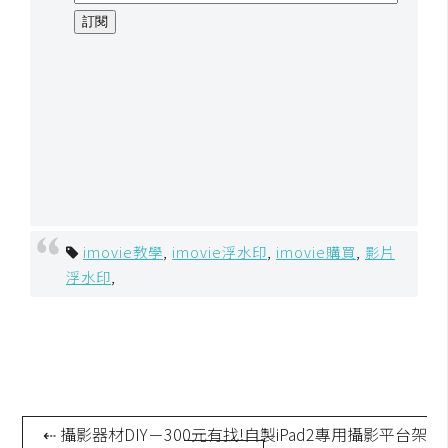
imovie教學
,
imovie浮水印
,
imovie購買
,
影片
浮水印
,
⇠ 攝影器材DIY－300元有找!自製iPad2專用攝影平台架