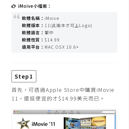
t
iMoive小檔案：
r
a
軟體名稱：
iMoive
t
軟體版本：
11(此版本才可上Logo)
o
軟體語言：
繁中
r
軟體性質：
$14.99
適用平台：
MAC OSX 10.6+
去
背
與
Step1
合
成
首先，可透過Apple Store中購買iMovie
攝
11，還挺便宜的才$14.99美元而已。
影
商
品