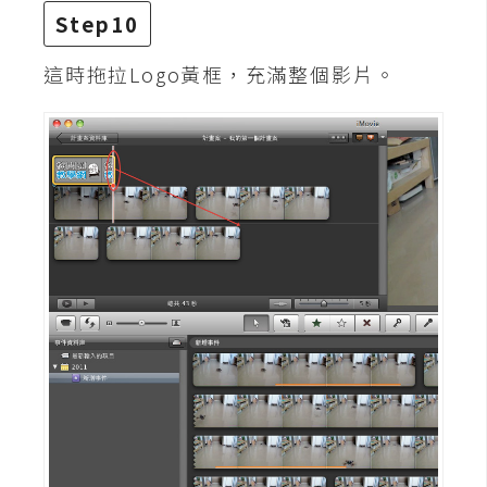
示
Step10
這時拖拉Logo黃框，充滿整個影片。
免
費
版
型
M
A
C
開
箱
梅