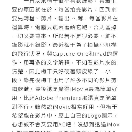
一直以來梅干很不喜歡錄影，其最主
要的原因就在於，每當拍完影片，回到家
A
I
要先轉檔、剪片、輸出….等，每當影片在
應
用
運算時，電腦只能丟著給它跑，否則當掉
一切又要重來，所以若不是很必要，能不
設
錄影就不錄影，最近梅干為了拍攝小飛機
計
的飛行狀況，與Capture One和iPad的運
作，用再多的文字解釋，不如看影片來的
網
清楚，因此梅干只好硬著頭皮錄了一小
站
段，錄完後梅干也用了許多不同的影片剪
輯軟體，最後還是覺得iMovie最為簡單好
影
用，比起Adobe Premiere那還真是簡單
像
到不行，雖然說iMovie相當好用，但梅干
希望能在影片中，壓上自已的Logo圖示，
A
心想該不會又要用AE吧！沒想到透過iMov
d
o