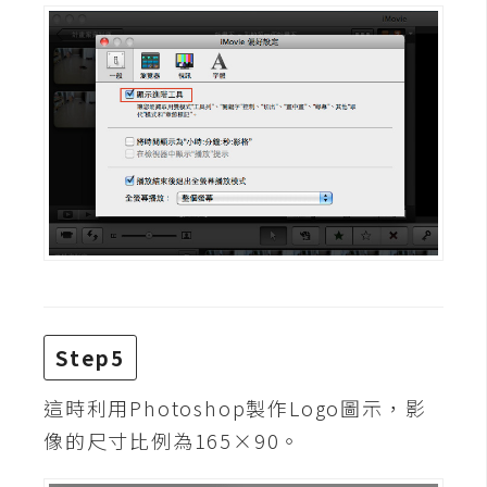
W
o
o
C
o
m
m
e
r
c
e
Step5
金
這時利用Photoshop製作Logo圖示，影
流
物
像的尺寸比例為165×90。
流