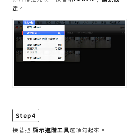
d
P
定
。
r
e
s
s
安
裝
與
設
定
外
掛
實
Step4
作
接著把
顯示進階工具
選項勾起來。
電
商