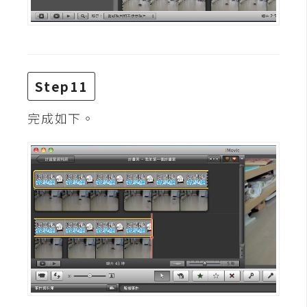
開
發
熱
Step11
門
完成如下。
文
章
全
站
導
覽
合