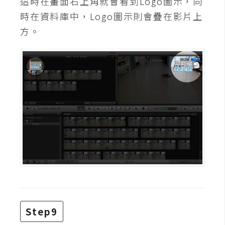
這時在畫面右上角就會看到Logo圖示，同
U
時在資料庫中，Logo圖示則會疊在影片上
X
方。
R
W
D
網
頁
後
端
P
H
P
Step9
D