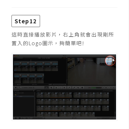
作
提
案
Step12
這時直接播放影片，右上角就會出現剛所
置入的Logo圖示，夠簡單吧!