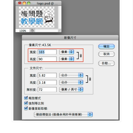
架
設
主
機
與
網
域
S
E
O
工
具
免
費