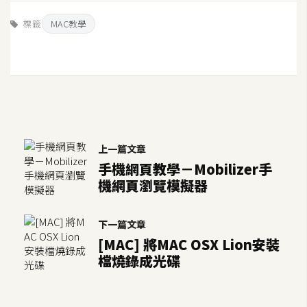
o
標籤
MAC教學
c
k
e
r
伺
服
上一篇文章
器
手機網頁教學－Mobilizer手
設
機網頁瀏覽模擬器
定
資
下一篇文章
源
[MAC] 將MAC OSX Lion安裝
檔燒錄成光碟
免
費
圖