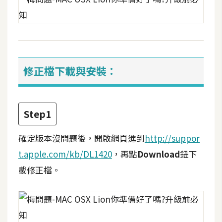
攝
影
手
機
修正檔下載與安裝：
攝
影
Step1
器
材
確定版本沒問題後，開啟網頁進到
http://suppor
操
t.apple.com/kb/DL1420
，再點
Download
鈕下
控
載修正檔。
資
源
免