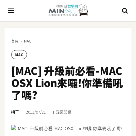
A
首頁
»
MAC
I
MAC
A
I
[MAC] 升級前必看-MAC
工
具
OSX Lion來囉!你準備吼
C
了嗎?
h
a
t
梅干
2011/07/21
1 分鐘閱讀
G
P
T