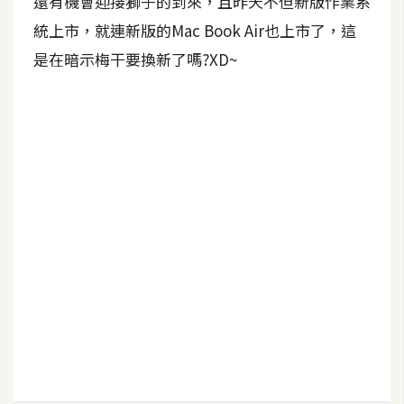
還有機會迎接獅子的到來，且昨天不但新版作業系
S
統上市，就連新版的Mac Book Air也上市了，這
S
是在暗示梅干要換新了嗎?XD~
J
a
v
a
S
c
r
i
p
t
U
I
/