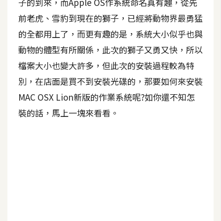
子的到來，而Apple OS作系統命名真有趣，從先
A
前老虎、雪豹到現在的獅子，已經將動物界最勇猛
I
應
的全都用上了，而更有趣的是，系統大小似乎也與
用
動物的體型有所關係，此次的獅子又勇又快，所以
檔案大小也變大許多，但此次的安裝過程較為特
設
計
別，在店面是買不到安裝光碟的，那要如何來安裝
MAC OSX Lion新版的作業系統呢?如你還不知怎
裝的話，馬上一塊來看看。
網
站
影
像
A
d
o