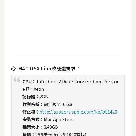
b
e
P
h
o
t
o
s
h
MAC OSX Lion軟硬體需求：
o
CPU：
Intel Core 2 Duo、Core i3、Core i5、Cor
p
e i7、Xeon
記憶體：
2GB
I
作業系統：
需升級至10.6.8
l
修正檔：
http://support.apple.com/kb/DL1420
l
安裝方式：
Mac App Store
u
檔案大小：
3.49GB
s
售價：
29.9美元(約台幣1000有找)