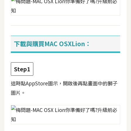
d
P
r
e
s
s
安
下載與購買MAC OSXLion：
裝
與
設
Step1
定
這時點AppStore圖示，開啟後再點畫面中的獅子
外
圖片。
掛
實
作
電
商