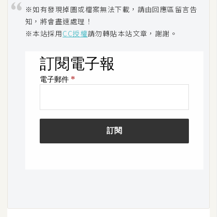
※如有發現掉圖或檔案無法下載，請由回應區留言告
U
知，將會盡速處理！
X
※本站採用
CC授權
請勿轉貼本站文章，謝謝。
R
W
D
網
頁
後
端
P
H
P
D