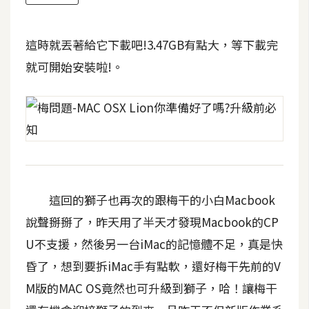
空
間
這時就丟著給它下載吧!3.47GB有點大，等下載完
就可開始安裝啦!。
網
頁
設
計
前
端
這回的獅子也再次的跟梅干的小白Macbook
說聲掰掰了，昨天用了半天才發現Macbook的CP
H
T
U不支援，然後另一台iMac的記憶體不足，真是快
M
昏了，想到要拆iMac手有點軟，還好梅干先前的V
L
M版的MAC OS竟然也可升級到獅子，哈！讓梅干
/
C