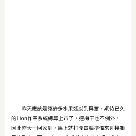
G
e
m
i
n
i
A
I
生
成
圖
片
昨天應該是讓許多水果迷感到興奮，期待已久
的Lion作業系統總算上市了，連梅干也不例外，
影
因此昨天一回家到，馬上就打開電腦準備來迎接獅
片