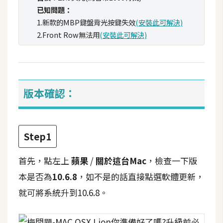
t
已知問題：
r
1.新款的MBP鍵盤背光按鍵失效
(安裝此可解決)
a
2.Front Row無法用
(安裝此可解決)
t
o
r
版本確認：
去
背
與
Step1
合
成
首先，點左上
蘋果
/
關於這台Mac
，檢查一下版
攝
本是否為
10.6.8
，如不是的話直接點選軟體更新，
影
就可將系統升到10.6.8。
商
品