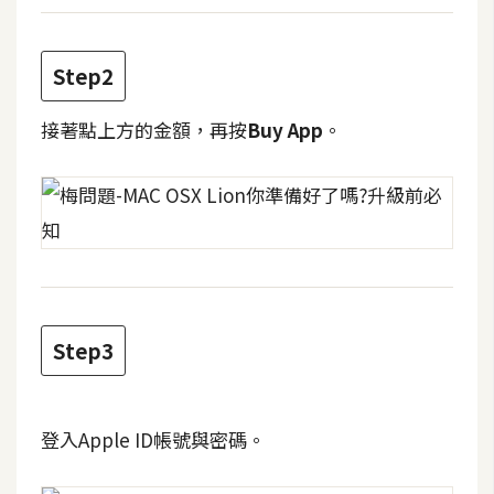
W
o
Step2
o
C
接著點上方的金額，再按
Buy App
。
o
m
m
e
r
c
e
Step3
金
流
登入Apple ID帳號與密碼。
物
流