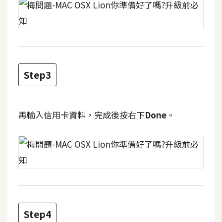
架
設
主
機
與
Step3
網
域
再輸入信用卡資料，完成後按右下
Done
。
S
E
O
工
具
免
Step4
費