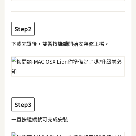
費
圖
庫
Step2
免
下載完畢後，雙響按
繼續
開始安裝修正檔。
費
字
型
網
站
架
Step3
設
一直按繼續就可完成安裝。
W
o
r