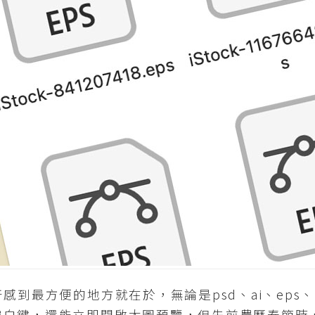
最方便的地方就在於，無論是psd、ai、eps、p
空白鍵，還能立即開啟大圖預覽，但先前農曆春節時