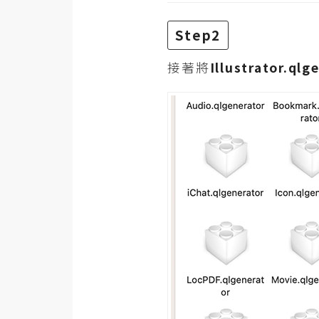
Step2
接著將
Illustrator.qlg