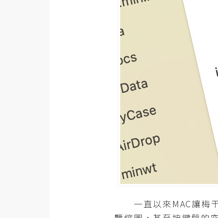
器材操控
資源
免費圖庫
免費字型
網站架設
WordPress
安裝與設定
外掛實作
電商
WooCommerce
一直以來MAC讓梅干感到
覽縮圖，甚至按鍵盤的