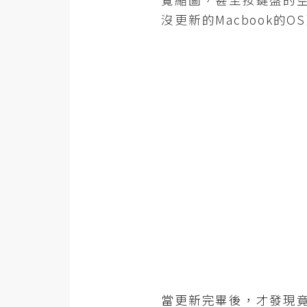
金流物流
沒更新的Macbook的OS
架設
主機與網域
SEO 工具
免費空間
網頁設計
前端
HTML / CSS
JavaScript
UI / UX
當更新完畢後，才發現竟然