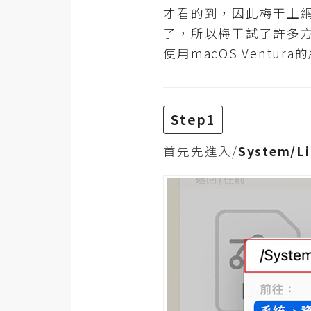
RWD 網頁
才看的到，因此梅干上網爬
了，所以梅干試了許多方法
後端
使用macOS Vent
PHP
Docker
Step1
伺服器設定
資源
首先先進入/
System/Li
免費圖示
免費版型
MAC
開箱