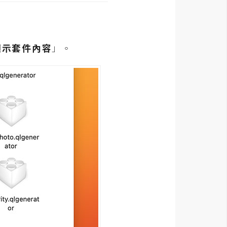
顯示套件內容
」。