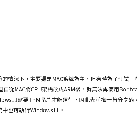
情況下，主要還是MAC系統為主，但有時為了測試一
s但自從MAC將CPU架構改成ARM後，就無法再使用Bootca
ndows11需要TPM晶片才能運行，因此先前梅干曾分享過
中也可執行Windows11。