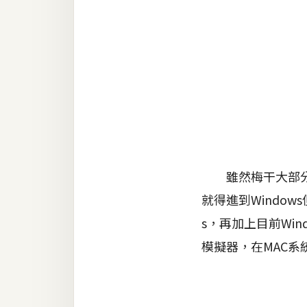
金流物流
架設
主機與網域
SEO 工具
免費空間
網頁設計
雖然梅干大部分的
就得進到Window
前端
s，再加上目前Wi
HTML / CSS
模擬器，在MAC系統
JavaScript
UI / UX