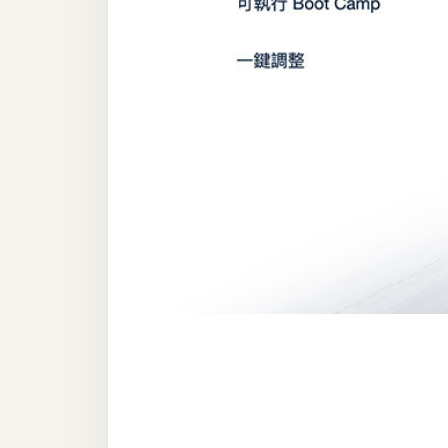
器材操控
資源
免費圖庫
免費字型
網站架設
WordPress
安裝與設定
外掛實作
電商
WooCommerce