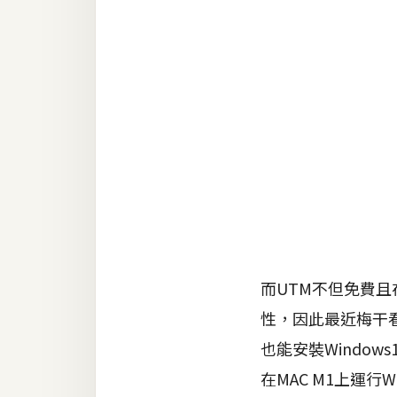
RWD 網頁
後端
PHP
Docker
伺服器設定
資源
免費圖示
免費版型
而UTM不但免費且
性，因此最近梅干看到P
MAC
也能安裝Windo
在MAC M1上運行
開箱