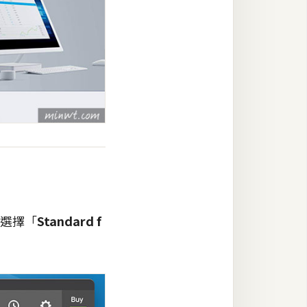
選擇「
Standard f