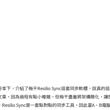
享下，介紹了梅干Resilio Sync這套同步軟體，說真
文章，因為過程有點小複雜，但梅干盡量將架構簡化，讓
esilio Sync是一套點對點的同步工具，因此當A、B