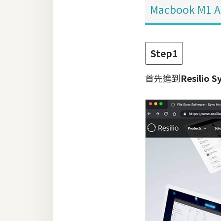
Macbook M1 A
Step1
首先進到
Resilio S