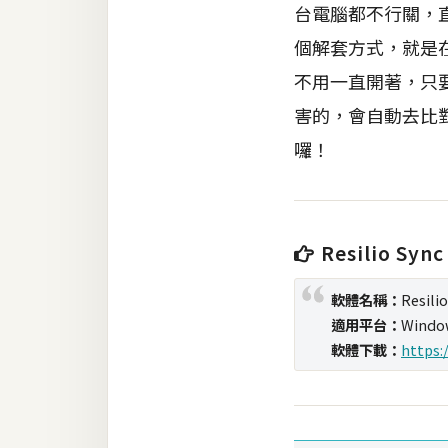
台電腦都不行關，
個解套方式，就是在
梅開發
不用一直開著，只要A
熱門文章
害的，會自動去比
囉！
全站導覽
合作提案
Resilio Sync
軟體名稱：
Resili
適用平台：
Wind
軟體下載：
https: