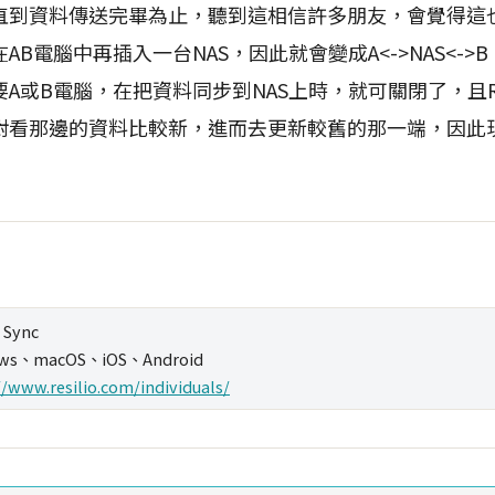
直到資料傳送完畢為止，聽到這相信許多朋友，會覺得這
AB電腦中再插入一台NAS，因此就會變成A<->NAS<->
或B電腦，在把資料同步到NAS上時，就可關閉了，且Resil
對看那邊的資料比較新，進而去更新較舊的那一端，因此
o Sync
ows、macOS、iOS、Android
//www.resilio.com/individuals/