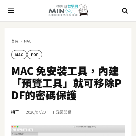
A
首頁
»
MAC
I
MAC
PDF
A
I
MAC 免安裝工具，內建
工
具
「預覽工具」就可移除P
C
DF的密碼保護
h
a
t
梅干
2020/07/23
1 分鐘閱讀
G
P
T