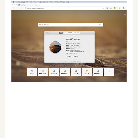
G
e
m
i
n
i
A
I
生
成
圖
片
影
片