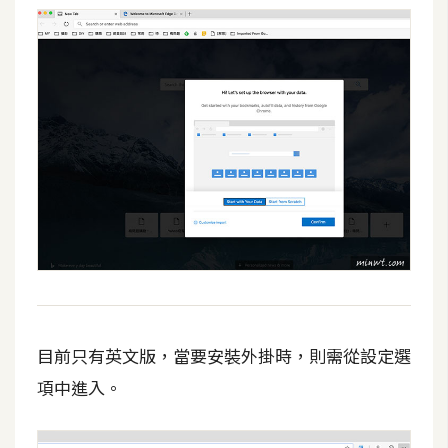
攝
影
手
機
攝
影
器
材
操
控
目前只有英文版，當要安裝外掛時，則需從設定選
資
源
項中進入。
免