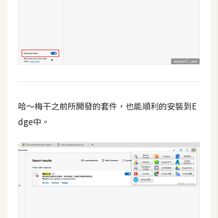
架
設
主
機
與
網
域
哈～梅干之前所開發的套件，也能順利的安裝到E
dge中。
S
E
O
工
具
免
費