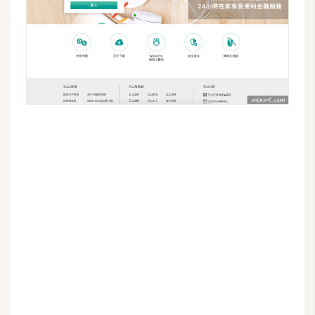
U
X
R
W
D
網
頁
後
端
P
H
P
D