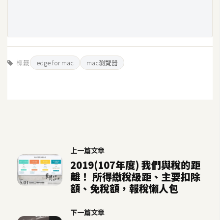
示
免
費
版
標籤
edge for mac
mac瀏覽器
型
M
A
C
上一篇文章
2019(107年度) 我們與稅的距
開
離！ 所得繳稅級距、主要扣除
箱
額、免稅額，報稅懶人包
下一篇文章
梅