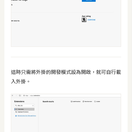
W
o
o
C
o
m
m
e
r
這時只需將外掛的開發模式設為開啟，就可自行載
c
入外掛。
e
金
流
物
流