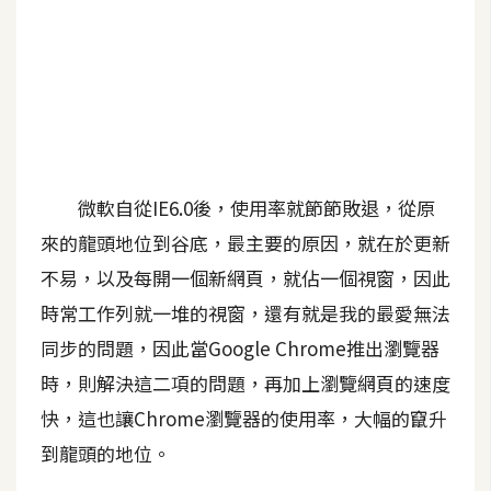
A
I
應
用
設
計
微軟自從IE6.0後，使用率就節節敗退，從原
來的龍頭地位到谷底，最主要的原因，就在於更新
網
不易，以及每開一個新網頁，就佔一個視窗，因此
站
時常工作列就一堆的視窗，還有就是我的最愛無法
同步的問題，因此當Google Chrome推出瀏覽器
影
時，則解決這二項的問題，再加上瀏覽網頁的速度
像
快，這也讓Chrome瀏覽器的使用率，大幅的竄升
A
到龍頭的地位。
d
o