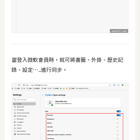
空
間
網
頁
設
當登入微軟會員時，就可將書籤、外掛、歷史記
計
錄、設定…..進行同步。
前
端
H
T
M
L
/
C