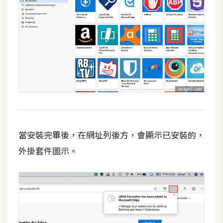
d
P
r
e
s
s
安
裝
與
設
定
當安裝完畢後，在網址列後方，會顯示已安裝的，
外掛套件圖示。
外
掛
實
作
電
商