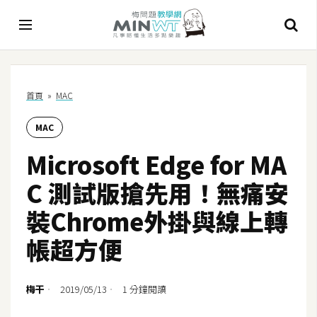
A
首頁
»
MAC
I
MAC
A
I
Microsoft Edge for MA
工
具
C 測試版搶先用！無痛安
C
裝Chrome外掛與線上轉
h
帳超方便
a
t
G
梅干
2019/05/13
1 分鐘閱讀
P
T