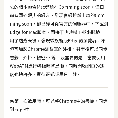
t
它的版本包含Mac都還在Comming soon，但日
r
前有國外眼尖的網友，發現官網雖然上寫的Com
a
t
ming soon，卻已經可從官方的伺服器中，下載到
o
Edge for Mac版本，而梅干也趁機下載來體驗，
r
用了這幾天後，發現微軟新版Edge的瀏覽器，不
但可加裝Chrome瀏覽器的外掛，甚至還可以同步
去
書籤、外掛、帳密….等，最重要的是，當要使用
背
WebATM進行轉帳時就是順，同時開啟網頁的速
與
合
度也快許多，期待正式版早日上線。
成
攝
影
當第一次啟用時，可以將Chrome中的書籤，同步
商
到Edge中。
品