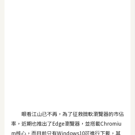
b
e
P
h
o
t
o
s
h
o
p
I
l
眼看江山已不再，為了征救微軟瀏覽器的市佔
l
率，近期也推出了Edge瀏覽器，並搭載Chromiu
u
s
m核心，而目前只有Windows10可進行下載，其