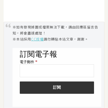
o
c
k
e
r
※如有發現掉圖或檔案無法下載，請由回應區留言告
知，將會盡速處理！
※本站採用
CC授權
請勿轉貼本站文章，謝謝。
伺
服
器
設
定
資
源
免
費
圖