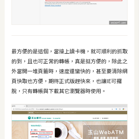
S
S
J
a
v
最方便的是這個，當接上讀卡機，就可順利的抓取
a
的到，且也可正常的轉帳，真是挺方便的，除此之
S
外當開一堆頁籤時，速度還蠻快的，甚至要清除網
c
r
頁快取也方便，期待正式版趕快來，也讓IE可攞
i
脫，只有轉帳與下載其它瀏覽器時使用。
p
t
U
I
/