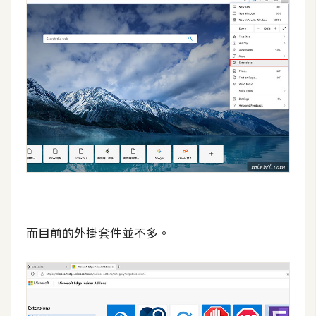
費
圖
庫
免
費
字
型
網
站
架
而目前的外掛套件並不多。
設
W
o
r