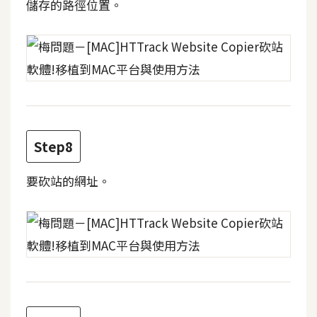
儲存的路徑位置。
架
設
主
機
與
網
域
Step8
S
要砍站的網址。
E
O
工
具
免
費