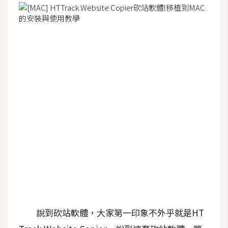
G
e
m
i
n
i
A
I
生
成
圖
片
說到砍站軟體，大家第一印象不外乎就是HT
影
片