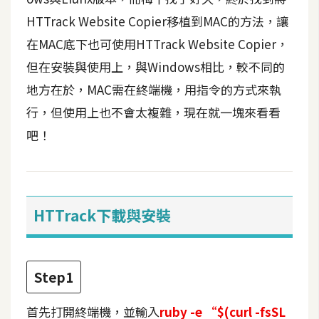
t
HTTrack Website Copier移植到MAC的方法，讓
r
在MAC底下也可使用HTTrack Website Copier，
a
t
但在安裝與使用上，與Windows相比，較不同的
o
地方在於，MAC需在終端機，用指令的方式來執
r
行，但使用上也不會太複雜，現在就一塊來看看
吧！
去
背
與
合
HTTrack下載與安裝
成
攝
影
Step1
商
品
首先打開終端機，並輸入
ruby -e “$(curl -fsSL