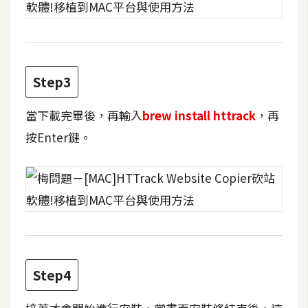
費
圖
庫
Step3
免
費
當下載完畢後，再輸入
brew install httrack
，再
字
型
按Enter鍵。
網
站
架
設
Step4
W
o
r