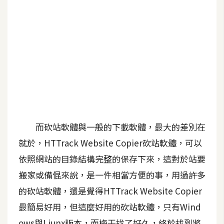
b
e
P
h
o
t
o
s
h
o
而砍站軟體與一般的下載軟體，最大的差別在
p
就於，HTTrack Website Copier砍站軟體，可以
依照網站的目錄結構完整的保存下來，這對於站要
I
搬家或備倱來說，是一件相當方便的事，用過許多
l
的砍站軟體，還是覺得HTTrack Website Copier
l
最簡易好用，但這麼好用的砍站軟體，只有Wind
u
s
ows與Liunx版本，而梅干找了好久，終於找到將