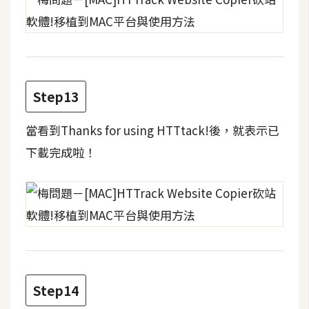
U
X
R
Step13
W
D
網
當看到Thanks for using HTTtack!後，就表示已
頁
下載完成啦！
後
端
P
H
P
Step14
D