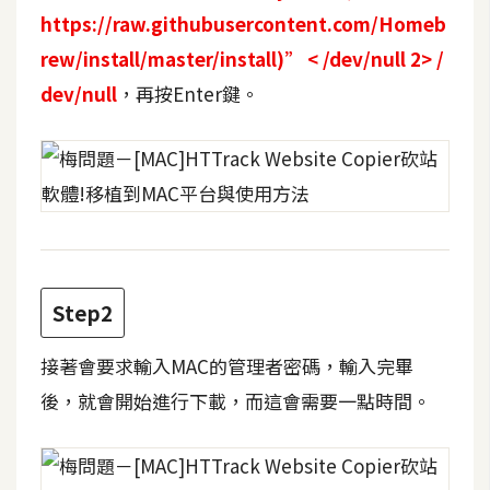
攝
https://raw.githubusercontent.com/Homeb
影
rew/install/master/install)” < /dev/null 2> /
dev/null
，再按Enter鍵。
手
機
攝
影
器
材
Step2
操
控
接著會要求輸入MAC的管理者密碼，輸入完畢
資
後，就會開始進行下載，而這會需要一點時間。
源
免