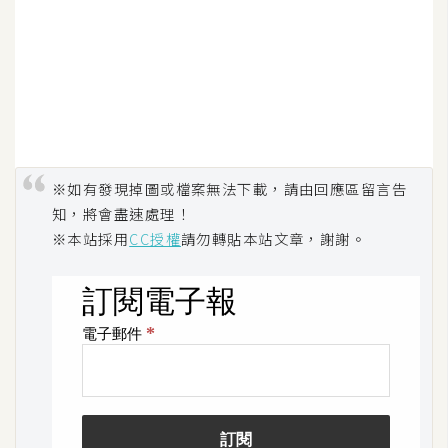
示
免
費
版
型
※如有發現掉圖或檔案無法下載，請由回應區留言告
知，將會盡速處理！
M
※本站採用
CC授權
請勿轉貼本站文章，謝謝。
A
C
開
箱
梅