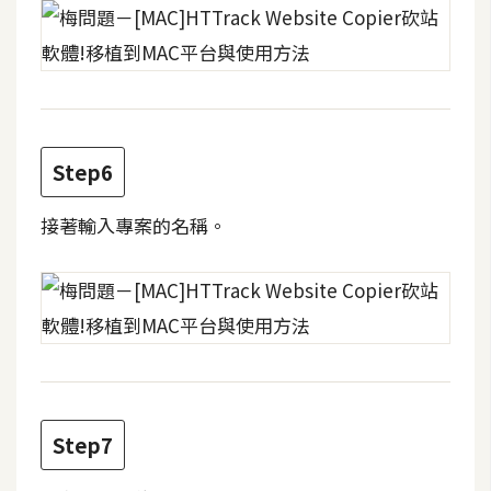
W
o
o
C
o
Step6
m
m
接著輸入專案的名稱。
e
r
c
e
金
流
物
Step7
流