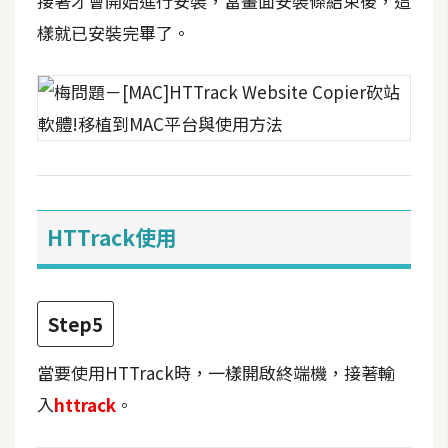
接著才會開始進行安裝，當畫面安裝條結束後，這
d
P
樣就已安裝完畢了。
r
e
s
s
安
裝
與
設
HTTrack使用
定
外
Step5
掛
實
當要使用HTTrack時，一樣開啟終端機，接著輸
作
入
httrack
。
電
商