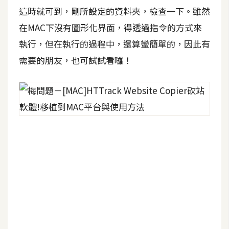
o
這時就可到，剛所設定的資料夾，檢查一下。雖然
c
在MAC下沒有圖形化界面，得透過指令的方式來
k
執行，但在執行的過程中，還算蠻簡單的，因此有
e
r
需要的朋友，也可試試看囉！
伺
服
器
設
定
資
源
免
費
圖