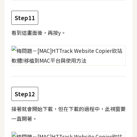
S
S
Step11
看到這畫面後，再按y。
J
a
v
a
S
c
r
i
p
Step12
t
接著就會開始下載，但在下載的過程中，此視窗要
一直開著。
U
I
/