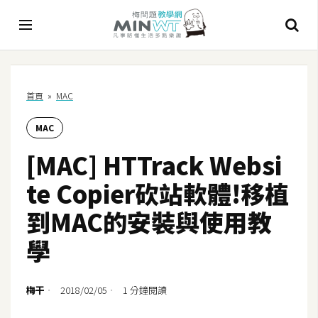
A
首頁
»
MAC
I
MAC
A
I
[MAC] HTTrack Websi
工
具
te Copier砍站軟體!移植
C
到MAC的安裝與使用教
h
學
a
t
G
梅干
2018/02/05
1 分鐘閱讀
P
T