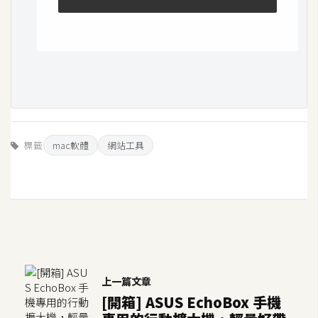
開
發
熱
門
文
章
標籤
mac軟體
網站工具
全
站
導
覽
上一篇文章
合
[開箱] ASUS EchoBox 手機