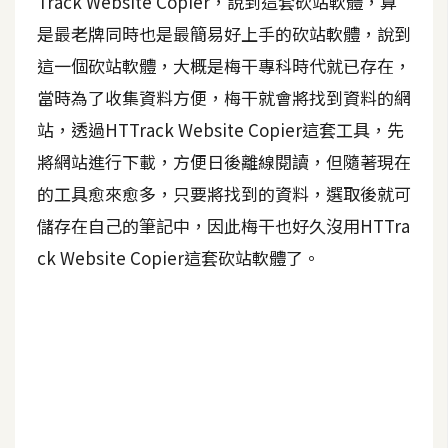
Track Website Copier，說到這套砍站軟體，算
是最老牌同時也是最簡易好上手的砍站軟體，說到
A
I
這一個砍站軟體，大概是梅干專科時代就已存在，
應
用
當時為了收集資料方便，梅干就會將找到資料的網
站，透過HTTrack Website Copier這套工具，先
設
將網站進行下載，方便日後離線閱讀，但隨著現在
計
的工具愈來愈多，只要將找到的資料，選取後就可
儲存在自己的筆記中，因此梅干也好久沒用HTTra
網
站
ck Website Copier這套砍站軟體了。
影
像
A
d
o