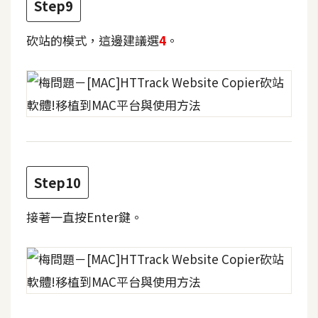
Step9
空
間
砍站的模式，這邊建議選
4
。
網
頁
設
計
前
Step10
端
接著一直按Enter鍵。
H
T
M
L
/
C