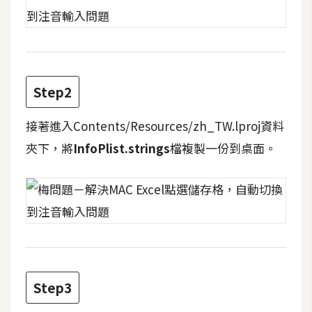
t
r
a
t
o
Step2
r
接著進入Contents/Resources/zh_TW.lproj資料
去
夾下，將
InfoPlist.strings
檔複製一份到桌面。
背
與
合
成
攝
影
商
Step3
品