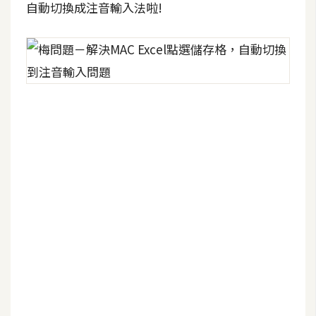
自動切換成注音輸入法啦!
W
o
o
C
o
m
m
e
r
c
e
金
流
物
流