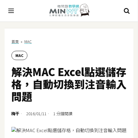
A
首頁
»
MAC
I
MAC
A
I
解決MAC Excel點選儲存
工
具
格，自動切換到注音輸入
C
問題
h
a
t
梅干
2016/01/11
1 分鐘閱讀
G
P
T