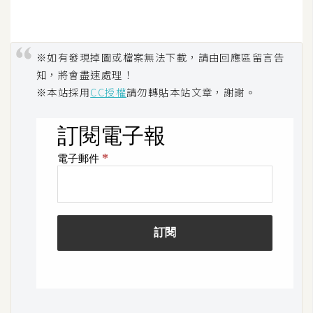
架
設
※如有發現掉圖或檔案無法下載，請由回應區留言告
主
知，將會盡速處理！
機
與
※本站採用
CC授權
請勿轉貼本站文章，謝謝。
網
域
S
E
O
工
具
免
費