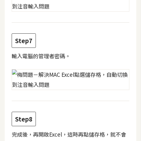
d
P
r
e
s
s
Step7
安
裝
輸入電腦的管理者密碼。
與
設
定
外
掛
實
Step8
作
電
完成後，再開啟Excel，這時再點儲存格，就不會
商