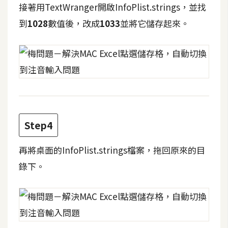
攝
接著用TextWranger開啟InfoPlist.strings，並找
影
到
1028
數值後，改成
1033
並將它儲存起來。
手
機
攝
影
器
Step4
材
操
再將桌面的InfoPlist.strings檔案，拖回原來的目
控
錄下。
資
源
免