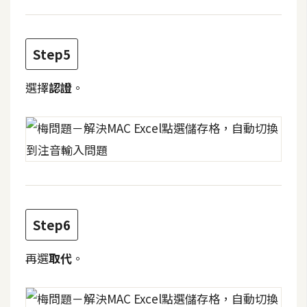
費
圖
庫
Step5
免
選擇
認證
。
費
字
型
網
站
架
Step6
設
再選
取代
。
W
o
r