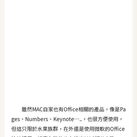
G
e
m
i
n
i
A
I
生
成
圖
片
雖然MAC自家也有Office相關的產品，像是Pa
ges、Numbers、Keynote…..，也很方便使用，
影
但這只限於水果族群，在外還是使用微軟的Office
片