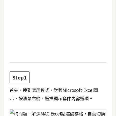
b
e
P
h
o
t
o
s
h
o
p
Step1
I
首先，連到應用程式，對著Microsoft Excel圖
l
示，按滑鼠右鍵，選擇
顯示套件內容
選項。
l
u
s