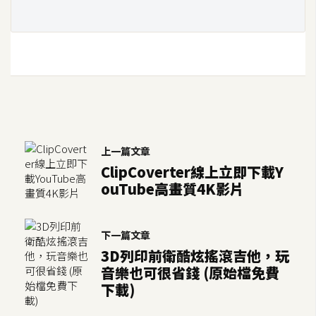
空
間
網
頁
設
計
上一篇文章
ClipCoverter線上立即下載Y
前
ouTube高畫質4K影片
端
H
下一篇文章
T
3D列印前衛酷炫搖滾吉他，玩
M
音樂也可很省錢 (原始檔免費
L
下載)
/
C