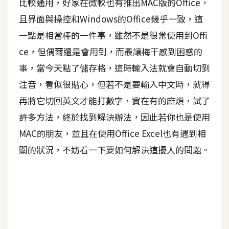
比較通用，好家在微軟也有推出MAC版的Office，
A
且界面與操控和Windows的Office幾乎一致，這
I
應
一點是相當棒的一件事，雖然不是很常使用到Offi
用
ce，但偶爾還是會用到，而最讓梅干感到困惑的
事，當今天點了儲存格，這時輸入法就會自動切到
設
計
注音，看似很貼心，但若不是要輸入中文時，就得
再將它切回英文才能打數字，實在有的麻煩，試了
許多方法，終於找到解決辦法，因此若你也是使用
網
站
MAC的朋友，並且在使用Office Excel也有遇到相
關的狀況，不妨看一下要如何解決這擾人的問題。
影
像
A
d
o