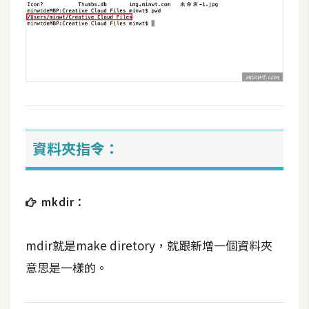
架
設
主
機
與
網
域
資料夾指令：
S
E
mkdir：
O
工
具
mdir就是make diretory，就跟新增一個資料夾
意思是一樣的。
免
費