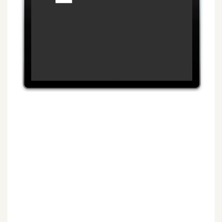
G
e
m
i
n
i
A
I
生
成
圖
片
影
片