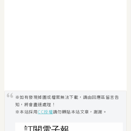
U
X
R
W
D
網
頁
後
端
P
※如有發現掉圖或檔案無法下載，請由回應區留言告
H
知，將會盡速處理！
P
※本站採用
CC授權
請勿轉貼本站文章，謝謝。
D