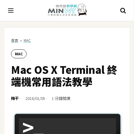
A
首頁
»
MAC
I
MAC
A
I
Mac OS X Terminal 終
工
具
端機常用語法教學
C
h
梅干
2016/01/05
1 分鐘閱讀
a
t
G
P
T