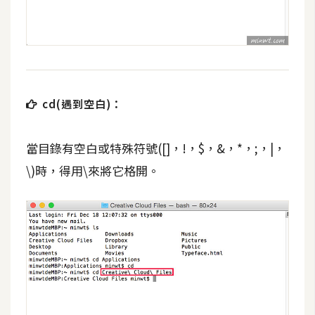
費
圖
庫
免
費
cd(遇到空白)：
字
型
當目錄有空白或特殊符號([]，!，$，&，*，;，|，
\)時，得用\來將它格開。
網
站
架
設
W
o
r