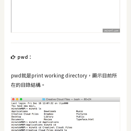
W
o
o
C
o
m
m
pwd：
e
r
pwd就是print working directory，顯示目前所
c
e
在的目錄結構。
金
流
物
流