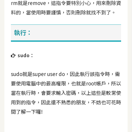
rm就是remove，這指令要特別小心，用來刪除資
S
料的，當使用時要謹慎，否則刪除就找不到了。
S
執行：
J
a
v
a
sudo：
S
c
sudo就是super user do，因此執行該指令時，需
r
i
要使用電腦中的最高權限，也就是root帳戶，所以
p
當在執行時，會要求輸入密碼，以上這些是較常使
t
用到的指令，因此還不熟悉的朋友，不妨也可花時
間了解一下囉!
U
I
/