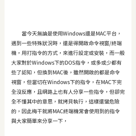
A
I
應
用
當今天無論是使用Windows還是MAC平台，
設
遇到一些特殊狀況時，還是得開啟命令視窗/終端
計
機，用打指令的方式，來進行設定或安裝，而一般
大家對於Windows下的DOS指令，或多或少都有
網
些了認知，但換到MAC後，雖然開啟的都是命令
站
視窗，但當切在Windows下的指令，在MAC下完
全沒反應，且網路上也有人分享一些指令，但卻完
影
全不懂其中的意思，就拷貝執行，這樣還蠻危險
像
的，因此梅干就將MAC終端機常會使用到的指令
與大家簡單來分享一下，
A
d
o