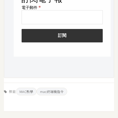
o
c
k
e
r
伺
服
器
設
定
資
源
標籤
MAC教學
mac終端機指令
免
費
圖