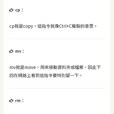
空
間
cp：
cp就是copy，這指令就像Ctrl+C複製的意思。
網
頁
設
計
mv：
前
mv就是move，用來移動資料夾或檔案，因此下
端
回在網路上看到這指令要特別留一下。
H
T
M
L
rm：
/
C