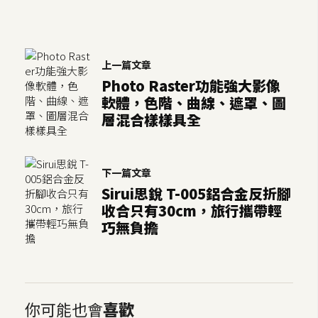
示
免
上一篇文章
費
Photo Raster功能強大影像
版
軟體，色階、曲線、遮罩、圖
型
層混合樣樣具全
M
下一篇文章
A
Sirui思銳 T-005鋁合金反折腳
C
收合只有30cm，旅行攜帶輕
巧無負擔
開
箱
你可能也會
喜歡
梅