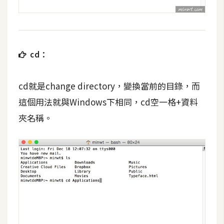
攝
影
手
cd：
機
攝
cd就是change directory，變換當前的目錄，而
影
這個用法就與Windows下相同，cd空一格+資料
夾名稱。
器
材
操
控
資
源
免