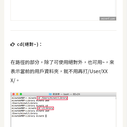
d
P
r
e
s
s
安
cd(絕對~)：
裝
與
設
在路徑的部分，除了可使用絕對外，也可用~，來
定
表示當前的用戶資料夾，就不用再打/User/XX
X/。
外
掛
實
作
電
商