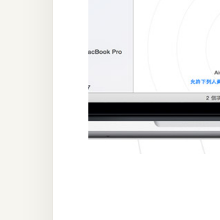
器材操控
資源
免費圖庫
免費字型
網站架設
WordPress
安裝與設定
外掛實作
電商
WooCommerce