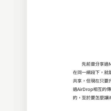
金流物流
架設
主機與網域
SEO 工具
免費空間
網頁設計
先前曾分享過MAC
在同一網段下，就能
前端
共享，但現在只要升級
HTML / CSS
過AirDrop相互
JavaScript
的，至於要怎麼讓i
UI / UX