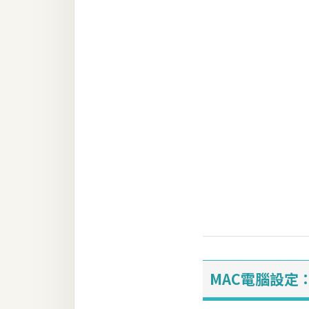
RWD 網頁
後端
PHP
Docker
伺服器設定
資源
免費圖示
免費版型
MAC
MAC電腦設定
開箱