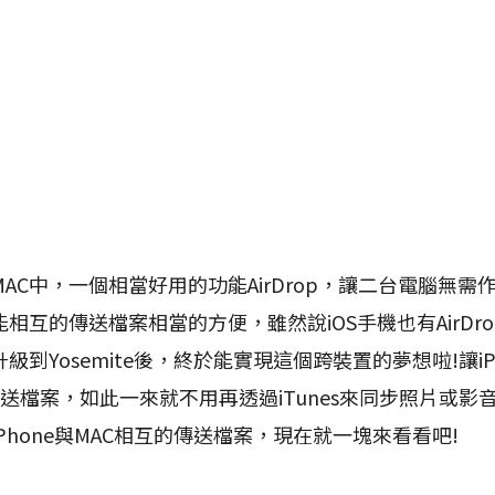
中，一個相當好用的功能AirDrop，讓二台電腦無需
相互的傳送檔案相當的方便，雖然說iOS手機也有AirDro
到Yosemite後，終於能實現這個跨裝置的夢想啦!讓iP
的傳送檔案，如此一來就不用再透過iTunes來同步照片或影
Phone與MAC相互的傳送檔案，現在就一塊來看看吧!