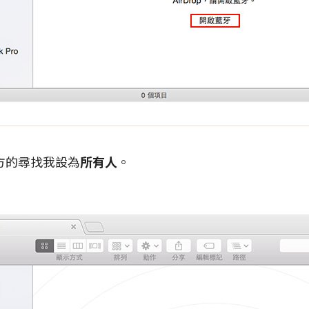
方的尋找我設為
所有人
。