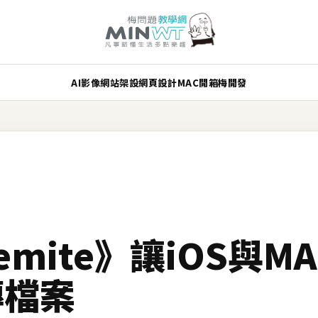
AI
影像
網站架設
網頁設計
MAC
開箱
梅開發
semite》讓iOS與M
傳檔案